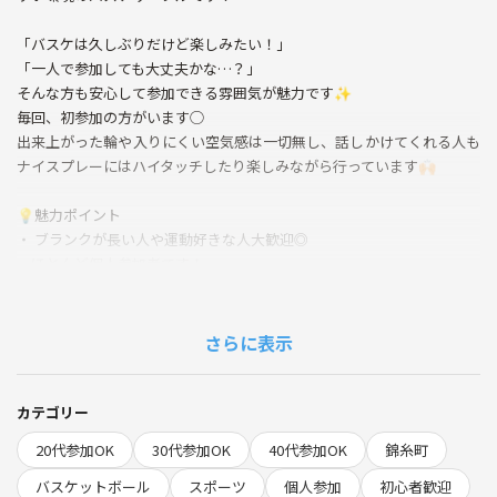
「バスケは久しぶりだけど楽しみたい！」
「一人で参加しても大丈夫かな…？」
そんな方も安心して参加できる雰囲気が魅力です✨
毎回、初参加の方がいます◯
出来上がった輪や入りにくい空気感は一切無し、話しかけてくれる人も
ナイスプレーにはハイタッチしたり楽しみながら行っています🙌🏻
💡魅力ポイント
・ ブランクが長い人や運動好きな人大歓迎◎
・ほとんど個人参加者です！
・女性も毎回多く参加してます！
・友達と一緒のチームになる事も可能です！
（※1人まで）
さらに表示
★上手い下手よりも『楽しむこと』『リラックスして
プレーすること』『思いやりのフェアプレー』を大切にしています！
★毎月初参加の方が増えて来ています！
カテゴリー
20代参加OK
30代参加OK
40代参加OK
錦糸町
⛹🏻‍♀️サークル内容
19:00 開場
バスケットボール
スポーツ
個人参加
初心者歓迎