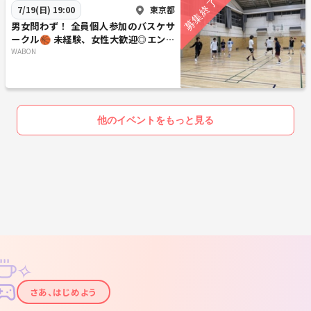
東京都
7/19(日) 19:00
男女問わず！ 全員個人参加のバスケサ
ークル🏀 未経験、女性大歓迎◎エンジ
ョイレベル！
WABON
他のイベントをもっと見る
✧
✦
さあ、はじめよう