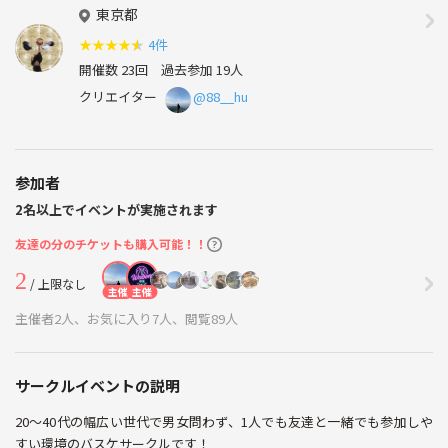
東京都
★
★
★
★
★
4件
開催数 23回
過去参加 19人
クリエイター
@88__hu
参加者
2名以上でイベントが実施されます
友達の分のチケットも購入可能！！
2
/ 上限なし
主催
主催
主催者2人、お気に入り7人、閲覧89人
サークルイベントの説明
20～40代の幅広い世代で男女問わず、1人でも友達と一緒でも参加しや
すい環境のバスケサークルです！