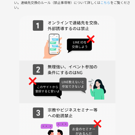
・怪我・事故等は自己責任となります。
い。連絡先交換のルール（禁止事項等）について詳しくは
こちら
をご覧くださ
→とにかくケガに繋がらないように特別ルールも用意していますが、激
い。
しい接触はご遠慮ください。
・暴言暴力・悪質な煽りなど不快な行為はおやめ下さい。
・勧誘・ナンパ等は厳禁です。
・団体ルール・会場ルールは必ず守ってください。
上京したてで友達が欲しい、運動を始めたい、久しぶりにバスケした
い、スポーツで繋がりたいなどなどみんなで笑って、動いて、繋がる時
間を一緒に作っていきましょう🤝