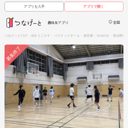
アプリを入手
アプリで開く
全国
趣味友アプリ
つなげーとTOP
体をうごかす
バスケットボール
東京都
WABON
男女問わ