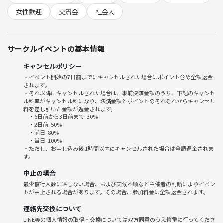
19:15 ウォーミングアップ（レイアップ左右3本）
女性歓迎
交流会
社会人
19:20～ 試合（6分流し、インターバル30秒）
📍場所
サークルイベントの基本情報
錦糸町駅・押上駅周辺
キャンセルポリシー
💰参加費
・イベント開始の7日前までにキャンセルされた場合はポイント含め全額返金
600円
されます。
※非営利で運営している為、運営費以外の営利目的は一切ございませ
・それ以降にキャンセルされた場合は、事前決済金額のうち、下記のキャンセ
ル料率がキャンセル料になり、決済金額とポイントのそれぞれからキャンセル
ん。
料を差し引いた金額が返金されます。
・6日前から3日前まで: 30%
🎒持ち物
・2日前: 50%
・前日: 80%
・ 室内用シューズ
・当日: 100%
・動きやすい格好
・ただし、お申し込み後 1時間以内にキャンセルされた場合は全額返金されま
す。
※試合ごとにTシャツを黒または白に着替えてもらいます。
すぐ着替えられるよう黒または白Tシャツを1枚持って置くか、リバーシ
中止の場合
ブルのビブスをご用意お願い致します。
最少催行人数に達しない場合、および天候不順など主催者の判断によりイベン
トが中止される場合があります。その場合、参加料金は全額返金されます。
⚠️注意事項
連絡先交換について
・当日の無断キャンセルはご遠慮下さい。
LINE等の個人情報の取得・交換については双方同意のうえ慎重に行ってくださ