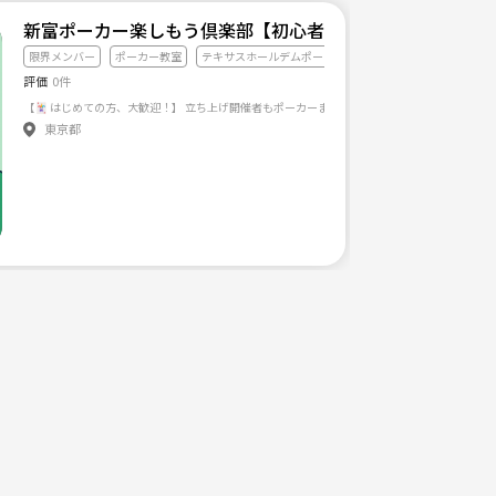
代・40代！女性参加多め！同じ趣味で仲間作り！
新富ポーカー楽しもう倶楽部【初心者大歓迎】
限界メンバー
ポーカー教室
テキサスホールデムポーカー
評価
0件
作って、みんなで楽しく遊びましょう！！ ※初心者の方や他の参加者の方に優しくない方の参加はお断
東京都