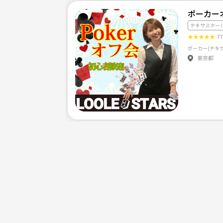
ポーカー
テキサスホー
★
★
★
★
★
7
ポーカー(テキ
東京都