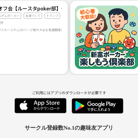
オフ会【ルースタpoker部】テキサスホールデム！20代・30
ルデムポーカー
友達づくり
トランプ
7件
サスホールデム)のリーグ戦や大会を毎週開催します！ 初心者の方大歓迎！ ポーカー好きな仲間を
ご利用にはアプリのダウンロードが必要です
サークル登録数No.1の趣味友アプリ