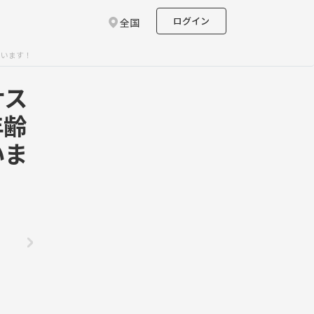
ログイン
全国
思います！
サス
年齢
いま