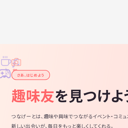
♫
✧
✦
✦
♪
✧
さあ、はじめよう
趣味友
を見つけよ
つなげーとは、趣味や興味でつながるイベント・コミュ
新しい出会いが、毎日をもっと楽しくしてくれる。