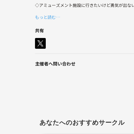
◇アミューズメント施設に行きたいけど勇気が出な
◇お店に入りずらいなぁ
もっと読む…
◇料金が高くて通えないよ、、
◇知らない人ばっかで怖いな
共有
そんな人の悩み全て解決します♪
みんなで交流して友達を作って一緒に遊びに行きません
主催者へ問い合わせ
あなたへのおすすめサークル