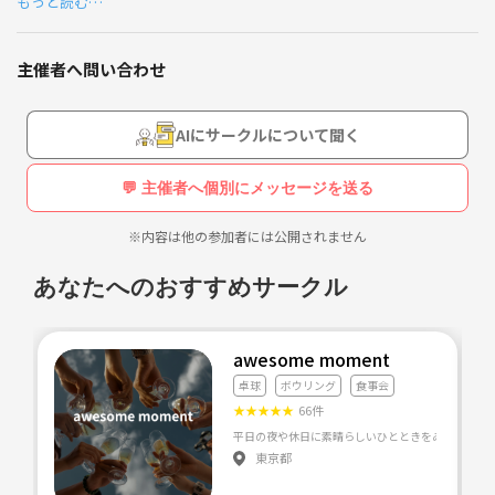
もっと読む…
主催者へ問い合わせ
AIにサークルについて聞く
💬 主催者へ個別にメッセージを送る
※内容は他の参加者には公開されません
あなたへのおすすめサークル
awesome moment
卓球
ボウリング
食事会
★
★
★
★
★
66件
平日の夜や休日に素晴らしいひとときをみんなと過ごし
東京都