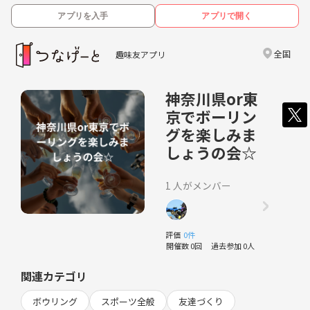
アプリを入手
アプリで開く
全国
趣味友アプリ
神奈川県or東
京でボーリン
グを楽しみま
しょうの会☆
1 人がメンバー
評価
0件
開催数 0回
過去参加 0人
関連カテゴリ
ボウリング
スポーツ全般
友達づくり