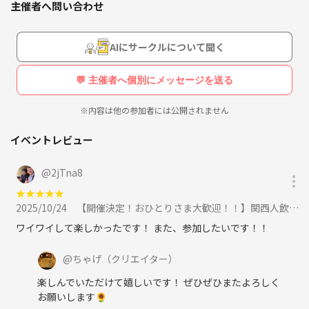
主催者へ問い合わせ
✅なんかオモロそう
✅会社外の友達が欲しい
✅色んな年代・職業の人と話したい
AIにサークルについて聞く
✅お出かけするきっかけがほしい
💬 主催者へ個別にメッセージを送る
🔴撮影について
写真撮影をする場合は必ず許可を取ります。SNS等に投稿する場合はぼ
※内容は他の参加者には公開されません
かし加工をします。
参加者さん側で撮影をされる場合も許可を取る・SNS投稿時は個人が特
イベントレビュー
定されないよう加工するよう徹底をお願いします。
@
2jTna8
★
★
★
★
★
🔴迷惑行為について
2025/10/24
【開催決定！おひとりさま大歓迎！！】関西人飲み会＠新橋に参加
宗教・マルチビジネスの勧誘・強引なナンパはつなげーとに報告の上、
今後のイベント参加が不可となります。該当者の情報（つなゲート名、
ワイワイして楽しかったです！ また、参加したいです！！
氏名、迷惑内容）は複数のサークルオーナー間で共有されています。
@
ちゃげ
（クリエイター）
楽しんでいただけて嬉しいです！ ぜひぜひまたよろしく
🔵サークルを立ち上げたきっかけ
お願いします🌻
意外と自分が参加したいドンピシャなイベントがない時がある。そした