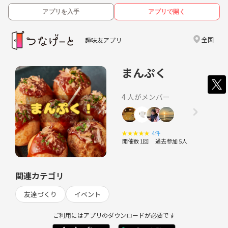
アプリを入手
アプリで開く
全国
趣味友アプリ
まんぷく
4 人がメンバー
★
★
★
★
★
4件
開催数 1回
過去参加 5人
関連カテゴリ
友達づくり
イベント
ご利用にはアプリのダウンロードが必要です