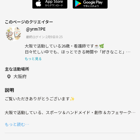
このページのクリエイター
@yrm7PE
最終ログイン:2月9日 8:25
大阪で活動している26歳・看護師です☕️🌿
日々忙しい中でも、ほっとできる時間や「好きなこと」を
大切にしたくてこのサークルを始めました。
もっと見る
スポーツ&ハンドメイド・創作＆カフェサークルです☕️
主な活動場所
🌼
大阪府
ジャンルにこだわらず、それぞれの「好き」を大切にして
います。
説明
ご覧いただきありがとうございます✨
ひとり参加やサークル参加が初めての方も気軽にメッセー
ジ下さい‼︎
大阪で活動している、スポーツ＆ハンドメイド・創作＆カフェサークル
です☕️🌼
もっと読む…
日々忙しい毎日の中で、少し立ち止まって「ほっとできる時間」や「好
きなこと」を大切にできる場所を作りたくて