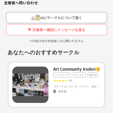
主催者へ問い合わせ
このサークルを始めました🌿
初心者でも経験者でも参加🆗
AIにサークルについて聞く
ハンドメイドしてみたい🧶
スポーツ参加したい
💬 主催者へ個別にメッセージを送る
カフェに行きたい🍰
友達作りたい✨
※内容は他の参加者には公開されません
ゆったり過ごしたい☕️
あなたへのおすすめサークル
ハンドメイドや創作も、完成を目指さず楽しむことを大切にしています
🧶✨
Art Community Irodori🌼
参加ご希望の方がいたら、気軽に連絡ください📨
ハンドメイド
イラスト
制作会
その際に詳細情報お伝えさせていただきます
★
★
★
★
★
5件
⚠️注意事項⚠️
東京都
勧誘・出会い目的や連絡先交換はNG🙅‍♀️です