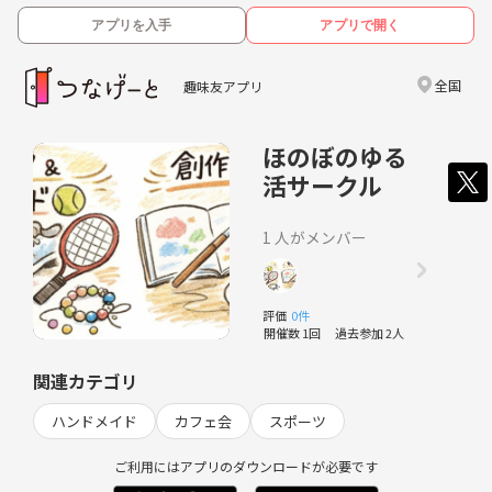
アプリを入手
アプリで開く
全国
趣味友アプリ
ほのぼのゆる
活サークル
1 人がメンバー
評価
0件
開催数 1回
過去参加 2人
関連カテゴリ
ハンドメイド
カフェ会
スポーツ
ご利用にはアプリのダウンロードが必要です