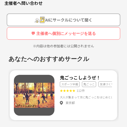
一緒に走れる仲間を探しています
主催者へ問い合わせ
【サークル設立の想い】
一人で続かないランニング
AIにサークルについて聞く
走りたい方はご連絡ください
でも仲間がいれば楽しく走れる！
💬 主催者へ個別にメッセージを送る
舞浜という綺麗な場所なら
夢の国を見ながら、花火を見ながら
※内容は他の参加者には公開されません
東京の夜景を一望しながら走れば絶対に楽しいと思い立ち上げて半年で
約40人集まりました(o^^o)
あなたへのおすすめサークル
まだまだ発展していきたいので、
是非是非ご参加お待ちしております！
鬼ごっこしようぜ！
スポーツ全般
鬼ごっこ
友達づくり
★
★
★
★
★
112件
東京都