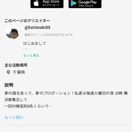
このページのクリエイター
@hatimaki88
最終ログイン:2025年6月25日 18:58
はじめまして
私は千葉でランニングサークルを3つ立ち上げています。
もっと見る
主な活動場所
火曜日の夜は舞浜
千葉県
木曜日の夜は海浜幕張
説明
金曜日のお昼は船橋で
夢の国を走って、夢のプロポーション！私達は毎週火曜日の夜 20時 舞
走っています。
浜駅集合して
一回の練習約8名くらいで
キロ7〜8分のペースで 夢の国の外周約6キロを走っています。
もっと読む…
初心者経験者問わず
夢の国の花火を見ながら、東京の夜景を一望しながら楽しく走り続け
て、知らぬ間に夢のプロポーションを手に入れているサークルです！