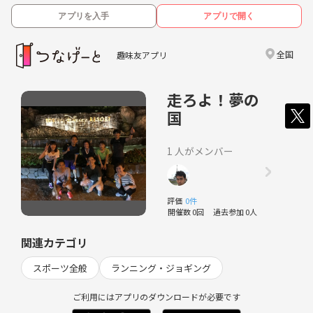
アプリを入手
アプリで開く
全国
趣味友アプリ
走ろよ！夢の
国
1 人がメンバー
評価
0件
開催数 0回
過去参加 0人
関連カテゴリ
スポーツ全般
ランニング・ジョギング
ご利用にはアプリのダウンロードが必要です