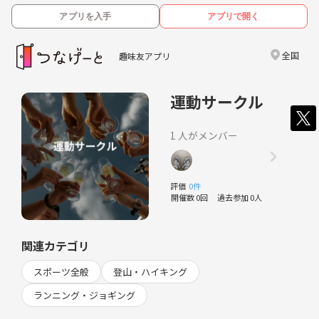
アプリを入手
アプリで開く
全国
趣味友アプリ
運動サークル
1 人がメンバー
評価
0件
開催数 0回
過去参加 0人
関連カテゴリ
スポーツ全般
登山・ハイキング
ランニング・ジョギング