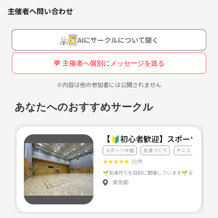
是非参加待っています！！
主催者へ問い合わせ
AIにサークルについて聞く
💬 主催者へ個別にメッセージを送る
※内容は他の参加者には公開されません
あなたへのおすすめサークル
【🔰初心者歓迎】スポーツクラ
スポーツ全般
友達づくり
テニス
★
★
★
★
★
31件
東京都