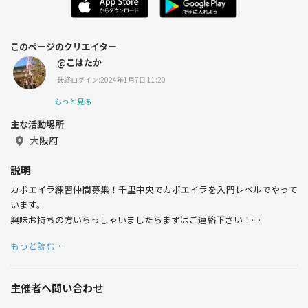
このページのクリエイター
@こはたか
最終ログイン:2024年1月7日 11:20
もっと見る
主な活動場所
大阪府
説明
カポエイラ練習仲間募集！千里中央でカポエイラを入門レベルでやって
います。
興味お持ちの方いらっしゃいましたらまずはご連絡下さい！
・場所：千里中央の教室を借りています
もっと読む…
・日時：土曜 午前10時～12時位
・費用：5,000円/月(実費のため変動有)
・練習内容：ストレッチ、基本動作、約束組手、ブリッジや壁使った逆
主催者へ問い合わせ
立ち、自由組手、たまに歌や楽器