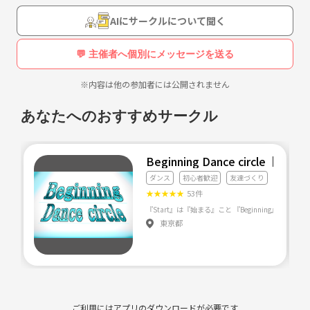
【サークル設立の想い】
AIにサークルについて聞く
柔軟性を向上させたい、運動不足を解消したい人、カポエイラの技や音
楽に興味あるメンバーで活動しており、そのような方を募集していま
💬 主催者へ個別にメッセージを送る
す！
※内容は他の参加者には公開されません
あなたへのおすすめサークル
Beginning Dance circl
ダンス
初心者歓迎
友達づくり
★
★
★
★
★
53件
東京都
ご利用にはアプリのダウンロードが必要です