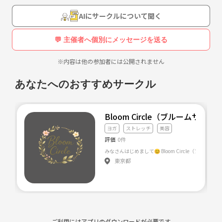
ず大阪で開こうかなと思っています。
AIにサークルについて聞く
【サークル設立の想い】
他のサークルとか、雰囲気が合わない？と感じたので、自分で立ち上げ
💬 主催者へ個別にメッセージを送る
ました！
私自身、大人しいタイプなので、サークルもそんな感じになればいいな
※内容は他の参加者には公開されません
と思ってます(*¨*)
あなたへのおすすめサークル
Bloom Circle（ブルームサー
ヨガ
ストレッチ
美容
評価
0件
東京都
ご利用にはアプリのダウンロードが必要です