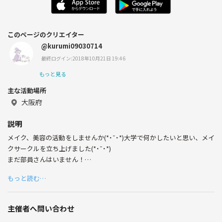
このページのクリエイター
@kurumi09030714
最終ログイン:2018年10月21日 19:46
もっと見る
主な活動場所
大阪府
説明
メイク、美容の活動をしませんか(*˙˘˙*)大学で何かしたいと思い、メイ
クサークルを立ち上げました(*˙˘˙*)
まだ部員さんはいません！
メイクについて語ったり、イベントに参加したりできたらいいなと思っ
もっと読む…
ています😊
メイクに興味はあるけど、メイク関係のサークルの雰囲気が苦手、、み
たいな人も、ぜひお待ちしています(*ˊ˘ˋ*)｡♪:*°
主催者へ問い合わせ
部員さんが集まり次第、場所なども検討しようと思いますが、とりあえ