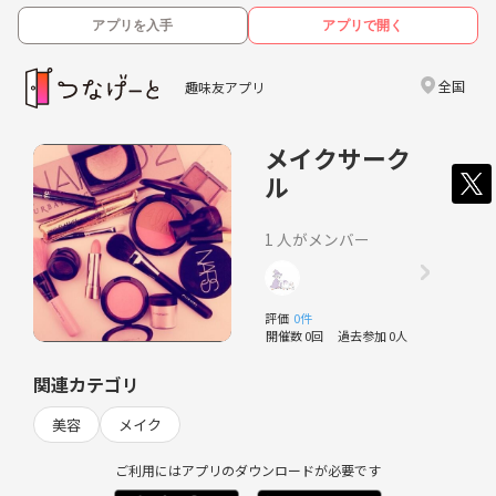
アプリを入手
アプリで開く
全国
趣味友アプリ
メイクサーク
ル
1 人がメンバー
評価
0件
開催数 0回
過去参加 0人
関連カテゴリ
美容
メイク
ご利用にはアプリのダウンロードが必要です