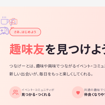
♫
✧
✦
✦
♪
✧
さあ、はじめよう
趣味友
を見つけよ
つなげーとは、趣味や興味でつながるイベント・コミュ
新しい出会いが、毎日をもっと楽しくしてくれる。
イベント・コミュニティが
共通の趣味で
見つかる・つくれる
仲良くなりや