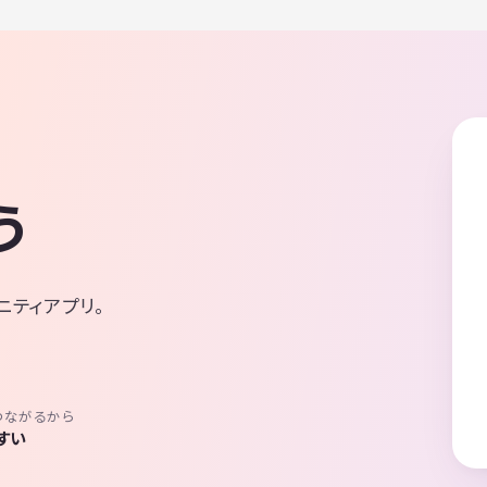
う
ニティアプリ。
つながるから
すい