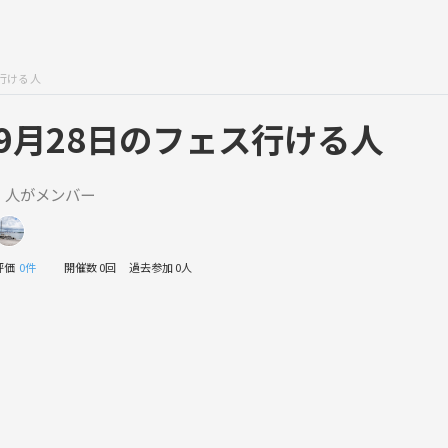
ス行ける人
9月28日のフェス行ける人
1 人がメンバー
評価
0件
開催数 0回
過去参加 0人