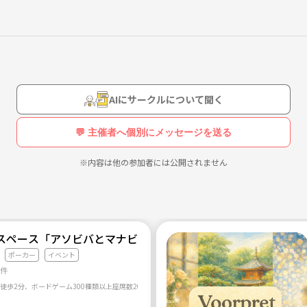
AIにサークルについて聞く
💬 主催者へ個別にメッセージを送る
※内容は他の参加者には公開されません
スペース「アソビバとマナビバ」
ポーカー
イベント
3件
ら徒歩2分、ボードゲーム300種類以上座席数20席以上の24時間稼働のフリースペースになります。