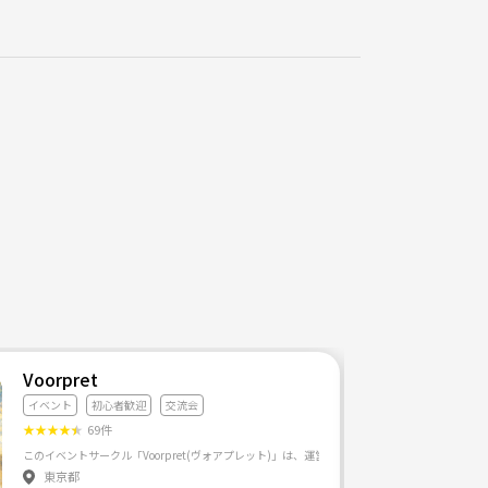
Voorpret
イベント
初心者歓迎
交流会
★
★
★
★
★
69件
そちらのスペースを使い、 ポーカー会、ボードゲーム会、 各種交流会、勉強会、 グルメ会など定期
東京都