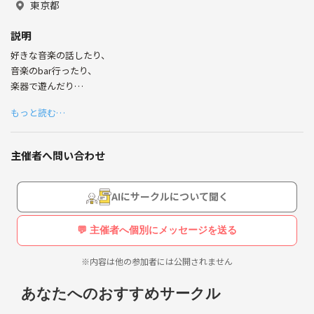
東京都
説明
好きな音楽の話したり、
音楽のbar行ったり、
楽器で遊んだり
音楽のイベントに一緒に行けるような
もっと読む…
友達が欲しいと思いました！
同年代だと嬉しいです！
主催者へ問い合わせ
よろしくお願いします！
AIにサークルについて聞く
💬 主催者へ個別にメッセージを送る
※内容は他の参加者には公開されません
あなたへのおすすめサークル