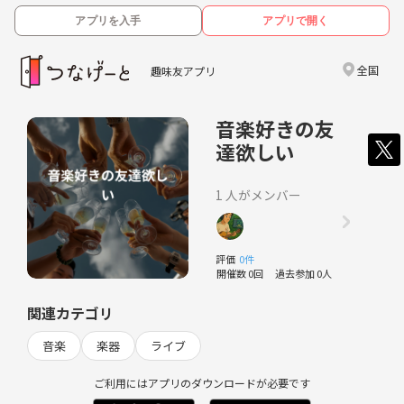
アプリを入手
アプリで開く
全国
趣味友アプリ
音楽好きの友
達欲しい
1 人がメンバー
評価
0件
開催数 0回
過去参加 0人
関連カテゴリ
音楽
楽器
ライブ
ご利用にはアプリのダウンロードが必要です