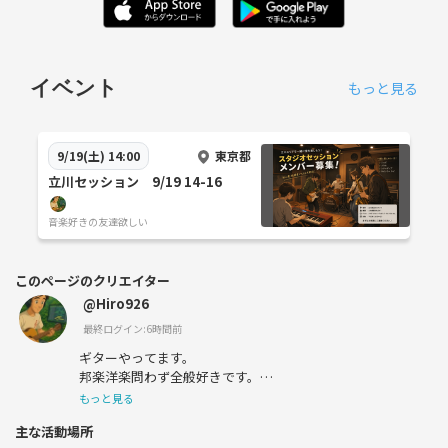
イベント
もっと見る
東京都
9/19(土) 14:00
立川セッション 9/19 14-16
音楽好きの友達欲しい
このページのクリエイター
@Hiro926
最終ログイン:6時間前
ギターやってます。
邦楽洋楽問わず全般好きです。
音楽好きな人と繋がりたい
もっと見る
主な活動場所