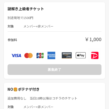
💸💸💸💸 💸💸💸💸 💸💸💸💸
謎解き上級者チケット
謎解きガチ勢の方は他の参加者のヒラメキ💡のサポートをお願いしま
別途現地で1500円
す🥺
対象
メンバー+非メンバー
主催したてホヤホヤ🔨🥀で至らない点が多いかとは思いますが楽しい
思い出が作れるよう頑張ります٩( 'ω' )و
￥1,000
参加料
🎈〜謎解き作品のあらすじ例〜🎈
◆2025年11月 雪の謎「ReNostalgia」
卒業式の前日、クラスメイトの理乃がぼくの卒業アルバムに書き込ん
だ。
「来年の卒業式の日に、学校集合！二人でまた遊ぼう！ 約束だよ！」
募集終了
あれから一年が経ち、その「約束」の日がやってきた。
主催者コメント📝
青春って甘酸っぱいよねー
NO🍔ポテナゲ付き
学生たちのイチャラブストーリー🍫
追加費用なし 当日18時以降はコチラのチケット
◆ 2025年11月 花の謎「キミとサンポ」
対象
メンバー+非メンバー