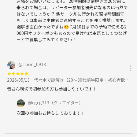
連絡をお願いいたします。 20時開始の謎解きの20分前に
◆ 出口のない違法建築物からの脱出🌙
来られて場合は、リピーター参加者優先になるのは当然で
クリアタイム1時間🥇
はないでしょうか？ 他サークルに行かれる際は時間厳守
◆ 生き返ったら超デカい
もしくは事前に主催者に連絡することを強く推奨します。
ピラミッドに閉じ込められていた
謎解き面白かったですね😊 7月10日までの予約で使える2
クリアタイム:1時間半🥇
000円オフクーポンもあるので良ければ主題としてつなげ
◆ ポジティブ謎🌸
ーとで募集してみてください！
クリアタイム:1時間半🥇
◆ すくら湯に隠された秘密🌸
クリアタイム:50分🥇
◆ 思い出し中…
@
Toon_0913
◆ 思い出し中…
★
★
★
★
★
2026/05/13
代々木で謎解き【20～30代前半限定・初心者歓迎】よだのレコード 軽食付きに参加
〜5回目の開催〜👫20名参加
皆さん親切で初参加の方も参加しやすいです！
◆危険潜む謎解きキット事件簿❄️
クリアタイム:1時間半🥇
@
cgcg313
（クリエイター）
◆Monster Trap🌙
クリアタイム:1時間🥇
次回の参加もお待ちしております！
◆ 夜のリアル脱出ゲーム常設店舗からの脱出🌙
クリアタイム:40分🥇
◆生き返ったら超デカい
ピラミッドに閉じ込められていた