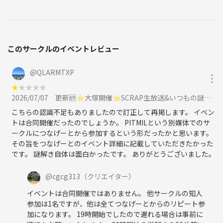
主催者コメント📝
こくご、さんすう、都道府県のテストが謎やパズルだらけ？
上級者向けのボリュームたっぷりな謎です！
このサークルのイベントレビュー
【過去作品のクリアタイム⌛️】
書くのが大変、、
@
QLARMTXP
なので元気でれば更新します
★
★
★
★
★
〜みんなで🦆鍋🍲リピーター限定〜👫14名参加
2026/07/07
更新🆙⭐️大塚開催⭐️SCRAP生放送&いつもの謎解き【20代～30代前半限定】に参加
◆ カードゲームチャレンジ
こちらの認識不足もありましたので訂正して再掲します。 イベン
～目指せラスボス討伐！～🌸
トは合同開催だったのでしょうか。 PITMILという別媒体でのサ
クリアタイム:1時間半🥇
ークルにつなげーとから参加するという形だったかと思います。
◆ みんなで競技謎解き – GREAT ESCAPE –🌙
その旨をつなげーとのイベント詳細に記載していただきたかった
クリアタイム:50分🥇
です。 謎解き自体は面白かったです。 ありがとうございました。
◆ 思い出し中…
◆ 思い出し中…
@
cgcg313
（クリエイター）
イベントは合同開催ではありません。 他サークルの知人
〜6回目の開催〜👫24名参加
参加は1名ですが、他は全てつなげーとからのリピート参
◆ キミとサンポ🌸
加になります。 19時開始でしたので遅れる場合は事前に
クリアタイム:1時間🥇