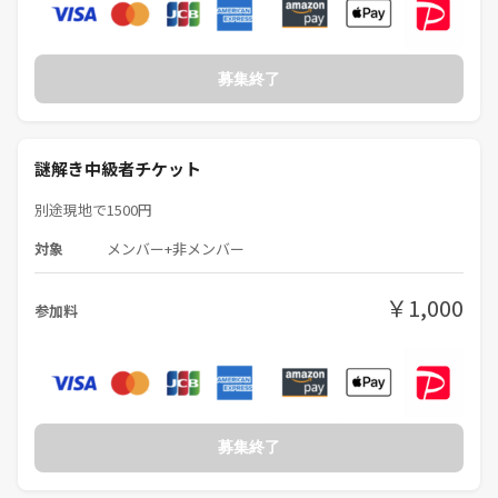
今回はマック🍔＋ポテナゲ祭り
にしようと思います！
募集終了
早く謎を解いてサムライマックを
食べてください！
謎解き中級者チケット
ソフトドリンクは各自で用意お願いします！
別途現地で1500円
主催者はお酒が好きなので
角ハイボールか翠JINソーダは
対象
メンバー+非メンバー
＋300円で飲み放題にします！
￥1,000
参加料
お酒の持ち込み自由です！乾杯しましょう🍻
💸💸💸💸 💸💸💸💸 💸💸💸💸
記念すべき10回目のためつなげーとの方は現地で1500円のお支払いをお
願いします🙇‍♂️
利益ほぼ0です🥺
募集終了
リピーターの方は手数料を除いた2000円をお願いします！