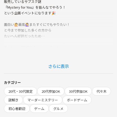
販売しているサブスク謎
『Mystery for You』を皆んなでやろう！
という企画イベントになります🎉
面白い🙋最高🙋‍♀️またすぐにでもやりたい！
と今まで参加した多くの方から
たいへん好評だったため…
月2ペースで開催することにしました👏
満員御礼で来れなかった人は来てね👀
毎月3作品を出し続けているのに
さらに表示
クオリティーが半端ないです‥💦
なんと👀❗️
累計200作品を突破してます🎉㊗️
カテゴリー
20代・30代限定
20代参加OK
30代参加OK
代々木
今回は記念すべき第🔟回目の開催になります🎉
謎解き
マーダーミステリー
ボードゲーム
同じ謎を解いたら高確率で仲良くなれます🙌
初心者歓迎
ゲーム
グルメ
皆んなで友達の輪を広げましょう♾️