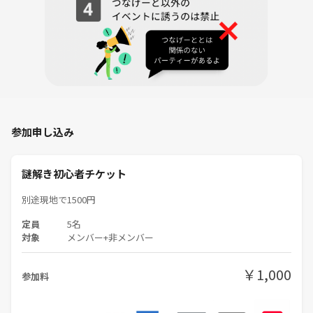
謎解き終了後は残り時間によってボドゲまたは少人数マダミスをやりま
す！
今までのイベントでは追加で謎を解いたり
ボードゲームで罰ゲーム☠️をかけた
グループ対抗戦型itoで大盛り上がりました🎉
罰ゲーム内容は謎解きで疲れた脳の疲労を癒す激スッパドリンク🍋
嫌な人は飲まなくてOK！
参加申し込み
飲みたい人はご自由に🫲
場所は最大27着席可能な部屋！
謎解き初心者チケット
代々木駅徒歩1分🏠🚶🚶‍♀️🚉
別途現地で1500円
エレベーター🛗あります！
定員
5名
人数によっては軽食準備します！
対象
メンバー+非メンバー
今までの軽食？重食？👇
プチ謎解きで解いた人から選べる
￥1,000
参加料
マック🍔＋ポテナゲ特大🍟
リピーター限定会では鴨鍋🦆🍲
水餃子やチャーハンなど