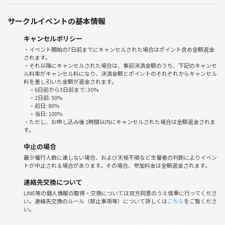
仲良くなったらリアル店舗へも
サークルイベントの基本情報
参加者同士で行ってます🏬🏃🏃‍♀️💨
イベント以外での集まりはサークルの紹介文を参考にしてください📝
キャンセルポリシー
・イベント開始の7日前までにキャンセルされた場合はポイント含め全額返金
●当日の流れ●
されます。
19:00 オープン
・それ以降にキャンセルされた場合は、事前決済金額のうち、下記のキャンセ
ル料率がキャンセル料になり、決済金額とポイントのそれぞれからキャンセル
19:00-19:30 集合 自己紹介 軽食
料を差し引いた金額が返金されます。
19:30-20:00 謎解き開始！少人数マダミスも！？
・6日前から3日前まで: 30%
解き終わり後はボドゲorプチマダミス
・2日前: 50%
・前日: 80%
22:00〜22:30 解散🥷💨
・当日: 100%
・ただし、お申し込み後 1時間以内にキャンセルされた場合は全額返金されま
す。
⚠️仕事の都合のあると思うので
20:00最終受付にします！
中止の場合
19:30過ぎそうなら連絡ください！
最少催行人数に達しない場合、および天候不順など主催者の判断によりイベン
謎解き後は早抜けオッケー！
トが中止される場合があります。その場合、参加料金は全額返金されます。
連絡先交換について
今回メインで用意した謎はこちら👉
LINE等の個人情報の取得・交換については双方同意のうえ慎重に行ってくださ
🎈🎈 🎈🎈 🎈🎈 🎈🎈 🎈🎈 🎈🎈🎈🎈
い。連絡先交換のルール（禁止事項等）について詳しくは
こちら
をご覧くださ
【謎解き】
い。
ミステリーフォーユーいっぱいあります