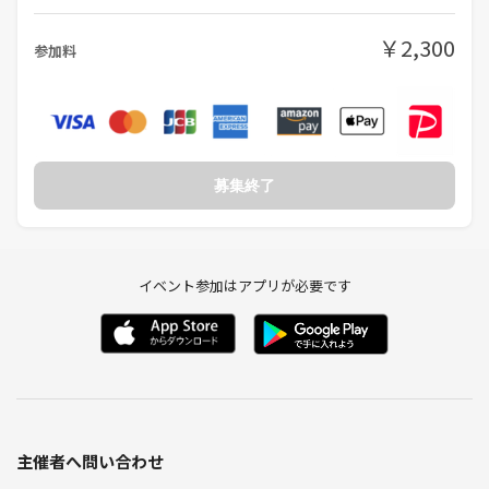
言葉は通じずとも、少年と犬はいつも仲良く暮らしていました。
おぼろげな記憶を頼りに、ある年の11月の出来事を思い返そう。
￥2,300
参加料
主催者コメント📝
ワンコ好きにはもってこいの作品です！
◆2024年3月 月の謎「1年生のイロハ」
天才謎解きプレイヤーのイロハは小学一年生。
募集終了
イロハは本日行われる学年末テストに心臓をバクバクさせていた。
それもそのはず、担任のサトウ先生は謎解きが大好きな謎解きクリエイ
ターでもあるのだ。サトウ先生が出題するテストは謎解き形式でどれも
一筋縄ではいかない仕掛けが施されており、テスト終了後の答え合わせ
イベント参加はアプリが必要です
でクラス中が大盛り上がりする。
イロハは、どんな問題が出題されるのか楽しみな反面、不安を感じてい
た。天才謎解きプレイヤーの名に恥じぬよう、ここは何としても満点を
取らねばならない…！
この学年末テストはサトウ先生とイロハの謎解き対決だと学校中でも話
題になっている。
果たしてイロハは満点を取ることがができるのか。
今、決戦の火蓋が切られる。
主催者へ問い合わせ