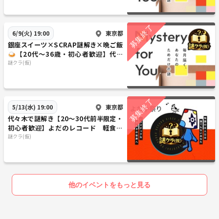
クリアタイム:約45分🥇
〜1回目の開催〜👫10名参加
東京都
6/9(火) 19:00
◆ MYSTERY WEDDING ❄️
銀座スイーツ×SCRAP謎解き×晩ご飯
クリアタイム:約1時間半🥇
🍛【20代～36歳・初心者歓迎】代々
◆ 怪異対調査ファイル「暗号化ウイルス」🌙
木駅
謎クラ(仮)
クリアタイム:約1時間半🥇
◆ある司令室からの脱出🌸
クリアタイム:約2時間🥇
東京都
5/13(水) 19:00
代々木で謎解き【20～30代前半限定・
初心者歓迎】よだのレコード 軽食付
き
謎クラ(仮)
他のイベントをもっと見る