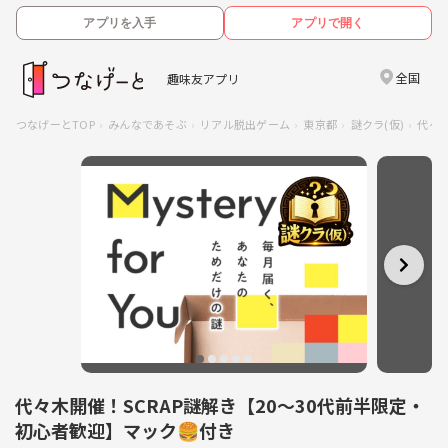
アプリを入手
アプリで開く
全国
趣味友アプリ
つなげーとTOP
みんなであそぶ
リアル脱出ゲーム
東京都
謎クラ(仮)
代々木
代々木開催！SCRAP謎解き【20～30代前半限定・
初心者歓迎】マック🍔付き