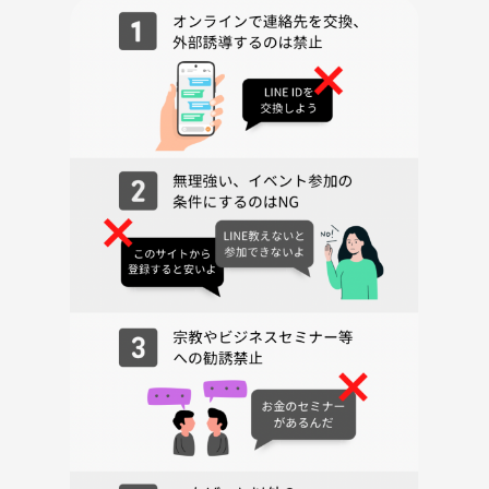
15種類
詳細は写真をご確認ください
【謎解き出版】
人が消える街
【マダミス謎解き】
謎だらけのグランドホテルからの悲鳴
🎈🎈 🎈🎈 🎈🎈 🎈🎈 🎈🎈 🎈🎈🎈🎈
他にもストックはたくさん準備してあります✉️
⚠️全部やったことある猛者の方は
直接ご連絡ください！変更します！
雪はストーリー重視❄️
月はパズル系(高難易度)🌙
花はバラエティ豊かな謎🌸
SCRAP謎診断をして3〜4人チームに分かれ
一緒に1つの謎を解きます✏️📃
被ったらジャンケンか
主催の判断で分かれて貰います！