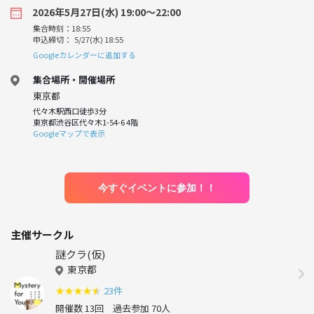
2026年5月27日(水) 19:00〜22:00
集合時刻：18:55
申込締切： 5/27(水) 18:55
Googleカレンダーに追加する
集合場所・開催場所
東京都
代々木駅西口徒歩3分
東京都渋谷区代々木1-54-6 4階
Googleマップで表示
今すぐイベントに参加！！
主催サークル
謎クラ(仮)
東京都
★
★
★
★
★
23件
開催数 13回
過去参加 70人