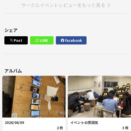
サークルイベントレビューをもっと見る
クリアタイム:1時間40分⁉️オマケクリア🥇
◆ 手を伸ばしても届かない、あの夏の日からの脱出❄️
クリアタイム:40分🥇
◆GIOVANNI〜ジョバンニ〜【よだかのレコード】
シェア
クリアタイム:1時間40分🥇
Post
LINE
facebook
〜4回目の開催〜👫17名参加
◆わたしのひみつ❄️
クリアタイム:1時間半🥇
◆手を伸ばしても届かない、あの夏の日からの脱出❄️
アルバム
クリアタイム:1時間半🥇
◆悪い謎🌸
クリアタイム:1時間半🥇
◆ 火事場の謎解き探偵❄️
クリアタイム:30分🥇
◆ ReNostalgia❄️
クリアタイム:1時間半🥇
〜3回目の開催〜👫16名参加
2026/06/09
イベントの雰囲気
2 枚
3 枚
◆同じマンションのものですけど、