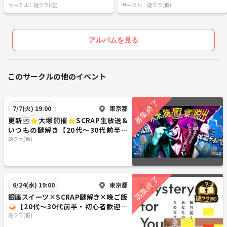
サークル：謎クラ(仮)
サークル：謎クラ(仮)
少し静かにしてもらえませんか？❄️
クリアタイム:約1時間半🥇
◆誰もいない夜の動物園🌸
クリアタイム:約1時間🥇
アルバムを見る
◆〇〇による★★★のためのシケン🌸
クリアタイム:約1時間半🥇
◆幽霊殲滅大作戦！🌸
このサークルの他のイベント
クリアタイム:約1時間半🥇
◆悪夢療法士🌸
クリアタイム:約1時間半🥇
東京都
7/7(火) 19:00
更新🆙⭐️大塚開催⭐️SCRAP生放送&
〜2回目の開催〜👫10名参加
いつもの謎解き【20代～30代前半限
定】
謎クラ(仮)
◆ 言葉で戦え!! コトバトル🌸
クリアタイム:約1時間半🥇
◆ 小さな檻からの脱出🌸
クリアタイム:約1時間半🥇
東京都
6/24(水) 19:00
◆ クリスマスの夜に❄️
クリアタイム:約45分🥇
銀座スイーツ×SCRAP謎解き×晩ご飯
🍛【20代～30代前半・初心者歓迎】
◆ この顔に見覚えありませんか？🌸
代々木駅付近
謎クラ(仮)
ーモンタージュ捜査官ー