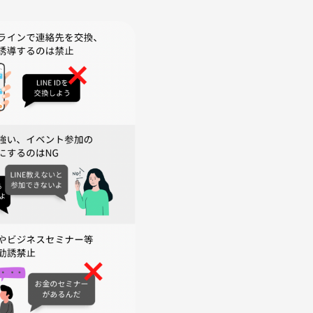
も気軽に楽しめす！！
禁止です
さい
い