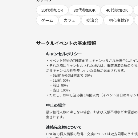
📍 会場：池袋ボドゲバ（池袋駅東口から徒歩6分）
20代参加OK
30代参加OK
40代参加OK
💰 参加費：お一人様 2000円
ゲーム
カフェ
交流会
初心者歓迎
※お支払いは現金のみ
※食べ物・飲み物の持ち込みOK！
😌ご飯物などはお店では出ないので皆様でお菓子等
サークルイベントの基本情報
キャンセルポリシー
・イベント開始の7日前までにキャンセルされた場合はポイ
・それ以降にキャンセルされた場合は、事前決済金額のうち
🧑‍🤝‍🧑こんな人におすすめ！
からキャンセル料を差し引いた金額が返金されます。
・6日前から3日前まで: 30%
・2日前: 50%
・平日の夜をガヤガヤ楽しみたい！
・前日: 80%
・当日: 100%
・1人でも参加できるボードゲーム会を探してる
・ただし、お申し込み後 1時間以内（イベント当日のキャ
・ボードゲームが好きでワイワイ話したい
中止の場合
・ボードゲームカフェってちょっと気になってた🎲
最少催行人数に達しない場合、および天候不順など主催者の
金されます。
連絡先交換について
LINE等の個人情報の取得・交換については双方同意のうえ
「初対面、ちょっと緊張する…」という方も安心！