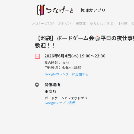
趣味友アプリ
つなげーとTOP
ボドゲバ
東京都
ゆるともくらぶ
【池袋】ボ
【池袋】ボードゲーム会🎲平日の夜仕事
歓迎！！
2026年6月4日(木) 19:00〜22:30
集合時刻：18:55
申込締切： 6/4(木) 18:59
Googleカレンダーに追加する
開催場所
東京都
ボードゲームカフェボドゲバ
Googleマップで表示