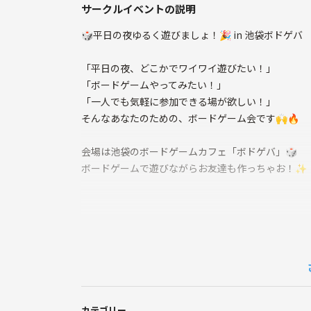
サークルイベントの説明
🎲平日の夜ゆるく遊びましょ！🎉 in 池袋ボドゲバ
「平日の夜、どこかでワイワイ遊びたい！」
「ボードゲームやってみたい！」
「一人でも気軽に参加できる場が欲しい！」
そんなあなたのための、ボードゲーム会です🙌🔥
会場は池袋のボードゲームカフェ「ボドゲバ」🎲
ボードゲームで遊びながらお友達も作っちゃお！✨
🌃イベント概要
📅 開催日: 6月４日
⏰ 時間：19:00〜22:30（途中参加・途中退出OK！
カテゴリー