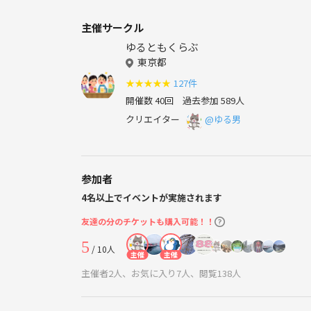
主催サークル
ゆるともくらぶ
東京都
★
★
★
★
★
127件
開催数 40回
過去参加 589人
クリエイター
@ゆる男
参加者
4名以上でイベントが実施されます
友達の分のチケットも購入可能！！
5
/ 10人
主催
主催
主催者2人、お気に入り7人、閲覧138人