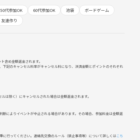
50代参加OK
60代参加OK
池袋
ボードゲーム
友達作り
是非お待ちください！！
ント含め全額返金されます。
、下記のキャンセル料率がキャンセル料になり、決済金額とポイントのそれぞれ
ンセルは除く）にキャンセルされた場合は全額返金されます。
判断によりイベントが中止される場合があります。その場合、参加料金は全額返
慎重に行ってください。連絡先交換のルール（禁止事項等）について詳しくは
こち