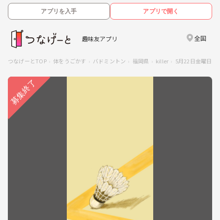
アプリを入手
アプリで開く
全国
趣味友アプリ
つなげーとTOP
体をうごかす
バドミントン
福岡県
killer
5月22日金曜日バ