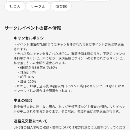
20代30代
社会人
サークル
体育館
★参加費
600円
サークルイベントの基本情報
貸し出し用のラケット有
体育館シューズと飲み物必須
キャンセルポリシー
・イベント開始の7日前までにキャンセルされた場合はポイント含め全額返金
されます。
お名前とご年齢とバドミントン経験の有無をお送りください！
・それ以降にキャンセルされた場合は、事前決済金額のうち、下記のキャンセ
ル料率がキャンセル料になり、決済金額とポイントのそれぞれからキャンセル
料を差し引いた金額が返金されます。
・6日前から3日前まで: 30%
＊マルチ商法やネットワークビジネスの勧誘等や異性へのナンパ等は見
・2日前: 50%
・前日: 80%
つけ次第参加をお断りさせていただきます。
・当日: 100%
・ただし、お申し込み後 1時間以内（イベント当日のキャンセルは除く）にキ
ャンセルされた場合は全額返金されます。
中止の場合
最少催行人数に達しない場合、および天候不順など主催者の判断によりイベン
トが中止される場合があります。その場合、参加料金は全額返金されます。
連絡先交換について
LINE等の個人情報の取得・交換については双方同意のうえ慎重に行ってくださ