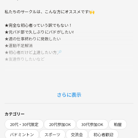
私たちのサークルは、こんな方にオススメです!🙌
★完全な初心者っていう訳でもない！
★元バド部で久しぶりにバドがしたい!
★週の仕事終わりに発散したい
★運動不足解消
★初心者だけど上達したい方🏸
★友達作りしたいなど
活動内容は練習をした後にダブルスで試合をします！
11点マッチでしています！
さらに表示
★活動日程
5月22日(金)20:00〜22:00
★活動場所
カテゴリー
粕屋ドーム
20代・30代限定
20代参加OK
30代参加OK
粕屋
博多駅から福北ゆたか線で長者原駅より徒歩10分程度🚶
★募集対象
バドミントン
スポーツ
交流会
初心者歓迎