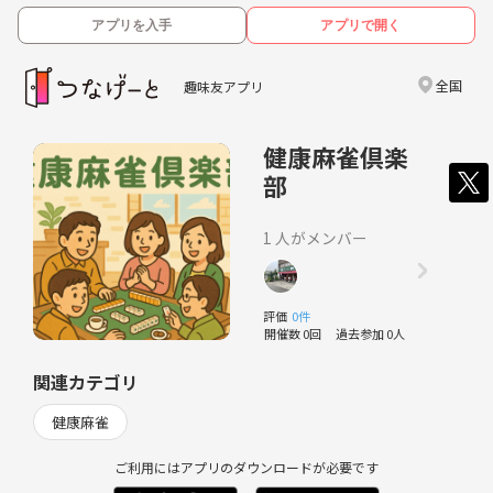
アプリを入手
アプリで開く
全国
趣味友アプリ
健康麻雀倶楽
部
1 人がメンバー
評価
0件
開催数 0回
過去参加 0人
関連カテゴリ
健康麻雀
ご利用にはアプリのダウンロードが必要です