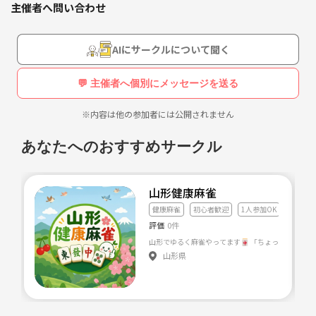
主催者へ問い合わせ
方のご参加も歓迎です。
健康麻雀ですので
AIにサークルについて聞く
禁煙、禁酒、賭けなし‼️ですよ😎
💬 主催者へ個別にメッセージを送る
※内容は他の参加者には公開されません
あなたへのおすすめサークル
山形健康麻雀
健康麻雀
初心者歓迎
1人参加OK
評価
0件
山形県