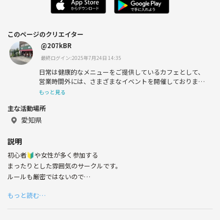
このページのクリエイター
@207kBR
最終ログイン:2025年7月24日 14:35
日常は健康的なメニューをご提供しているカフェとして、
営業時間外には、さまざまなイベントを開催しておりま
す。
もっと見る
主な活動場所
愛知県
説明
初心者🔰や女性が多く参加する
まったりとした雰囲気のサークルです。
ルールも厳密ではないので
厳しくプレイしたい方はご遠慮ください。
もっと読む…
まずは一通り打てるようになれればなぁという方のご参加お待ちしてお
ります。
また、初心者🔰に麻雀教える、そういった雰囲気の麻雀でも構わない