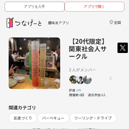
アプリを入手
アプリで開く
全国
趣味友アプリ
【20代限定】
関東社会人サ
ークル
3 人がメンバー
評価
0件
開催数 0回
過去参加 0人
関連カテゴリ
友達づくり
バーベキュー
ツーリング・ドライブ