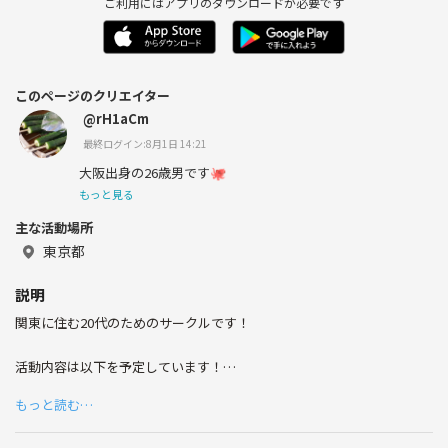
ご利用にはアプリのダウンロードが必要です
このページのクリエイター
@rH1aCm
最終ログイン:8月1日 14:21
大阪出身の26歳男です🐙
もっと見る
主な活動場所
東京都
説明
関東に住む20代のためのサークルです！
活動内容は以下を予定しています！
・飲み会🍻
もっと読む…
・ドライブ🚗
・BBQ、海など夏っぽいこと🌊