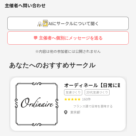
・その他リクエストなんでも🎉
主催者へ問い合わせ
就職で上京して友達がいない、
固定の友達が欲しい、とにかく暇etc…
AIにサークルについて聞く
そんな思いを持つ人達の憩いの場にできればと思っています！！
リピートしたいと思ってもらえるよういっぱい企画していきます🍀
💬 主催者へ個別にメッセージを送る
※内容は他の参加者には公開されません
あなたへのおすすめサークル
オーディネール【日常に新たな彩り
友達づくり
20代友達づくり
★
★
★
★
★
160件
東京都