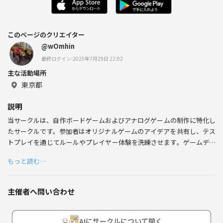
このページのクリエイター
@wOmhin
最終ログイン:2025年7月29日 22:02
主な活動場所
東京都
説明
当サークルは、自作ボードゲームおよびアナログゲームの制作に特化し
たサークルです。参加者はオリジナルゲームのアイデアを共有し、テス
トプレイを通じてルールやプレイヤー体験を洗練させます。ゲームデザ
インの基礎から、プレイヤー心理の分析、エンゲージメント向上の手法
もっと読む…
までを学び、具体的な制作計画を立てて進めます。初心者の方も歓迎
し、材料選定やプロトタイプ作成のノウハウを体系的に共有。ゲームマ
ーケット参加や共同プロジェクトを通じて、メンバー間のネットワーク
主催者へ問い合わせ
を構築。あなたの創造性を活かし、共に成長しましょう
AIにサークルについて聞く