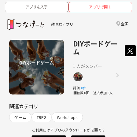
アプリを入手
アプリで開く
全国
趣味友アプリ
DIYボードゲー
ム
1 人がメンバー
評価
0件
開催数 0回
過去参加 0人
関連カテゴリ
ゲーム
TRPG
Workshops
ご利用にはアプリのダウンロードが必要です