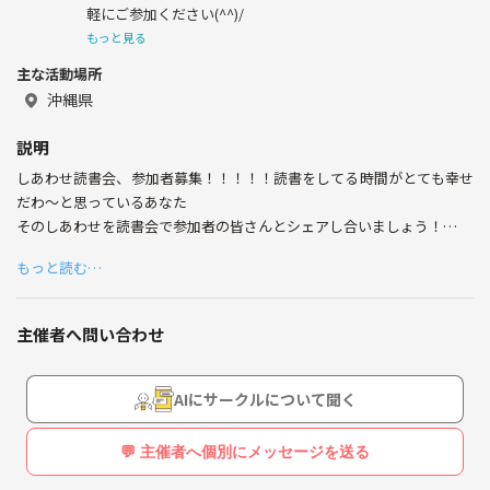
軽にご参加ください(^^)/
もっと見る
主な活動場所
沖縄県
説明
しあわせ読書会、参加者募集！！！！！読書をしてる時間がとても幸せ
だわ～と思っているあなた
そのしあわせを読書会で参加者の皆さんとシェアし合いましょう！
もっと読む…
また、
・読書に興味があるけど何を読んだらいいのか分からないあなた
主催者へ問い合わせ
・おススメ本を知りたいあなた
定員4名の小さな読書会ですので、リラックスしてご参加ください。
AIにサークルについて聞く
※本のジャンルは小説・絵本・雑誌・漫画…
💬 主催者へ個別にメッセージを送る
おススメしたい本なら、どんなジャンルの本でもオッケーです。