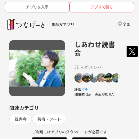
アプリを入手
アプリで開く
全国
趣味友アプリ
しあわせ読書
会
11 人がメンバー
評価
0件
開催数 0回
過去参加 0人
関連カテゴリ
読書会
芸術・アート
ご利用にはアプリのダウンロードが必要です