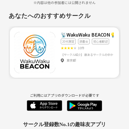
※内容は他の参加者には公開されません
～しあわせ読書会の流れ～
①自己紹介・参加目的・「私にとって『読書』とは」（一言）をシェア
あなたへのおすすめサークル
②参加者お一人ずつ、持ってきた本の紹介（3分程度）
③参加者の皆さんで意見交換
📡WakuWaku BEACON
〇読書会参加について
20代限定
読書会
初心者歓迎
5分前にはお越しください。
★
★
★
★
★
10件
途中参加・途中退室可。（事前にご連絡をお願いします。）
東京都
〇場所
那覇市内のカフェ（詳細の場所は参加連絡後にお伝えします）
〇持ってくるもの
・参加者の皆さんにおススメしたい本 1冊
・飲み物代
ご利用にはアプリのダウンロードが必要です
※カフェで開催しますので、飲み物のご注文をお願いします。
※おススメしたい本が2～3冊ある場合は、時間がありましたら紹介して
頂く事も
できます。
サークル登録数No.1の趣味友アプリ
※おススメしたい本は、どんなジャンルの本でもオッケーです。