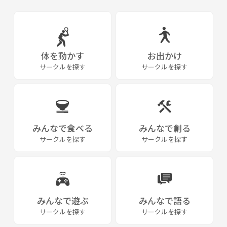
〇参加ルール
参加者の方々が困る・悲しむ言動をされる方の参加はご遠慮ください。
体を動かす
お出かけ
しあわせ読書会は、楽しく和気あいあいの雰囲気で開催しますので、
サークルを探す
サークルを探す
まずはお気軽にご参加下さい☆
皆さまのご連絡をお待ちしています。
みんなで食べる
みんなで創る
【サークル設立の想い】
サークルを探す
サークルを探す
読書を通して、いろんな方と出会い、仲間づくりの場にしたいと思い、
サークルを設立しました！
みんなで遊ぶ
みんなで語る
サークルを探す
サークルを探す