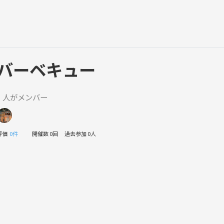
バーベキュー
1 人がメンバー
評価
0件
開催数 0回
過去参加 0人