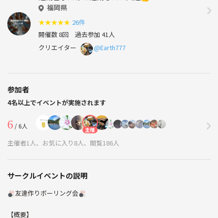
福岡県
★
★
★
★
★
26件
開催数 8回
過去参加 41人
クリエイター
@Earth777
参加者
4名以上でイベントが実施されます
6
/ 6人
主催
主催者1人、お気に入り8人、閲覧186人
サークルイベントの説明
🎳友達作りボーリング会🎳
【概要】