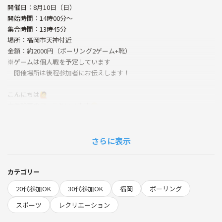
開催日：8月10日（日）
開始時間：14時00分～
集合時間：13時45分
場所：福岡市天神付近
金額：約2000円（ボーリング2ゲーム+靴）
※ゲームは個人戦を予定しています
開催場所は後程参加者にお伝えします！
こんにちは🙋
女性幹事のアースといいます😊
最初に言いますが、私はめちゃくちゃ運動音痴です🤣
でもスポーツはしたい！！
さらに表示
ボーリングしたい！！
運動をして日々のストレスを発散したい！！
友達ほしい！！
カテゴリー
ちょっと太ってきたから痩せないかな…
20代参加OK
30代参加OK
福岡
ボーリング
ということで、ボーリング会を企画しました😆🎉
スポーツ
レクリエーション