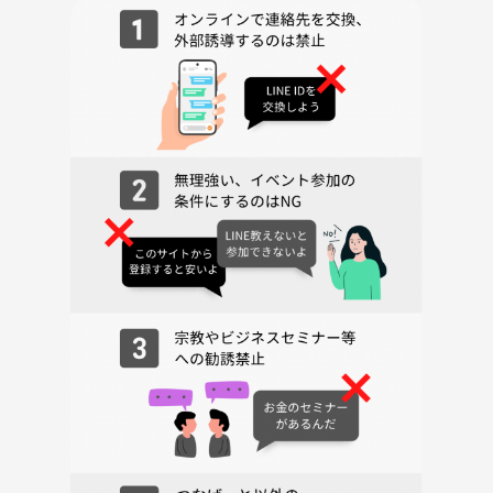
お願いします🙇‍♀️
⚠️注意事項⚠️
下記の行為はご遠慮ください！
・勧誘・営業・告知・引き抜き・しつこいナンパ・暴言など
・プライバシーの観点から勝手に写真撮影をし、SNSにアップロードす
ることもNGです！
・遅刻厳禁です🙅
遅刻される場合は待たずに先に始めますので、必ず間に合うように来て
ください！万が一遅れる場合は必ず連絡をいれてください！
皆で楽しい時間を創ることが目的です！相手が嫌がることは止めましょ
うね🙅
約束が守れない人は帰ってもらいます🫵
本当はそんなことはしたくないので、皆で楽しみましょう😆
皆様の参加を心よりお待ちしております😉👍🎶