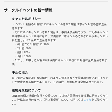
【大募集】
・運動苦手だけど実はやってみたいんだよねって人
サークルイベントの基本情報
・ガチよりもゆるーく楽しみたい人
・こっそり練習したい人
キャンセルポリシー
・ストレス発散したい人
・イベント開始の7日前までにキャンセルされた場合はポイント含め全額返金
されます。
・同年代の知り合いが欲しい人
・それ以降にキャンセルされた場合は、事前決済金額のうち、下記のキャンセ
・皆でわいわいして友達になりたいなって人
ル料率がキャンセル料になり、決済金額とポイントのそれぞれからキャンセル
・新しく何かに挑戦したい人
料を差し引いた金額が返金されます。
・6日前から3日前まで: 30%
・社外に友達欲しい人
・2日前: 50%
・前日: 80%
・当日: 100%
是非一緒にボーリングをしましょう😁
・ただし、お申し込み後 1時間以内にキャンセルされた場合は全額返金されま
私自身はボーリングを10年ぶりにやったら最初のスコア47点位でした
す。
😂笑
中止の場合
ボールがどこに転がるか分からないような状態です笑
最少催行人数に達しない場合、および天候不順など主催者の判断によりイベン
主催者がボロボロなので、運動苦手な人も安心して参加してくれると嬉
トが中止される場合があります。その場合、参加料金は全額返金されます。
しいです😆
1人参加の方も初めて参加で緊張している人も大歓迎❣️サポートします
連絡先交換について
🙋
LINE等の個人情報の取得・交換については双方同意のうえ慎重に行ってくださ
い。連絡先交換のルール（禁止事項等）について詳しくは
こちら
をご覧くださ
スポーツしながら会話して仲の良い人ができるって素敵ですよね✨
い。
もし失敗しても応援しあえる場を皆で創りましょう😊
同世代の方とわいわいしたいので、年齢は20代から35歳まででよろしく