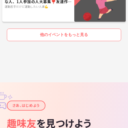
な人、1人参加の人大募集❣️友達作り
ボーリング会🎳
運動苦手だけど運動したい人達💪
他のイベントをもっと見る
✧
✦
さあ、はじめよう
趣味友
を見つけよう