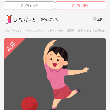
アプリを入手
アプリで開く
全国
趣味友アプリ
つなげーとTOP
体をうごかす
スポーツ全般
福岡県
運動苦手だけど運動したい