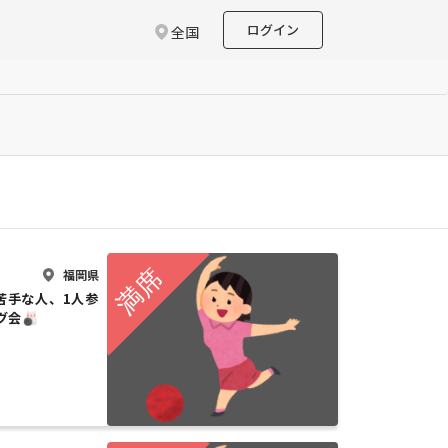
ログイン
全国
福岡県
動苦手な人、1人参
グ会🎳