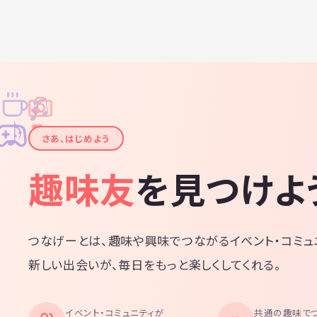
♫
✧
✦
✦
♪
✧
さあ、はじめよう
趣味友
を見つけよ
つなげーとは、趣味や興味でつながるイベント・コミュ
新しい出会いが、毎日をもっと楽しくしてくれる。
イベント・コミュニティが
共通の趣味で