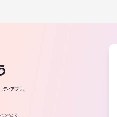
う
ニティアプリ。
つながるから