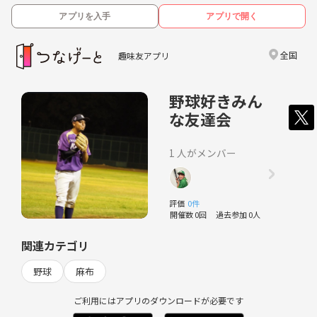
アプリを入手
アプリで開く
全国
趣味友アプリ
野球好きみん
な友達会
1 人がメンバー
評価
0件
開催数 0回
過去参加 0人
関連カテゴリ
野球
麻布
ご利用にはアプリのダウンロードが必要です