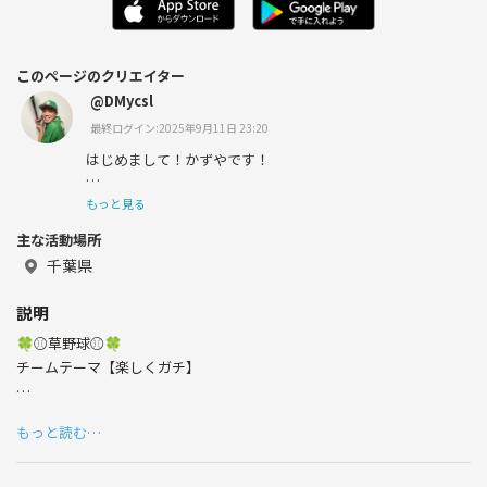
このページのクリエイター
@DMycsl
最終ログイン:2025年9月11日 23:20
はじめまして！かずやです！
東京出身の千葉県在住です。
もっと見る
主な活動場所
千葉県
幼稚園から大学4年まで野球やってました。
説明
今でも体動かすのが好きなので休日もアクティブに過ごし
🍀⚾️草野球⚾️🍀
てます🌞
チームテーマ【楽しくガチ】
年齢層:20〜28才
もっと読む…
活動地域:千葉、たまに埼玉茨城
時間帯:土日祝(昼間) 平日(19-21)
野球レベル:高卒5割大卒5割