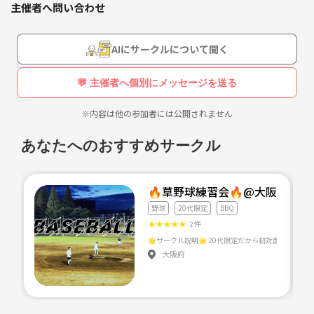
主催者へ問い合わせ
主な出身校:霞ヶ浦高校、つくば秀英、千葉経済大学、中央学院大学、
正則学園、福井商業、春日部東、木更津総合
AIにサークルについて聞く
年齢層も若く活気あるチームで草野球特有のグダグダってよりはメリハ
リつけて楽しいをベースにワンチームでワイワイしてます！笑笑
💬 主催者へ個別にメッセージを送る
まだまだ人数少ないので助っ人、単発くらいなら遊びくらいで来てもら
※内容は他の参加者には公開されません
って大丈夫です✌️
あなたへのおすすめサークル
🌟ポジション打順融通⭕️わら
🔥草野球練習会🔥@大阪⭐️20
野球
20代限定
BBQ
★
★
★
★
★
2件
大阪府