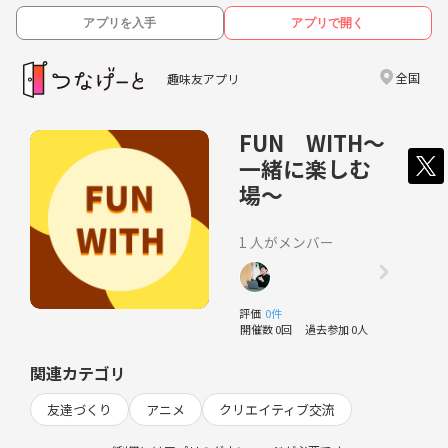
アプリを入手
アプリで開く
全国
趣味友アプリ
FUN WITH～
一緒に楽しむ
場～
1 人がメンバー
評価
0件
開催数 0回
過去参加 0人
関連カテゴリ
友達づくり
アニメ
クリエイティブ交流