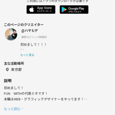
ご利用にはアプリのダウンロードが必要です
このページのクリエイター
@ハヤヒデ
最終ログイン:1時間前
初めまして！！！
もっと見る
主な活動場所
元アニメ制作進行で、現在WEB・グラフィックデザイナー
のハヤヒデです！
東京都
出身は、長崎で大学浪人をするために、上京を果たしまし
説明
た！
初めまして！
FUN WITHの代表ミネです！
本職はWEB・グラフィックデザイナーをやってます！
1浪を経て現役最後の偏差値45だったところから早稲田大
学社会科学部に入学しました！
もっと読む…
僕は、早稲田大学を卒業後、アニメ制作会社に入社しました！