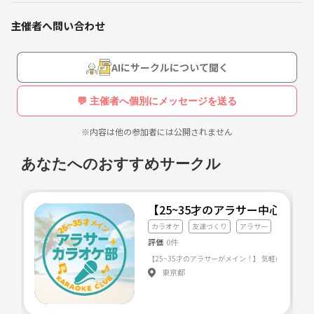
楽しく仕事をしていた半面、最高70連勤、残業時間は300時間を超える
大学時代は、法律の勉強をメインで行って、サークルはア
ことがありました！
ニメ制作サークルと、テニスサークルに所属してました！
主催者へ問い合わせ
プライベートは仕事の合間にというのが、基本でした！
AIにサークルについて聞く
２年くらいで弁護士になるための勉強をしてましたが、
心身ともに一度壊れてしまいましたが、クリエイターになりたいという
気持ちからデザインの勉強を行い、様々な壁を乗り越え、フリーのデザ
自分の経験から「人の背中をしたい！！」という想いと、
💬 主催者へ個別にメッセージを送る
イナーになりました！
これからの人生後悔したくない！と思い、
※内容は他の参加者には公開されません
FUN WITHを始めた理由は、
アニメ業界に進むことを決めました！
僕が会社員時代に、同僚と昔からの友人しかこれまで付き合ってこなか
あなたへのおすすめサークル
ったことに辟易し、もっと大人になっても友人を作って普通に遊びた
い！
と思ったからです！
アニメ業界では、ゲーム原作の大作IPを担当させていただ
【25~35才のアラサー中心！】
きました！！！
カラオケ
友達づくり
アラサー
社会人の方が仕事と家だけの往復になってなんか変わり映えしない日常
評価
0件
一途に頑張っていたのですが、少し無理がたたって約2年
の中で何日か、いままであったことのない人と高校生や大学生みたいな
弱でアニメ業界を離れることになりました💦
交流をしたい！！
東京都
と思ってませんか？？？
気軽に遊べる場所を今後使い、家や仕事とはちがう楽しみを皆さんに持
心身共に壊れましたがアニメ業界で働けたことは、誇りに