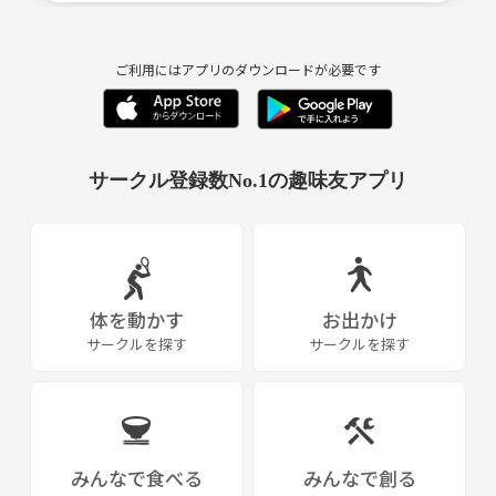
ってもらいたいと思ってます！
思ってます！
お気軽にご参加ください！
ご利用にはアプリのダウンロードが必要です
あるアニメーターさんの絵を見たとき、人間ってここまで
できるのかと思いました、、、
サークル登録数No.1の趣味友アプリ
それは、色もついていない、鉛筆で書かれた絵でしたが、
そのキャラクターには感情があり、すぐに動き出しそう
で、その周りの空気を感じられるような絵でした、、、
体を動かす
お出かけ
サークルを探す
サークルを探す
そういうアニメ愛を持った人間です！！
今は、クリエイターの端くれになれるようWEB・グラフィ
ックデザイナーとして活動してますが、
みんなで食べる
みんなで創る