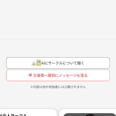
に過ごしたいな…」
間がほしい！」と思っているあなたへ。
ーニングを楽しみながら、たわいもないおしゃべりをしたり、情報交換
AIにサークルについて聞く
💬 主催者へ個別にメッセージを送る
・イルミなど）
※内容は他の参加者には公開されません
ミントン、公園ヨガなど）
所を目指しています。
社会人サークル