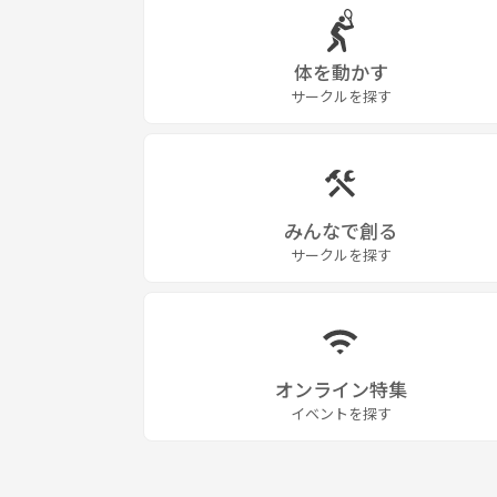
一緒に、心地いい“ちょっといい朝の時間”を楽しみ
体を動かす
サークルを探す
【注意事項】
※安心・快適なサークル運営のため、以下の点にご
営利目的・宗教・ネットワークビジネス等の勧誘行
みんなで創る
恋愛・出会い目的の参加はご遠慮ください。（自然な
サークルを探す
他の参加者への迷惑行為（過度な連絡・セクハラ・
参加の際はドタキャン・無断キャンセルはご遠慮く
オンライン特集
席替えができないお店もあるため、全員の参加者と
イベントを探す
飲食代や交通費は参加費には含まれておりませんの