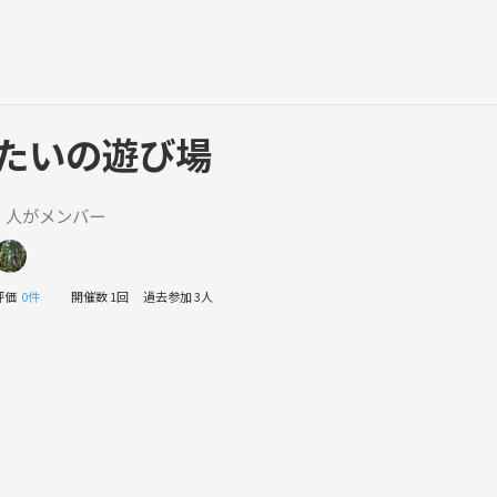
たいの遊び場
1 人がメンバー
評価
0件
開催数 1回
過去参加 3人