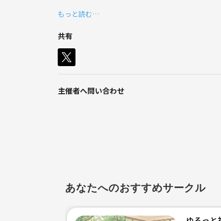
もっと読む…
「休みの日の朝、いつもより少し早起きして有意義
共有
「仕事に行く前に、ちょっとリフレッシュできる時
メインの活動は朝活カフェ会☕️
都内のおしゃれなカフェで、美味しいコーヒーやモ
主催者へ問い合わせ
♪
たまにお出かけやアクティブ系も！
街歩き・朝の散策や季節のおでかけイベント（花見
軽めの運動イベントも開催予定（ボウリング、バド
あなたへのおすすめサークル
ひとり参加・初めての参加、大歓迎！
心地よく、無理なく、自分のペースで参加できる場
ゆるっと