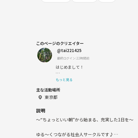
このページのクリエイター
@tai221425
最終ログイン:22時間前
はじめまして！
◾️趣味
もっと見る
食べ歩き（美味しいお店探し大好きです🍜）
主な活動場所
ボウリング（みんなで投げるのが楽しい派）
サウナ（ととのい大事♨️）
東京都
F1視聴（サブスクで楽しんでます🏎️）
カラオケ（下手くそですがご勘弁を😂💦🎤
説明
〜“ちょっといい朝”から始まる、充実した1日を〜
ゆる〜くつながる社会人サークルです♪