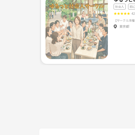
社会人
初
忙しい毎日に、ほんのちょっとの“余白”を一緒に楽
★
★
★
★
★
4
東京都
あなたの「ちょっと参加してみようかな」が、新し
「無理せず・気軽に・ちょっと楽しく」をテーマに
こんな方におすすめです ↓↓↓
・同世代で気軽に話せる友達がほしい
・仕事以外のつながりや朝の充実感がほしい
・落ち着いた雰囲気でゆるく交流したい
・カフェ巡りや朝の時間を有効活用するのが好き
初参加・おひとりさま大歓迎です！
「ひとりで参加ってちょっと不安…」という方でも
気さくで優しいメンバーが集まる、安心できる場所に