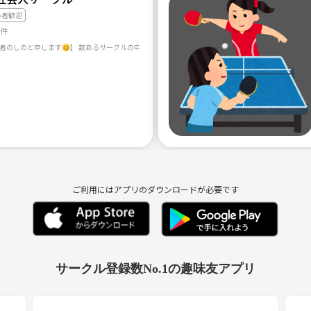
心者歓迎
しみませんか？
2件
いつながりのきっかけになるかも♪
したサークルです。
ご利用にはアプリのダウンロードが必要です
大丈夫！
サークル登録数No.1の趣味友アプリ
していきます☺️