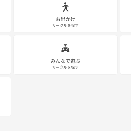
ましょう♪
お出かけ
サークルを探す
協力ください。
為は禁止です。発覚した場合は即退会となります。
みんなで遊ぶ
交流の中で仲良くなるのはOKです）
サークルを探す
マウント等）があった場合、運営側で対応いたします。
ださい。やむを得ない場合は必ずご連絡をお願いします。
交流が難しい場合があります。
で、各自でのご負担をお願いいたします。