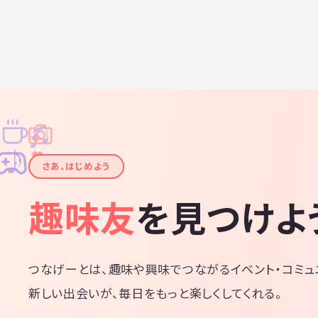
当日の状況により、お店の変更や一部商品の売り切
♫
✧
✦
✦
♪
✧
さあ、はじめよう
趣味友
を見つけよ
つなげーとは、趣味や興味でつながるイベント・コミュ
新しい出会いが、毎日をもっと楽しくしてくれる。