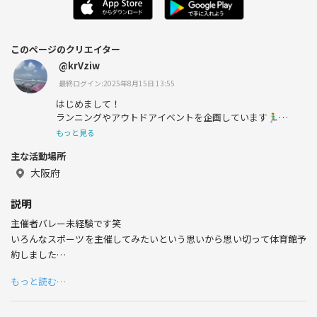
このページのクリエイター
@krVziw
最終ログイン:2025年8月15日 13:55
はじめまして！
ランニングやアウトドアイベントを企画しています🏃‍♂️🔥
もっと見る
・朝活ランニング（ゆる〜く会話しながら走ります）
主な活動場所
・浜辺や公園でのBBQ🥩
・自然の中でのテントサウナ🧖‍♂️
大阪府
など、楽しく健康的な時間を一緒に過ごせるイベントを開
催中！
説明
主催者バレー未経験です笑
運動好きな方も、アウトドア初心者の方も大歓迎✨
参加者同士が仲良くなれるよう、アットホームな雰囲気を
いろんなスポーツを主催してみたいという思いから思い切って体育館予
大事にしています。
約しました
あとは人数集めるのみです！！
「ちょっと気になるな…」と思ったら、まずは気軽にご参
もっと読む…
加ください😊
楽しい時間と新しいつながりを作りましょう！