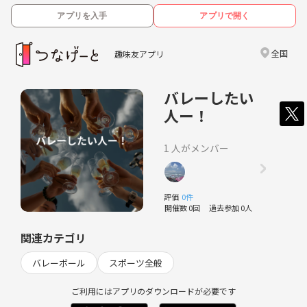
アプリを入手
アプリで開く
全国
趣味友アプリ
バレーしたい
人ー！
1 人がメンバー
評価
0件
開催数 0回
過去参加 0人
関連カテゴリ
バレーボール
スポーツ全般
ご利用にはアプリのダウンロードが必要です