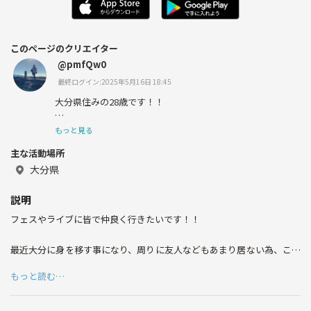
このページのクリエイター
@pmfQw0
最終ログイン:2025年5月16日 18:45
大分県住みの28歳です！！
今のところ趣味は無いのですが、ゴルフ、ライブ、フェス
もっと見る
などを趣味としてやっていければと思ってます！
主な活動場所
大分県
よろしくお願いします！
説明
フェスやライブに皆で仲良く行きたいです！！
最近大分に身を移す事になり、周りに友人などもあまり居ない為、これ
を機にこのサークルを作る事にしました！！
もっと読む…
自分自身あまりフェスやライブの参加経験は無いのですが、雰囲気も好
きで行ってみたい気持ちはめちゃあるので是非皆で仲良くなって楽しみ