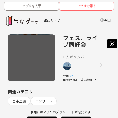
アプリを入手
アプリで開く
全国
趣味友アプリ
フェス、ライ
ブ同好会
1 人がメンバー
評価
0件
開催数 0回
過去参加 0人
関連カテゴリ
音楽全般
コンサート
ご利用にはアプリのダウンロードが必要です