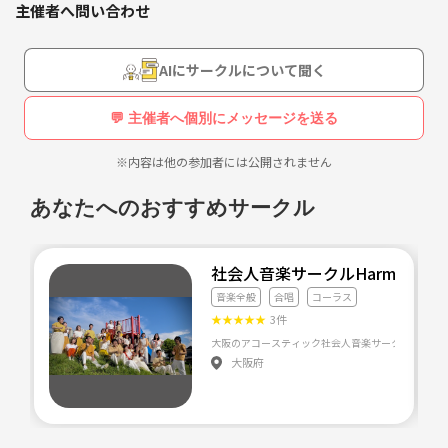
主催者へ問い合わせ
ませんか？！？
年齢は20〜35歳くらいまでを募集しています！
AIにサークルについて聞く
アーティスト、ジャンルなどは不問です！
色んなアーティスト、ジャンルのフェスやライブに行ってみたいで
💬 主催者へ個別にメッセージを送る
す！！！
皆で盛り上がりましょ！！
※内容は他の参加者には公開されません
気軽にお声掛け下さい！！
よろしくお願いします！
あなたへのおすすめサークル
社会人音楽サークルHarmonity
音楽全般
合唱
コーラス
★
★
★
★
★
3件
大阪府