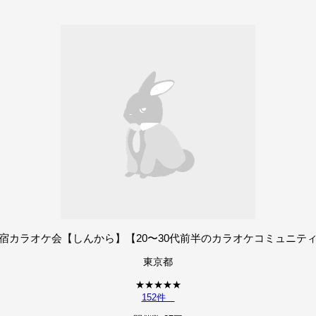
宿カラオケ会【しんから】【20〜30代前半のカラオケコミュニテ
東京都
★
★
★
★
★
152件