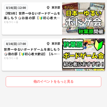
東京都
8/16(日) 12:00
【残5枠】世界一ゆるいボードゲームを
楽しもう🎲お昼の部【🔰初心者大歓
迎】【ルール説明あり⭐️】【友達作
ともつくーる
り！】
東京都
8/16(日) 17:00
世界一ゆるいボードゲームを楽しもう
🎲夜の部【🔰初心者大歓迎】【ルール
説明あり⭐️】【友達作り！】
ともつくーる
他のイベントをもっと見る