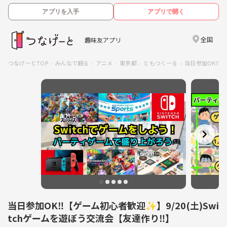
アプリを入手
アプリで開く
全国
趣味友アプリ
つなげーとTOP
みんなで観る
アニメ
東京都
ともつくーる
当日参加OK‼️
当日参加OK‼️【ゲーム初心者歓迎✨️】9/20(土)Swi
tchゲームを遊ぼう交流会【友達作り‼️】