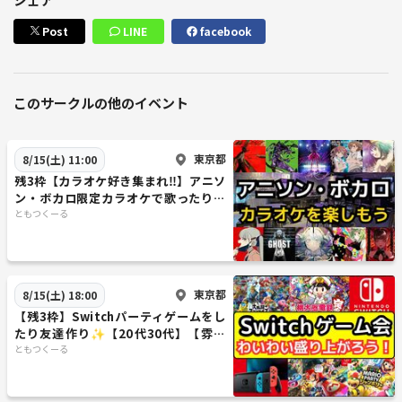
Post
LINE
facebook
このサークルの他のイベント
東京都
8/15(土) 11:00
残3枠【カラオケ好き集まれ‼️】アニソ
ン・ボカロ限定カラオケで歌ったり友
達作り✨【20代30代】【新規大歓迎
ともつくーる
🎤】
東京都
8/15(土) 18:00
【残3枠】Switchパーティゲームをし
たり友達作り✨️【20代30代】【雰囲
気重視‼️】
ともつくーる