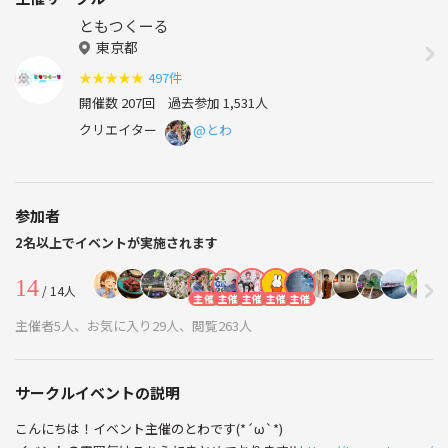
ともつくーる
東京都
★
★
★
★
★
497件
開催数 207回
過去参加 1,531人
クリエイター
@とわ
参加者
2名以上でイベントが実施されます
14
/ 14人
主催
主催
主催
主催
主催
主催者5人、お気に入り29人、閲覧263人
サークルイベントの説明
こんにちは！イベント主催のとわです(*´ω`*)