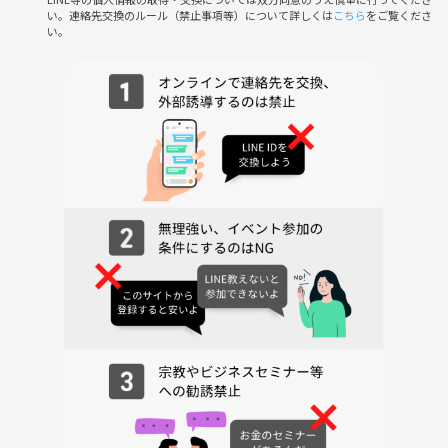
集合場所:現地集合
い。連絡先交換のルール（禁止事項等）について詳しくは
こちら
をご覧くださ
住所:東京都新宿区百人町1-12-1
い。
人数:14名限定
集合時間：11:55
開始時間：12:00
終了時間：15:00
◯手ぶらで参加
◯ネームプレートで名前が分からなくても交流できる
※自分のコントローラーを持ってきても大丈夫です(*´ω`*)
【参加費】
つなげーと参加チケット（つなげーと側に支払う金額）＋1次会男女共
通3000円〜3500円（お食事•飲み物）
※現地支払いになります。
※飲み物・食べ物・お菓子はこちらで準備しています。各自で持ってき
ても大丈夫です🙆
【プレイするゲームはこちら‼️】