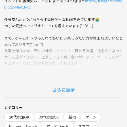
イベントの雰囲気はこちらにまとめております‼️
https://tunagate.com/
blogs/NaK1lo6x
任天堂Switch2が当たらず毎日ゲーム動画をみています😭
悔しい気持ちでマリオカート8を遊んでいます(*´∀｀)
さて、ゲーム好きやみんなでわいわい楽しみたい方が集まればいいなと
思っております(*´ω`*)
友達を作りたい、新しい仲間、イベントに行ける友達、社会人になって
から友達ができない、上京してきて知り合いがいない、ゲームしながら
も友達を作りたい方是非お待ちしております✨️
ゲームが苦手・やったことないけどパーティゲームをやってみたい方も
楽しめる様に僕が操作ややり方のサポートをさせて頂きます(*^^*)
さらに表示
僕はゲームが大好きです(*´ω`*)
プロフィールに詳しく書いていますのでご確認頂けると嬉しいです🐨
カテゴリー
初参加の方も僕がお声がけしまうのでご安心ください～✨️
20代参加OK
30代参加OK
新宿
ゲーム
平均的に皆様20代～30代の方がいらっしゃいます(*´ω`*)
Nintendo Switch
マリオカート
スマブラ