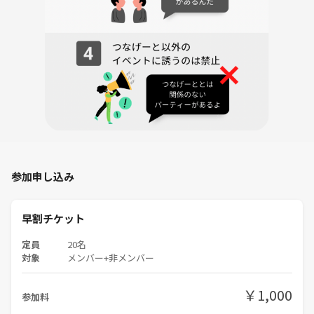
・スマブラ
・マリオカート
・Switchスポーツ
【まとめ】
①初参加の方や上京、社会人になって友達、知り合いがいない方、積極
的にサポートします(*^^*)
②基本的にはゲームを楽しむ回ですので、セクハラやしつこく連絡先を
聞く行為はお辞めください。
③マルチや宗教の勧誘や行為が発見次第注意していきます。後日発覚し
参加申し込み
た場合は今後のご参加は遠慮お願いします。
④何度もいいますが、オフ会やイベントが怖いと思う方も安心してくだ
早割チケット
さい(｡>﹏<｡)
定員
20名
対象
メンバー+非メンバー
最終的な開催情報はイベント参加者にメッセージさせて頂きます✨️
※気になることがありましたらお気軽に聞いて下さい(*´ω`*)
￥1,000
参加料