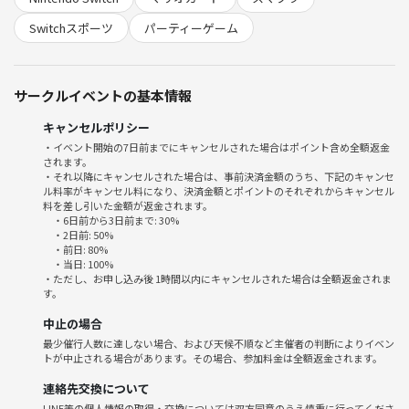
※参加される方にはネームプレートをお渡しします(｡>﹏<｡)名前分から
Switchスポーツ
パーティーゲーム
なくても大丈夫✌️
【🎮️Switchゲーム交流会の特徴】
サークルイベントの基本情報
🟨ゲームが上手い・下手ではなく楽しめる方
🟨初参加の方は僕の方からお声がけしますのでご安心ください。
キャンセルポリシー
🟨会話が苦手な方でも大丈夫です。僕からお声がけします。
・イベント開始の7日前までにキャンセルされた場合はポイント含め全額返金
🟨知らない人が怖い。行ったけど話せず楽しめなかった方を解消しま
されます。
す。皆さん大人ですので優しいです。
・それ以降にキャンセルされた場合は、事前決済金額のうち、下記のキャンセ
ル料率がキャンセル料になり、決済金額とポイントのそれぞれからキャンセル
🟨年齢は20代～30代が平均です。
料を差し引いた金額が返金されます。
🟨ゲームを全然プレイしたこと無い方でも全然OKです。
・6日前から3日前まで: 30%
🟨土日遊んだりできる友達が欲しい。
・2日前: 50%
・前日: 80%
・当日: 100%
気になる事や質問がありましたらお気軽にメッセージ送ってください(*
・ただし、お申し込み後 1時間以内にキャンセルされた場合は全額返金されま
す。
^^*)
中止の場合
◆◆イベント概要です◆◆
最少催行人数に達しない場合、および天候不順など主催者の判断によりイベン
トが中止される場合があります。その場合、参加料金は全額返金されます。
日付:9月20日(土)
連絡先交換について
会場:「新宿」のスクリーンのある会場（画像あり）
LINE等の個人情報の取得・交換については双方同意のうえ慎重に行ってくださ