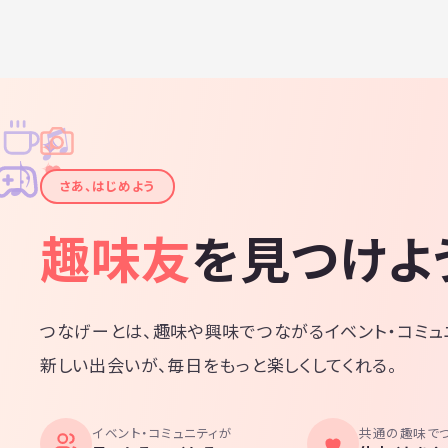
♫
✧
✦
✦
♪
✧
さあ、はじめよう
趣味友
を見つけよ
つなげーとは、趣味や興味でつながるイベント・コミュ
新しい出会いが、毎日をもっと楽しくしてくれる。
イベント・コミュニティが
共通の趣味で