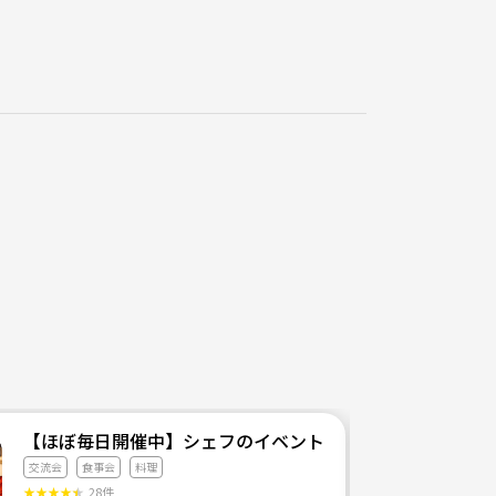
【ほぼ毎日開催中】シェフのイベントサークル
交流会
食事会
料理
★
★
★
★
★
28件