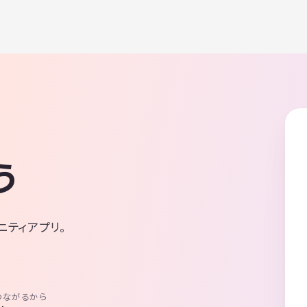
う
ニティアプリ。
つながるから