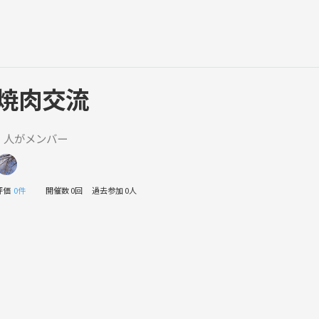
焼肉交流
1 人がメンバー
評価
0件
開催数 0回
過去参加 0人