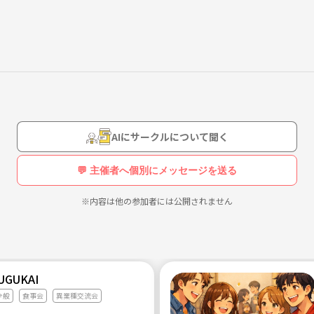
AIにサークルについて聞く
💬 主催者へ個別にメッセージを送る
※内容は他の参加者には公開されません
UGUKAI
全般
食事会
異業種交流会