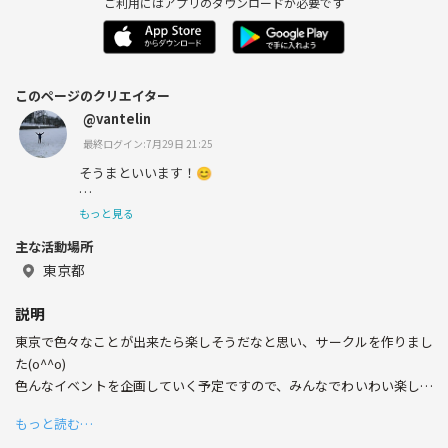
ご利用にはアプリのダウンロードが必要です
このページのクリエイター
@vantelin
最終ログイン:7月29日 21:25
そうまといいます！😊
野球、お笑い、ラーメンが大好きです！
もっと見る
主な活動場所
色んな人と交流出来ればと思っています😆
東京都
よろしくお願いします！
説明
東京で色々なことが出来たら楽しそうだなと思い、サークルを作りまし
た(o^^o)
色んなイベントを企画していく予定ですので、みんなでわいわい楽しん
でいきましょう！
もっと読む…