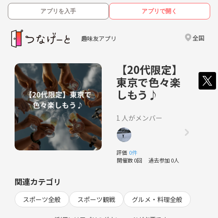
アプリを入手
アプリで開く
全国
趣味友アプリ
【20代限定】
東京で色々楽
しもう♪
1 人がメンバー
評価
0件
開催数 0回
過去参加 0人
関連カテゴリ
スポーツ全般
スポーツ観戦
グルメ・料理全般