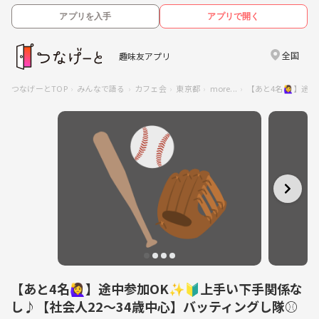
アプリを入手
アプリで開く
全国
趣味友アプリ
つなげーとTOP
みんなで語る
カフェ会
東京都
more...
【あと4名🙋‍♀️
【あと4名🙋‍♀️】途中参加OK✨️🔰上手い下手関係な
し♪【社会人22～34歳中心】バッティングし隊⚾️