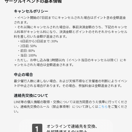
サークルイベントの基本情報
ご了承くださいm(_ _)m
19:00(現地集合)
キャンセルポリシー
軽く挨拶
・イベント開始の7日前までにキャンセルされた場合はポイント含め全額返金
バッティングをする⚾️
されます。
20:30(終了時間前後する可能性あります🙇‍♀️)
・それ以降にキャンセルされた場合は、事前決済金額のうち、下記のキャンセ
ル料率がキャンセル料になり、決済金額とポイントのそれぞれからキャンセル
バッティング終了
料を差し引いた金額が返金されます。
・6日前から3日前まで: 30%
(バッティング終了後、
・2日前: 50%
・前日: 80%
希望者のみで
・当日: 100%
ラーメン食べに行きます🙋‍♀️🍜)
・ただし、お申し込み後 1時間以内（イベント当日のキャンセルは除く）にキ
ャンセルされた場合は全額返金されます。
◉参加費
中止の場合
別途プレイ代
最少催行人数に達しない場合、および天候不順など主催者の判断によりイベン
トが中止される場合があります。その場合、参加料金は全額返金されます。
みんなが楽しい！また参加したいを
連絡先交換について
みんなとつくっていきたいです😽！
LINE等の個人情報の取得・交換については双方同意のうえ慎重に行ってくださ
ぜひ、参加お待ちしてます🙌
い。連絡先交換のルール（禁止事項等）について詳しくは
こちら
をご覧くださ
い。
【参加にあたってのお願い⚠️】
以下の行為は禁止です。
・ネットワークビジネス