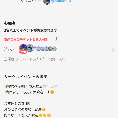
クリエイター
@mahochi15
参加者
2名以上でイベントが実施されます
友達の分のチケットも購入可能！！
2
/ 5人
主催
主催者1人、お気に入り6人、閲覧204人
サークルイベントの説明
🔰初めて参加の方大歓迎🕊 ͗ ͗𓂃🤍
2度目ましても更に大歓迎です😚！
お友達との参加や
おひとり様の参加大歓迎🌼
打てない人も大大歓迎👏👏👏