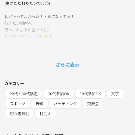
(主はただ打ちたいだけ⚾️)
私が行ってよかった！・気になってる！
行きたい場所へ
行ってみようの会です⚾️︎ ̖́-
ぜひお付き合い下さい😌！
◉日時
◎ 5/22 (金) 19:00～20:30
📍
https://maps.app.goo.gl/wopkLSz9SKsXgmaq9?g_st=ic
さらに表示
◎東京ドーム付近のバッティングセンター
(当日、待ち合わせ場所のご案内します)
▼アクセス
カテゴリー
JR「水道橋駅」西口
20代・30代限定
20代参加OK
30代参加OK
文京
都営地下鉄三田線「水道橋駅」A2出口
東京メトロ丸ノ内線・南北線「後楽園駅」2番出口
スポーツ
野球
バッティング
交流会
都営地下鉄大江戸線「春日駅」6番出口
初心者歓迎
社会人
◉流れ
※混雑して並ぶ可能性があります！