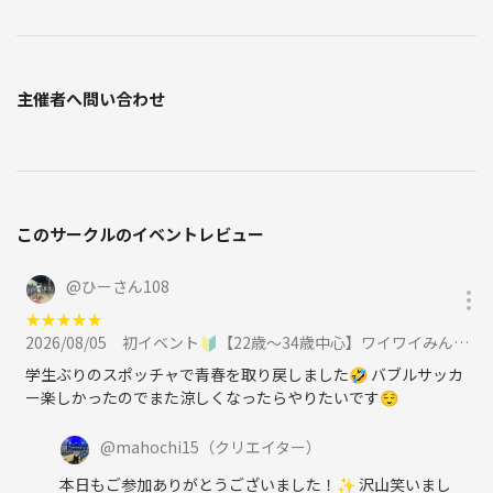
主催者へ問い合わせ
このサークルのイベントレビュー
@
ひーさん108
★
★
★
★
★
2026/08/05
初イベント🔰【22歳～34歳中心】ワイワイみんなでラウンドワンでスポッチャやり隊⚾️に参加
学生ぶりのスポッチャで青春を取り戻しました🤣 バブルサッカ
ー楽しかったのでまた涼しくなったらやりたいです😌
@
mahochi15
（クリエイター）
本日もご参加ありがとうございました！✨️ 沢山笑いまし