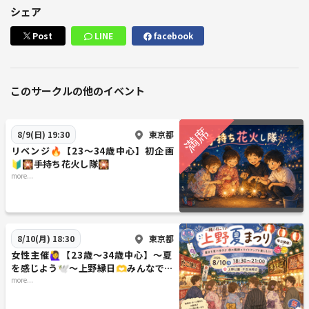
シェア
Post
LINE
facebook
このサークルの他のイベント
東京都
8/9(日) 19:30
リベンジ🔥【23～34歳中心】初企画
🔰🎇手持ち花火し隊🎇
more...
東京都
8/10(月) 18:30
女性主催🙋‍♀️【23歳～34歳中心】～夏
を感じよう🕊️～上野縁日🫶みんなで夏
祭りにいき隊🏮🍧🫶
more...