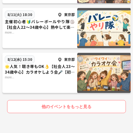
東京都
8/11(火) 18:30
主催初心者🔰バレーボールやり隊🏐
【社会人22～34歳中心】熱中して楽し
もう♪
more...
東京都
8/12(水) 15:30
🌟人気！聴き専もOK👌【社会人23～
34歳中心】カラオケしよう会🎤【初め
まして大歓迎🔰】
more...
他のイベントをもっと見る