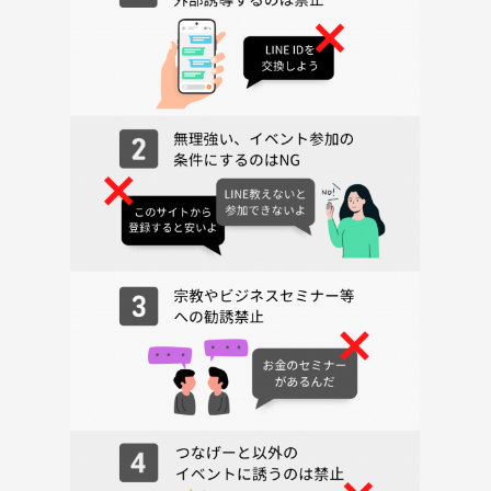
・宗教
・不動産
・金融系
・他サークル
・その他ビジネスの勧誘
・強引な連絡先交換
該当行為があった場合は、
途中退場・コミュニティ退会とさせていただきます🙇‍♀️
また、枠に限りがあり、
参加したい方が参加できるようにしたい為
連絡無しでの不参加はお控え下さい(>_<)！
安心して楽しめる場づくりにご協力お願いします☺️！