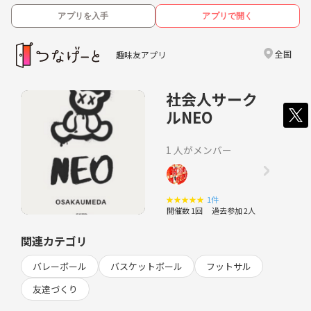
アプリを入手
アプリで開く
全国
趣味友アプリ
社会人サーク
ルNEO
1 人がメンバー
★
★
★
★
★
1件
開催数 1回
過去参加 2人
関連カテゴリ
バレーボール
バスケットボール
フットサル
友達づくり