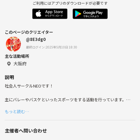
ご利用にはアプリのダウンロードが必要です
このページのクリエイター
@8E3dg0
最終ログイン:2025年5月10日 18:30
主な活動場所
大阪府
説明
社会人サークルNEOです！
主にバレーやバスケといったスポーツをする活動を行っています。
活動頻度としては月1で茨木市や大阪市の体育館を使って行うことが多
もっと読む…
いです。
年齢層も幅広く男女問わず参加して頂きたいです。
主催者へ問い合わせ
二次会で飲み会なども行っています。