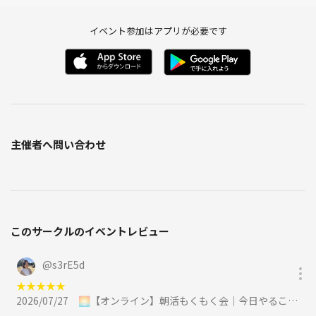
・仕事終わりの時間を有効活用したい方
イベント参加はアプリが必要です
・勉強や開発を習慣化したい方
・集中できる環境が欲しい方
・副業や個人開発を進めたい方
・新しい知見や仲間とのつながりを得たい方
皆さまのご参加をお待ちしております！
主催者へ問い合わせ
このサークルのイベントレビュー
@
s3rE5d
★
★
★
★
★
2026/07/27
🌅【オンライン】朝活もくもく会｜今日やることを宣言して集中する90分に参加