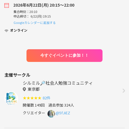
2026年6月22日(月) 20:15〜22:00
集合時刻：20:10
申込締切： 6/22(月) 19:15
Googleカレンダーに追加する
オンライン
今すぐイベントに参加！！
主催サークル
シルミル🔎社会人勉強コミュニティ
東京都
★
★
★
★
★
82件
開催数 149回
過去参加 324人
クリエイター
@5fJiEZ