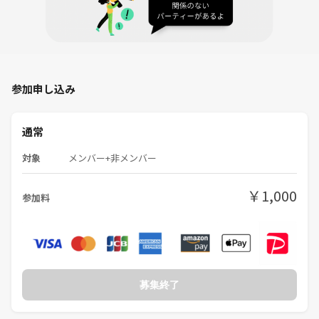
⚠️ 禁止事項
━━━━━━━━━━━━━━
参加者の皆さまが安心して交流できる場づくりのため、以下の行為は禁
止とさせていただきます。
参加申し込み
・ネットワークビジネス（MLM）、マルチ商法、宗教活動、保険営業等
の勧誘行為
通常
・ご自身が主催するイベントやサービスへの過度な勧誘
・他の参加者への迷惑行為、ハラスメント行為
対象
メンバー+非メンバー
・イベントの運営や信用を損なう行為
￥1,000
参加料
上記に該当すると判断した場合は、運営の判断で退出をお願いする場合
があります。
なお、その際の返金はいたしかねますのでご了承ください。
━━━━━━━━━━━━━━
募集終了
🌟 こんな方におすすめ
━━━━━━━━━━━━━━