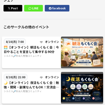
Post
LINE
facebook
このサークルの他のイベント
オンライン
8/10(月) 7:00
🌅【オンライン】朝活もくもく会｜今
日やることを宣言して集中する90分
シルミル🔎社会人勉強コミュニティ
オンライン
8/10(月) 21:00
🌙【オンライン】夜活もくもく会｜勉
強・開発・副業なんでもOK！交流会あ
り
シルミル🔎社会人勉強コミュニティ