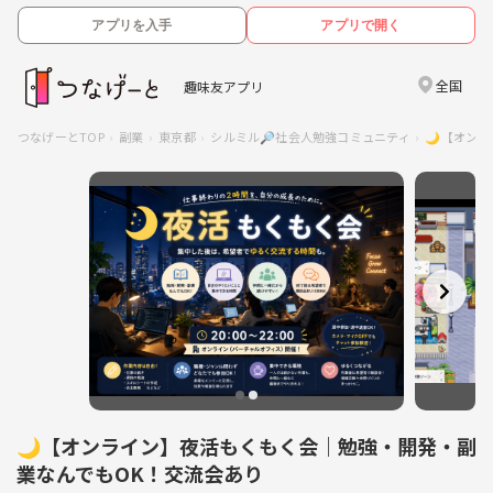
アプリを入手
アプリで開く
全国
趣味友アプリ
つなげーとTOP
副業
東京都
シルミル🔎社会人勉強コミュニティ
🌙【オン
🌙【オンライン】夜活もくもく会｜勉強・開発・副
業なんでもOK！交流会あり