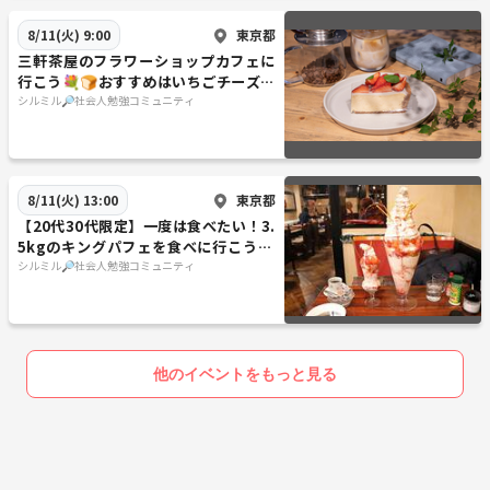
東京都
8/11(火) 9:00
三軒茶屋のフラワーショップカフェに
行こう💐🍞おすすめはいちごチーズケ
ーキです🍓
シルミル🔎社会人勉強コミュニティ
東京都
8/11(火) 13:00
【20代30代限定】一度は食べたい！3.
5kgのキングパフェを食べに行こう🍓
🍨
シルミル🔎社会人勉強コミュニティ
他のイベントをもっと見る