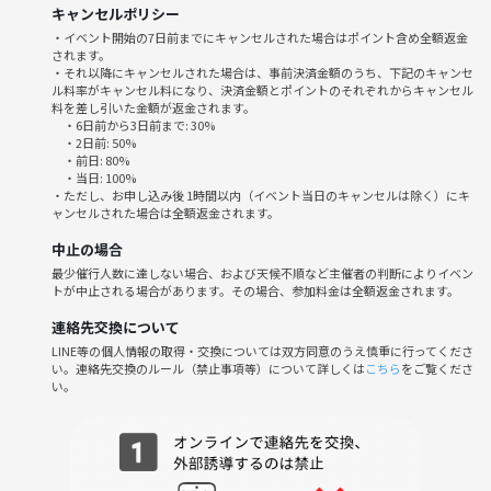
✅ AI活用の学習
キャンセルポリシー
・イベント開始の7日前までにキャンセルされた場合はポイント含め全額返金
されます。
など、職種やジャンルを問わずご参加いただけます。
・それ以降にキャンセルされた場合は、事前決済金額のうち、下記のキャンセ
ル料率がキャンセル料になり、決済金額とポイントのそれぞれからキャンセル
━━━━━━━━━━━━━━
料を差し引いた金額が返金されます。
・6日前から3日前まで: 30%
🏢 開催場所
・2日前: 50%
━━━━━━━━━━━━━━
・前日: 80%
・当日: 100%
・ただし、お申し込み後 1時間以内（イベント当日のキャンセルは除く）にキ
オンライン
ャンセルされた場合は全額返金されます。
中止の場合
※お申し込み後、参加用URLをご案内いたします。
最少催行人数に達しない場合、および天候不順など主催者の判断によりイベン
トが中止される場合があります。その場合、参加料金は全額返金されます。
━━━━━━━━━━━━━━
📅 当日のスケジュール
連絡先交換について
━━━━━━━━━━━━━━
LINE等の個人情報の取得・交換については双方同意のうえ慎重に行ってくださ
い。連絡先交換のルール（禁止事項等）について詳しくは
こちら
をご覧くださ
い。
19:55 入室開始
20:00 自己紹介・本日の作業内容共有