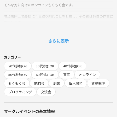
そんな方に向けたオンラインもくもく会です。
参加者同士で最初に今日取り組むことを共有し、その後は各自の作業に
集中します。
作業後には希望者限定で雑談タイムも実施しています。
さらに表示
情報交換をしたり、参加者同士で交流したり、新しい知見や刺激を得る
場としてご活用ください。
カテゴリー
━━━━━━━━━━━━━━
20代参加OK
30代参加OK
40代参加OK
💻 作業内容は自由です！
━━━━━━━━━━━━━━
50代参加OK
60代参加OK
東京
オンライン
もくもく会
勉強会
副業
個人開発
資格取得
✅ 仕事の続き
✅ 資格の勉強
プログラミング
交流会
✅ 自主学習
✅ スキルシートの作成
✅ 個人開発
サークルイベントの基本情報
✅ ブログ執筆