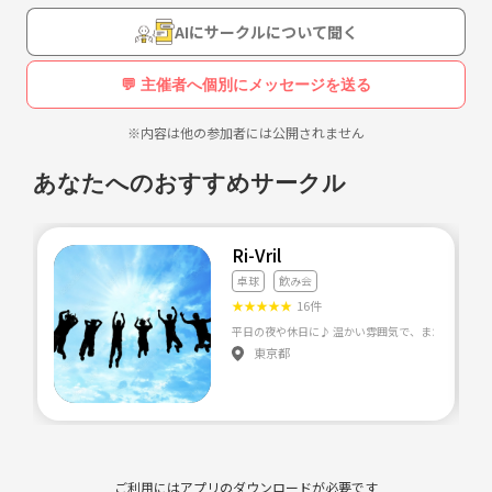
AIにサークルについて聞く
💬 主催者へ個別にメッセージを送る
※内容は他の参加者には公開されません
あなたへのおすすめサークル
Ri-Vril
卓球
飲み会
★
★
★
★
★
16件
平日の夜や休日に♪ 温かい雰囲気で、また一緒に活気を
東京都
ご利用にはアプリのダウンロードが必要です