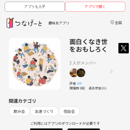
アプリを入手
アプリで開く
全国
趣味友アプリ
面白くなき世
をおもしろく
2 人がメンバー
評価
0件
開催数 0回
過去参加 0人
関連カテゴリ
飲み会
友達づくり
怪談会
ご利用にはアプリのダウンロードが必要です