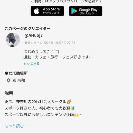
ご利用にはアプリのダウンロードが必要です
このページのクリエイター
@AHuoj7
最終ログイン:2025年12月14日 22:26
はじめまして(*´˘`*)
運動・カフェ・旅行・フェス好きです
大人になっても楽しく遊ぶがモットー♬
もっと見る
一緒に楽しめる友達増やしていきたいので
主な活動場所
よろしくお願いします！
東京都
バスケは学生の頃してたので球技は得意な
方ですが色んな事をやってみたい♡
説明
最近は、料理やアニメ映画、自転車で散歩にハマってま
東京、神奈川の20代社会人サークル🌈
す！アニメはヒロアカに感動🥹
スポーツ好きな人、初心者でも大歓迎🔰
スポーツ以外にも楽しいコンテンツ企画🙌
もっと読む…
上京して社会人になり、学生時代の楽しさが減ったため、日本一明るく