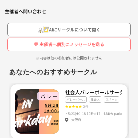
楽しいコミュニティを作りたくて始めました💃
主催者へ問い合わせ
バレーボールはみんなで声を掛け合い一つのボールを繋ぐ、青春が詰ま
ったスポーツです！！私はハイキュー‼︎から入りました😊🏐
AIにサークルについて聞く
最近は女子の参加も増えてます✨
基本は1人で参加する人が多いです！
💬 主催者へ個別にメッセージを送る
ほとんどが未経験者、ブランクあり、ハイキュー‼︎で興味持った人が多
いなど、フランクに開催しているので気軽にご参加ください♪
※内容は他の参加者には公開されません
参加希望の方はお気軽にメッセージください😉
あなたへのおすすめサークル
【開催スケジュール】
2/24(月祝)13:00-15:00🏐二子玉川
メンズ¥1200、ガール¥1000👆
社会人バレーボールサークル
更衣室あります！
バレーボール
社会人
スポーツ
★
★
★
★
★
2件
見学希望の方もぜひ来てください！
見学の場合は参加費はいただいておりません^ ^
大阪府
#社会人サークル
#サークル