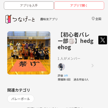
アプリを入手
アプリで開く
全国
趣味友アプリ
【初心者バレ
ー部🏐】hedg
ehog
1 人がメンバー
評価
0件
開催数 0回
過去参加 0人
関連カテゴリ
バレーボール