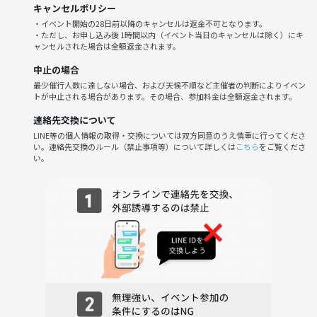
キャンセルポリシー
🍰とろーりティラミスケーキ
・イベント開始の28日前以降のキャンセルは返金不可となります。
🌶ピリ辛塩焼きそば
・ただし、お申し込み後 1時間以内（イベント当日のキャンセルは除く）にキ
などなど
ャンセルされた場合は全額返金されます。
マダミスのつまみにどうぞ🤤
中止の場合
---------------------
最少催行人数に達しない場合、および天候不順など主催者の判断によりイベン
------------------------------------------
トが中止される場合があります。その場合、参加料金は全額返金されます。
連絡先交換について
⭐夜の部はみんなで全力で声出して！笑って！楽しみましょう⭐
LINE等の個人情報の取得・交換については双方同意のうえ慎重に行ってくださ
い。連絡先交換のルール（禁止事項等）について詳しくは
こちら
をご覧くださ
🙅‍♀️参加制限
い。
❌マダミス経験数10回以上の人参加NG
※遊べる作品がない可能性があるため
■日時：⏰
2025年10月18日（土曜日）
16時00分～20時00分
開場時間：
16:00にお越しください
16:15までには完全集合でお願いします