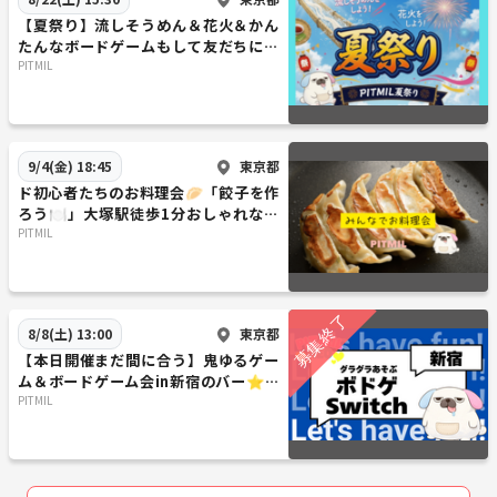
--------------------------------
【夏祭り】流しそうめん＆花火＆かん
👍ウェンディ、大人になって
たんなボードゲームもして友だちにな
「残念ですが、私が殺されてしまいました。その犯人が皆さんの中にい
ろう
PITMIL
ることは間違いありません」
プレイ人数 : 4-5人
プレイ時間 : 120分
ランク：Bランク
東京都
9/4(金) 18:45
--------------------------------
ド初心者たちのお料理会🥟「餃子を作
👍オンエアが終わるまでに
ろう🍽️」大塚駅徒歩1分おしゃれなお
「実際にラジオ番組を進行させながら、その裏にある秘密を解き明か
部屋『初参加大歓迎』
PITMIL
せ！」
プレイ人数 : 2人
プレイ時間 : 60分
ランク：Cランク
東京都
8/8(土) 13:00
--------------------------------
【本日開催まだ間に合う】鬼ゆるゲー
👍 因習村の極光
ム＆ボードゲーム会in新宿のバー⭐友
「ドキュメンタリー映画の取材中、残虐な事件に遭遇した…」
だち作りのゆったり集まり
PITMIL
プレイ人数 : 6人
プレイ時間 : 150分
ランク：Aランク
--------------------------------