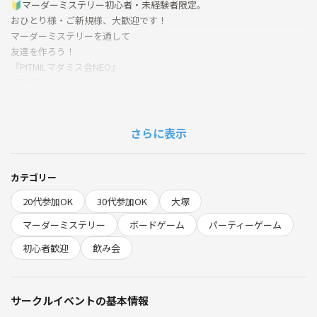
🔰マーダーミステリー初心者・未経験者限定。
おひとり様・ご新規様、大歓迎です！
マーダーミステリーを通して
友達を作ろう！
『PITMILマダミス会NEO』
~夜の部～
✅初心者・未経験限定
✅友だちができる
50作品以上から選んで遊べる
さらに表示
好きな作品遊び放題！
------------------------------------------
カテゴリー
---------------------
20代参加OK
30代参加OK
大塚
🍽PITMIL NEOは軽食付き🍽
なにが出るかは当日のお楽しみ！
マーダーミステリー
ボードゲーム
パーティーゲーム
↓これまでの例↓
初心者歓迎
飲み会
🍟揚げたてフライドポテト
🐙絶品たこ焼き
🍛大盛りカレーライス
サークルイベントの基本情報
🐔スパイシーから揚げ
🥢博多のお祭りはし巻き