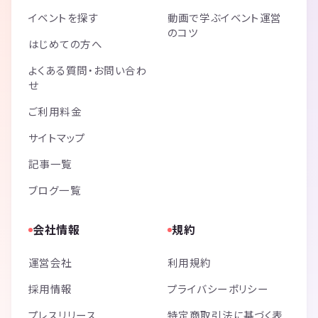
👍ミッシングファイター
イベントを探す
動画で学ぶイベント運営
「消えた戦闘機の行方は…（第2回新作マーダーミステリー大賞 奨励
のコツ
はじめての方へ
賞受賞作品）」
プレイ人数 : 4人
よくある質問・お問い合わ
プレイ時間 : 90分
せ
ランク：Bランク
--------------------------------
ご利用料金
👍想いは満天の星に
サイトマップ
「世界初の宇宙大学“コズミックガーデン”で起こるSFマーダーミステリ
ー」
記事一覧
プレイ人数 : 6-7人
プレイ時間 : 180分
ブログ一覧
ランク：Aランク
--------------------------------
会社情報
規約
👍アリスと謎とくらやみの物語
「ある夜、アリスが目を覚ますと、そこはくらやみの国でした」
運営会社
利用規約
プレイ人数 : 1-6人
プレイ時間 : 180分
採用情報
プライバシーポリシー
ランク：Bランク
--------------------------------
プレスリリース
特定商取引法に基づく表