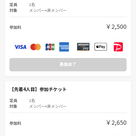
定員
1名
対象
メンバー+非メンバー
❓よくある質問🙋
❶お酒飲まなくても大丈夫？
￥2,500
参加料
→はい、飲む人は3割くらいです
❷マダミス初心者だけど大丈夫？
→はい、逆に初心者じゃないとPITMILの雰囲気にマッチしないと思いま
す
❸女性1人で大丈夫？
→はい、ほとんどは女性1人参加者です
募集終了
❹身バレの心配ありませんか？
→身バレは絶対しません、写真撮影NG &偽名や源氏名もOKです
❺自己紹介タイムとかありますか？
→はい、せっかくなので出身と趣味は共有して話の話題にしてもらいた
【先着4人目】参加チケット
いと思っています
定員
1名
❻人見知りでも大丈夫ですか？
対象
メンバー+非メンバー
→はい、マーダーミステリーやボードゲームは人見知りでも遊べる最強
のゲームです、特にPITMILは人とお話しするタイプのゲームを中心に扱
￥2,650
っています
参加料
❼新規とリピーターの比率は？
→新規:リピーター=7:3ぐらいです