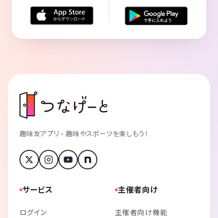
プレイ時間 : 180分
ランク：Aランク
--------------------------------
👍故郷が沈むまでに
「まもなくこの村はダムに沈む、その前に…」
プレイ人数 : 2人
プレイ時間 : 60分
ランク：Cランク
--------------------------------
👍確定未来のフラクタル
「山奥の豪邸で起きた殺人事件。容疑者は3人だけ。」
プレイ人数 : 3人
プレイ時間 : 60分
趣味友アプリ - 趣味やスポーツを楽しもう！
ランク：Cランク
--------------------------------
👍罪と罰の図書館
「"読むと死ぬ奇書"をめぐる争い」
プレイ人数 : 5-6人
サービス
主催者向け
プレイ時間 : 150分
ランク：Aランク
ログイン
主催者向け機能
--------------------------------