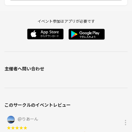
わたしがなにを言いたいかというと、
「PITMILなら立場を忘れて友だちができる」
イベント参加はアプリが必要です
ってことです。
PITMILには仕事や身分を忘れて遊びたい人たちがたくさん来てくれま
す。
ちょっと自慢ですが、上場企業の経営者やスポーツ選手、漫画家、モデ
ルさんも、気兼ねなく遊びに来てくれています。
主催者へ問い合わせ
ゼロから人間関係をやり直したい人
今の自分に居場所がない人
友だちの作り方忘れた人
PITMILならゲームを通じて
最高の仲間出来ます！
このサークルのイベントレビュー
お会いできることを楽しみにしています！
🖋️ 🖋️ 🖋️ 🖋️ 🖋️ 🖋️ 🖋️ 🖋️
@
りあーん
★
★
★
★
★
⁉️はじめての参加でも安心ポイント😮‍💨