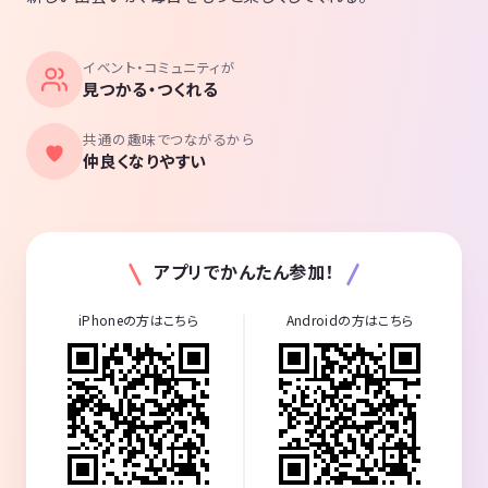
プレイ人数 : 3人
プレイ時間 : 90分
ランク：Bランク
イベント・コミュニティが
--------------------------------
見つかる・つくれる
👍 紫乃淵リライト
「山奥のキャンプ場で管理人が死んだ。ん？…え？これって…」
共通の趣味でつながるから
プレイ人数 : 2人
仲良くなりやすい
プレイ時間 : 60分
ランク：Bランク
--------------------------------
👍 週末の殺人鬼
アプリでかんたん参加！
「5人のキャラクターを2人実施。7年前の事故と殺人鬼の謎を解明せ
よ！」
iPhoneの方はこちら
Androidの方はこちら
プレイ人数 : 2人
プレイ時間 : 90分
ランク：Bランク
--------------------------------
👍焚家
「幽霊屋敷の謎に迫る本格派ホラーミステリー」
プレイ人数 : 5-6人