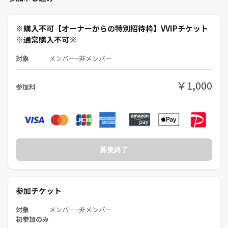
JR山手線 巣鴨駅 徒歩15分
東京さくらトラム（都電荒川線） 都電雑司ヶ谷駅 徒歩18分
※購入不可【オーナーからの特別招待枠】VVIPチケット
■遊ぶゲームについて：
※通常購入不可※
来てくれた人同士でマッチングして遊びます！
対象
メンバー+非メンバー
⚠️PITMILから大切なお願い⚠️
【来場者同士のミスマッチやギャップがないようにお伝えします】
￥1,000
参加料
私たちのボドゲ・マダミス会は普通と雰囲気が全然違います。ですか
ら、大半の方は最初はビックリします。(特に夜の開催)
でも、結局最後にはほとんどの人が二次会に来てくれるくらい仲良くな
れます。
募集終了
もちろんゲームはしっかりやるのですが、それ以上に一期一会を大切に
することを最重視しています！
参加チケット
そのため、『ガチで真剣にボドゲやマダミスをやりたい』『ゲームさえ
対象
メンバー+非メンバー
できたらいい』『ドライな関係でいい』という面持ちでお越しいただい
初参加のみ
てしまうと、当日大きなギャップがあるはずです。