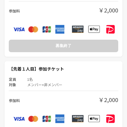
￥2,000
参加料
PITMILはボードゲームやマーダーミステリーを『超仲良くなれるツー
ル』としか思っていません。だから、ルールが複雑なゲームは採用して
いません。
恥ずかしながらPITMILはイベントの二次会、三次会がメインになるくら
い、一体感とかみんなともっと一緒にいたいって思えるような雰囲気を
募集終了
とてもとても大切にしています。
イベントとは全く関係なしに、焼肉行ったり、ゲーセン行ったり、バッ
ティングセンターで遊んだり、、、朝まで飲み屋でオールしたり…
【先着１人目】参加チケット
定員
1名
見る人によっては『ガキっぽい』とか『青春ぶってんねぇよ』とか『大
対象
メンバー+非メンバー
学生かよ』って思われるかもしれません。
￥2,000
でも、友だちをつくるならPITMILは凄くいい環境です。大人になってか
参加料
ら何の利害関係もない無償の友だちなんてなかなかできないじゃないで
すか。私はそういうのを大切にしたいです。
まとめると、