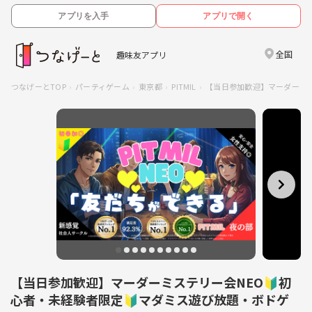
アプリを入手
アプリで開く
全国
趣味友アプリ
つなげーとTOP
パーティゲーム
東京都
PITMIL
【当日参加歓迎】マーダーミス
【当日参加歓迎】マーダーミステリー会NEO🔰初
心者・未経験者限定🔰マダミス遊び放題・ボドゲ