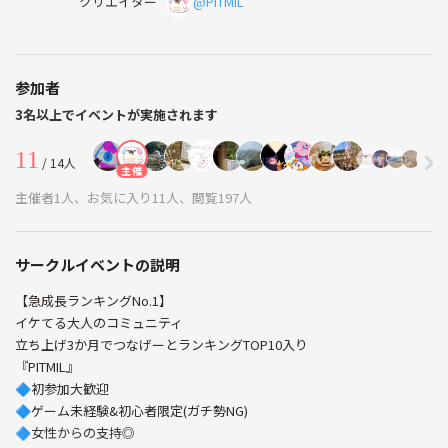
クリエイター
@PITMIL
参加者
3名以上でイベントが実施されます
11
/ 14人
主催
主催者1人、お気に入り11人、閲覧197人
サークルイベントの説明
【急成長ランキングNo.1】
イケてる大人のコミュニティ
立ち上げ3か月でつなげーとランキングTOP10入り
『PITMIL』
🔷初参加大歓迎
🔷ゲーム未経験&初心者限定(ガチ勢NG)
🔷女性からの支持◎