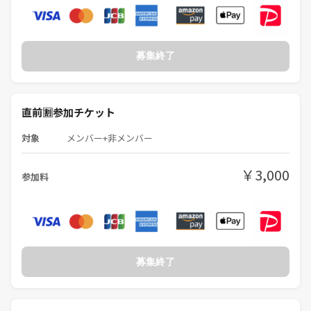
❽男女比は？
→男性:女性=7:3ぐらいです
❾初心者と経験者の比率は？
募集終了
→初心者:経験者=9:1
➓友だちできる？
→はい！PITMILで楽しんでください！他のボドゲ&マダミス会とは全然
違います！
直前🈹参加チケット
⓫マダミスって難しい？
→いいえ！マダミスはボードゲームと違ってルール説明が不要なので誰
対象
メンバー+非メンバー
でも簡単にサクッとできます。
￥3,000
参加料
🍻🍻🍻🍻🍻🍻🍻🍻
【PITMILのルール】
①論破禁止
②ストップウォッチ使用禁止
③ 初対面の人には『さん』付け
募集終了
④撮影禁止
⑤一期一会を最重視
🍻🍻🍻🍻🍻🍻🍻🍻