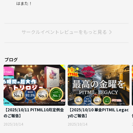
はまた！
👍もちろん
というか、ほぼ全員1人参加です
⁉️タバコ隣で吸われるの嫌なんですけど❓
サークルイベントレビューをもっと見る
😢みんな常識人なのでタバコ吸わない人の隣で爆煙することはないで
す。とはいえ、リラックスした雰囲気でミステリーを楽しみたいので、
多少のタバコの香りはご了承下さい
ブログ
🙏参加者に各自持参をお願いしたいもの🙏
🟡飲みたいお酒
🟡食べたいお菓子など
💀参加NG🙅‍♀️
❌マダミス10作品以上プレイしている人
【2025/10/11 PITMIL10月定例会
【2025/10/10 華金PITMIL Legac
❌ボドゲガチ勢
のご報告】
yのご報告】
❌初対面の人との距離感わからない人
❌ナンパ目的
2025/10/14
2025/10/14
❌マウント取りたがる人