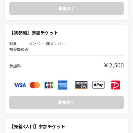
PITMIL大人の本気の友だち作りクラブです。
募集終了
せっかく会えたんだから
この出会いを大切にしようね
【初参加】参加チケット
っていう一期一会をなんとなくでも
わかっていただけるなら
対象
メンバー+非メンバー
ぜひ遊びに来ていただきたいです
初参加のみ
【動画を見てね】
￥2,500
参加料
⭐PITMILと出会って変わった私の週末⭐
https://www.youtube.com/watch?v=pqZ4xUs0jnM
【動画を見てね】
⭐アミがPITMILを紹介します⭐
https://www.youtube.com/watch?v=ozZoU_3B3Yg
【動画を見てね】
募集終了
⭐PITMILが開催している6つのイベント⭐
《URL削除》
【先着3人目】参加チケット