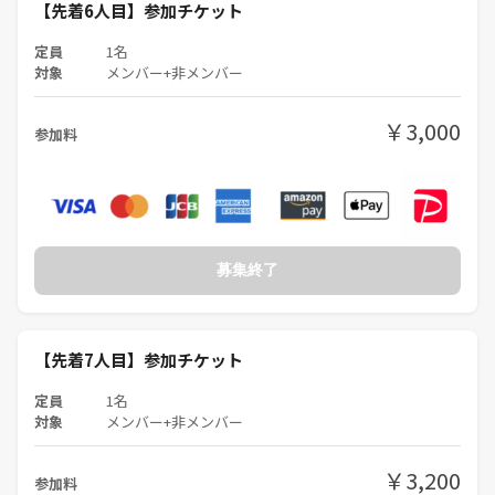
【先着6人目】参加チケット
🙆‍♂️こんなあなたにオススメ🙆‍♂️
定員
1名
①マダミスやボドゲやってみたい！
対象
メンバー+非メンバー
②酒飲みマダミスやってみたい！
③恐い人がいないマダミスしたい
￥3,000
④笑うのが好き
参加料
⑤友だち欲しいな。
🙅‍♀️こんな人は向いてない🙅‍♀️
①理詰めする人
②ガチ勢
募集終了
③細かいルール通りやりたい人
④勧誘やビジネス目的(婚活・人材斡旋・投資・不動産・MLM・情報商
材)
【先着7人目】参加チケット
🖋️🖋️PITMILが誕生した理由🖋️🖋️
私(ばいちゃん)はマダミスやボドゲが好きなのにこの業界の人達との相
定員
1名
対象
メンバー+非メンバー
性が合いませんでした。
文字読むのが苦手、すぐ眠くなる、じっと座ってられない、真面目な雰
囲気が苦手、雑談したがる、堅い雰囲気が苦手、、、
￥3,200
参加料