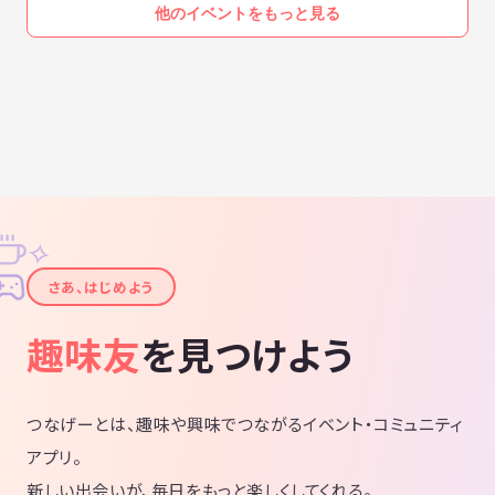
他のイベントをもっと見る
👍マーダーミステリー・オブ・ザ・デッド：0
「助けて！ ゾンビに襲われたんだ！」
プレイ人数 : 7-8人
プレイ時間 : 180分
ランク：Aランク
--------------------------------
👍マーダーミステリー：ザ・トリロジー
「総プレイ時間6時間を超える圧倒的なミステリー作品」
プレイ人数 : 6人
✧
プレイ時間 : 360分
ランク：Sランク※本家"大人のマダミス会"でのみプレイ可
✦
さあ、はじめよう
--------------------------------
👍 アルバトロスの黄金の雨
「監獄を舞台とした、囚人たちによる本格ミステリー」
趣味友
を見つけよう
プレイ人数 : 5-6人
プレイ時間 : 180分
ランク：Aランク
つなげーとは、趣味や興味でつながるイベント・コミュニティ
--------------------------------
アプリ。
👍 時をかけるトライアングル
「大学のオカルト研究会の記念行事中、会長が死んだ！」
新しい出会いが、毎日をもっと楽しくしてくれる。