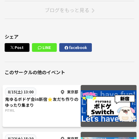
❌ビジネス目的(投資・マルチ・婚活・転職・コーチング・情報商材業
ブログをもっと見る
界の勧誘目的の人は即効退場出禁です)
上記に当てはまらない人は大歓迎
🔰マダミスはじめてにピッタリ🔰
シェア
🎯マダミス玄人からシバかれない
🎯プレイする作品は超王道作
Post
LINE
facebook
🎯参加者のほとんどは未経験
このサークルの他のイベント
⇩⇩⇩⇩⇩⇩
‼️‼️お早めのスケジュールの確保をおすすめします‼️‼️
東京都
8/15(土) 13:00
鬼ゆるボドゲ会in新宿⭐友だち作りの
🎈🎈🎈🎈🎈🎈🎈🎈🎈
ゆったり集まり
プレイ可能なマダミス作品
PITMIL
🎈🎈🎈🎈🎈🎈🎈🎈🎈
（作品ごとにS・A・B・Cの4つのランクで区別しておりますが、作品の
面白さや難易度などを示したものではありません。今回のマダミス会で
はランク制度は特に使いませんので無視していただいて構いません。）
東京都
8/22(土) 15:30