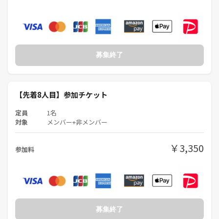
上記のコンプレックスがあり、自分が楽しめるイベントがありませんで
した😢
そんな理由があって
『もう自分で理想のイベントを開くしかないや！』と私の趣味で企画し
ているのがPITMILです。
立ち上げ当初のPITMILは『下品なイベント』とか『雰囲気が気持ち悪
募集終了
い』とか批判が多かったのですが、今はPITMILの雰囲気を理解してくれ
る人も増えてきて、たくさんの人たちに愛していただいております。
【先着8人目】参加チケット
PITMILはじめてのかた
ボードゲーム未経験・初心者の方
定員
1名
安心してください！！！
対象
メンバー+非メンバー
PITMILは相当ゆるいです！
ケタ違いにゆるいです！
￥3,350
参加料
業界じゃ「頭の悪いグループ」と呼ばれる始末(*^▽^*)
ボドゲ業界とは思えない中卒・高卒率の高さ(*´▽｀*)
というか、
オーナーの私ですらボードゲーム&マダミス歴6ヶ月😉w
スーパーど素人！
募集終了
それで