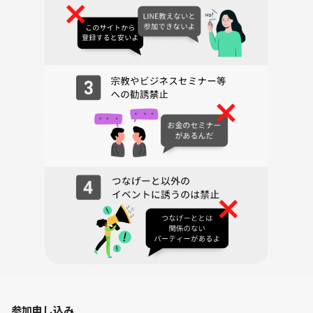
🙅遅刻絶対厳禁🙅
（16:15までにお越しいただけない場合、申し訳ございませんがゲーム
は途中参加ができないため、ご参加をお断りします。※返金も不可で
す）
■食べ物・飲み物：
お菓子・食事・お酒の持ち込み完全自由
一緒にお酒を飲んでマダミスしたら
高確率で仲良くなれます！
■アクセス：🏡
JR大塚駅前のスペース
大塚駅徒歩1分の好立地
「池袋駅からたったの1駅」
JR大塚駅徒歩1分
東京さくらトラム（都電荒川線） 向原駅 徒歩4分
東京メトロ丸ノ内線 新大塚駅 徒歩7分
東京さくらトラム（都電荒川線） 巣鴨新田駅 徒歩8分
東京さくらトラム（都電荒川線） 東池袋四丁目駅 徒歩14分
東京さくらトラム（都電荒川線） 庚申塚駅 徒歩16分
参加申し込み