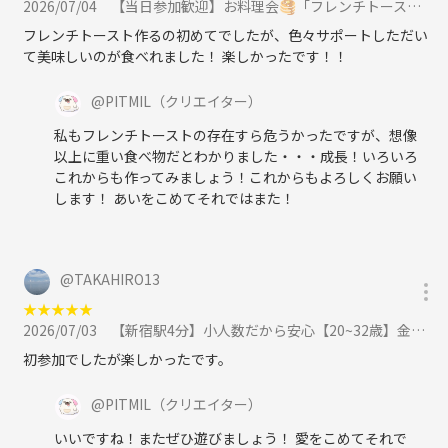
2026/07/04
【当日参加歓迎】お料理会🥞「フレンチトーストを作ろう🍽️」大塚駅徒歩1分おしゃれなお部屋『初参加大歓迎』に参加
🍹女性からの支持◎
🍹ゆったり
フレンチトースト作るの初めてでしたが、色々サポートしただい
🍹ウェイウェイとしたパリピ系お断り
て美味しいのが食べれました！ 楽しかったです！！
🍹全員だいたい初対面
🍹参加者の質が高い(清潔感、社会的な信用がある仕事をしてる、余裕
@
PITMIL
（クリエイター）
がある)
私もフレンチトーストの存在すら危うかったですが、想像
以上に重い食べ物だとわかりました・・・成長！いろいろ
⁉️マダミス会なの？❓
これからも作ってみましょう！これからもよろしくお願い
当然マダミス会です。
します！ あいをこめてそれではまた！
🕵️‍♂️マダミスはそもそもパーティゲーム♟️
🕵️‍♂️人と話すのを楽しむ会です
🕵️‍♂️ミステリーも楽しめる
🕵️‍♂️派手な飲み会ではないです
@
TAKAHIRO13
🕵️‍♂️マダミス会です
★
★
★
★
★
2026/07/03
【新宿駅4分】小人数だから安心【20~32歳】金曜日にお話ししよう。かんたんボドゲ飲み会（ノンアルOK）に参加
🎈🎈🎈🎈🎈🎈🎈🎈🎈🎈🎈🎈🎈
初参加でしたが楽しかったです。
プレイ可能な作品は下の方に一覧表示
🎈🎈🎈🎈🎈🎈🎈🎈🎈🎈🎈🎈🎈
@
PITMIL
（クリエイター）
いいですね！またぜひ遊びましょう！ 愛をこめてそれで
⁉️1人でも参加できますか❓