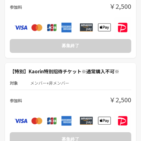
￥2,500
⑤笑顔が素敵（ムスっとしてる人はうちの雰囲気と合わないです）
参加料
⑥陰キャ
⑦自営業の方
⑧人間関係の距離感が分かる方、空気が読める方
PITMILは一期一会を
募集終了
きわめて大切にしています。
だから、PITMIL内に派閥はありません
初対面の人を無視したり
いじりの対象にすることは絶対ないので
【特別】Kaorin特別招待チケット※通常購入不可※
はじめての方も安心してくださいね
対象
メンバー+非メンバー
🙅PITMILの鉄のルール
①写真撮影・録画・録音完全NG
￥2,500
参加料
②みんなで楽しむこと、独りよがりNG
③ばいちゃんを困らせないこと
※重要な注意事項①※
『ばいちゃんへのフォローをお願いします』
ゲームの進行について、普通のマーダーミステリー 会とは進行が異なる
募集終了