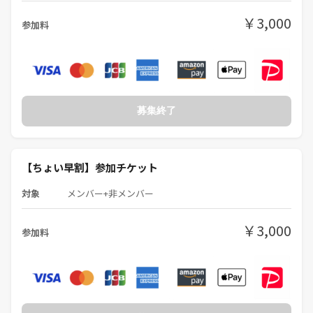
✅30代歓迎
￥3,000
✅プライバシー確保でどんな職業の方も気軽に参加できる
参加料
50作品以上から選んで遊べる
好きな作品遊び放題！
～オーナーより～
募集終了
「来てくれたみんなが一度きりのご縁じゃなくて、みんなが友達になっ
てくれることを願っています」
【ちょい早割】参加チケット
--------------------------
PITMILってこんなところ！
対象
メンバー+非メンバー
【動画を見てね】
⭐アミがPITMILを紹介します⭐
￥3,000
参加料
https://www.youtube.com/watch?v=ozZoU_3B3Yg
【動画を見てね】
⭐PITMILが開催している6つのイベント⭐
《URL削除》