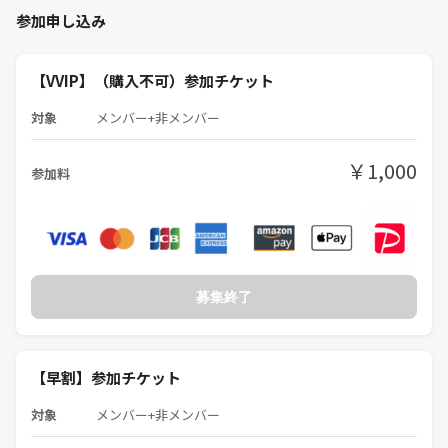
参加申し込み
🙅‍♀️参加制限
❌マダミス経験数10回以上の人参加NG
（オンラインは別です）
【VVIP】（購入不可）参加チケット
🙆‍♂️大歓迎
対象
メンバー+非メンバー
！年齢不問！
⭕️初心者🔰未経験者🐣
￥1,000
参加料
⭕️一期一会を大切にできる人
🚃アクセス
高田馬場駅 徒歩10秒
目の前のビルです。
近所にドン・キホーテや飲食店などもあるので
募集終了
途中買い出しも自由に行けますね！
🐶PITMILに来てくれる方の傾向
【早割】参加チケット
①友だちつくりをメインに来てくれる
②マダミス初心者・未経験者
対象
メンバー+非メンバー
③パーティーゲーム好き（軽いボドゲ好き）
④お酒好きな人が多い（飲めなくても全然大丈夫です）