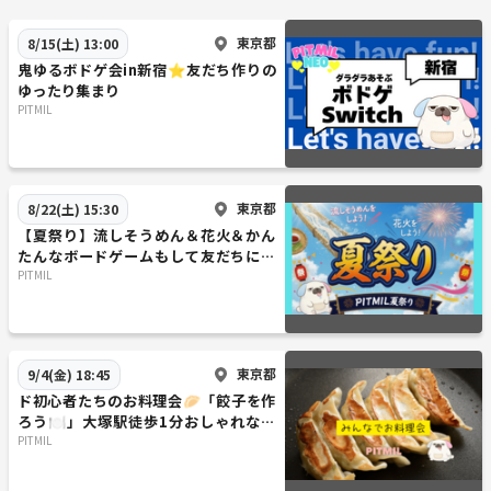
東京都
8/15(土) 13:00
鬼ゆるボドゲ会in新宿⭐友だち作りの
ゆったり集まり
PITMIL
東京都
8/22(土) 15:30
【夏祭り】流しそうめん＆花火＆かん
たんなボードゲームもして友だちにな
ろう
PITMIL
東京都
9/4(金) 18:45
ド初心者たちのお料理会🥟「餃子を作
ろう🍽️」大塚駅徒歩1分おしゃれなお
部屋『初参加大歓迎』
PITMIL