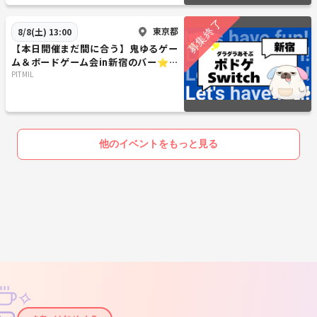
東京都
8/8(土) 13:00
【本日開催まだ間に合う】鬼ゆるゲー
ム＆ボードゲーム会in新宿のバー⭐友
だち作りのゆったり集まり
PITMIL
他のイベントをもっと見る
✧