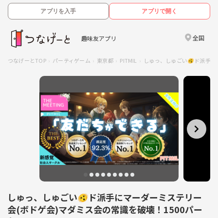
アプリを入手
アプリで開く
全国
趣味友アプリ
つなげーとTOP
パーティゲーム
東京都
PITMIL
しゅっ、しゅごい🫨ド派手に
しゅっ、しゅごい🫨ド派手にマーダーミステリー
会(ボドゲ会)マダミス会の常識を破壊！1500パー