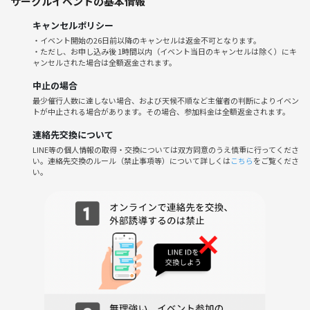
サークルイベントの基本情報
定例会だけの特別企画
【PITMIL特別チートキャラ登場】
キャンセルポリシー
🔮占い師がやってくる、占い放題🔮
・イベント開始の26日前以降のキャンセルは返金不可となります。
・ただし、お申し込み後 1時間以内（イベント当日のキャンセルは除く）にキ
定例会だけの特別企画
ャンセルされた場合は全額返金されます。
【PITMILプチお笑いライブ開催】
中止の場合
🎙️プロの芸人さん3組が登場🎙️
最少催行人数に達しない場合、および天候不順など主催者の判断によりイベン
トが中止される場合があります。その場合、参加料金は全額返金されます。
定例会だけの特別企画
連絡先交換について
【〇〇〇も実施⁉️】
LINE等の個人情報の取得・交換については双方同意のうえ慎重に行ってくださ
月に一度のPITMILの定例会に
い。連絡先交換のルール（禁止事項等）について詳しくは
こちら
をご覧くださ
ぜひお越しください！！！
い。
(はじめてのかたも大歓迎です！)
定例会がいちばん友だちが作りやすいイベントです！！！PITMILはじめ
ての方は是非‼️
❔PITMILってなに？
友だちが作れるところ
🕰️開催日時