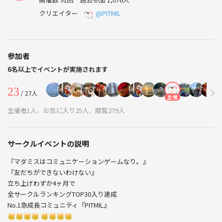
クリエイター
@PITMIL
参加者
6名以上でイベントが実施されます
23
/ 27人
主催
主催者1人、お気に入り25人、閲覧279人
サークルイベントの説明
『マダミスはコミュニケーションゲームなり。』
『友だちができないわけない』
立ち上げわずか4ヶ月で
全サークルランキングTOP30入り達成
No.1急成長コミュニティ『PITMIL』
👑👑👑👑 👑👑👑👑