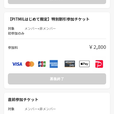
ケースがありますが、PITMILの方針があるのでばいちゃんの指示に従っ
てください。
そして、お酒OKの自由な会なので節度が無ければ、大きなトラブルに
【PITMILはじめて限定】特別割引参加チケット
なりかねません。統制をとるため、ばいちゃんにご協力をよろしくお願
いします。
対象
メンバー+非メンバー
当日運営が危険だと判断したら
初参加のみ
強制退場していただきます。
￥2,800
参加料
※重要な注意事項②※
『女性参加者への配慮をお願いします』
PITMILは女性も多数いらっしゃいます。そのため、女性が不快になるよ
うな言葉を大きな声で発言するのをお控えください。女性参加者との物
理的な距離についても、不快な気持ちを我慢している可能性があるた
め、過度に近い距離感にいる場合はお声がけさせていただきます。
募集終了
女性参加者の方は何かあれば、ばいちゃんにひと声かけてください、対
応します。
直前参加チケット
✅初心者・未経験歓迎
対象
メンバー+非メンバー
✅20代歓迎