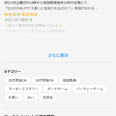
9月27日土曜日の16時から高田馬場徒歩10秒の会場にて
『なぜPITMILがケタ違いに支持されるのか？』真相が分かる…
👑👑👑👑 👑👑👑👑
🔰はじめて歓迎🔰
⭐️月に一度のPITMILの特別イベント⭐️
『PITMILマダミス会SPECIAL in 高田馬場』
～夜の部～
🕵️‍♂️有名マダミスが遊べる🕵️‍♂️
🔮占い師が来ます🔮
🎙️プチお笑いライブもします🎙️
さらに表示
大会場でマーダーミステリーをします
さらにボードゲームもやります！
集まったメンツで大量の作品（約50作品）から
カテゴリー
やりたい作品を選んで遊びます。
20代参加OK
30代参加OK
高田馬場
（※作品は全作新規購入しております）
マーダーミステリー
ボードゲーム
パーティーゲーム
‼️
お笑い
占い
交流会
夜の部は
超スペシャルイベント！