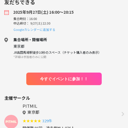
友だちできる
2025年9月27日(土) 16:00〜20:15
集合時刻：16:00
申込締切： 9/27(土) 22:30
Googleカレンダーに追加する
集合場所・開催場所
東京都
JR高田馬場駅徒歩10秒のスペース（チケット購入者のみ表示）
*詳細は参加者のみに公開
今すぐイベントに参加！！
主催サークル
PITMIL
東京都
★
★
★
★
★
329件
開催数 91回
過去参加 1,076人