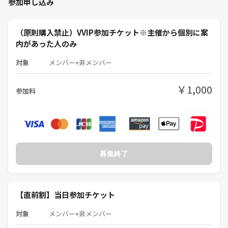
参加申し込み
え？
ここマダミス会だよね？
噓でしょ？
（原則購入禁止）VVIP参加チケット※主催から個別に案
『こんなの、はじめて』
内があった人のみ
PITMILは
普通のマダミス会は行いません
対象
メンバー+非メンバー
楽しさにこだわったマダミス会
￥1,000
参加料
オトナの夜の部は昼の部とは違う
ギラギラEDMがテーマ
-----------------
『第6回大人のマダミス会NEO』
～オトナの夜の部～
募集終了
オトナの夜の部の会場テーマは「EDM」
■日時：⏰
2025年8月23日（土曜日）
【直前割】当日参加チケット
15:35~19:50
JR「大塚駅」徒歩1分
対象
メンバー+非メンバー
東京さくらトラム（都電荒川線）「 向原駅」 徒歩4分
東京メトロ丸ノ内線「新大塚駅」 徒歩7分