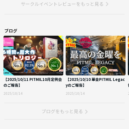
サークルイベントレビューをもっと見る
-----------------
一期一会を重んじるマダミス会
『誰かとミステリーを楽しもう』
お酒を飲みながらマダミス&ボドゲ
"友だちができる自由なマダミス会"
ブログ
【ここに来れば必ずマダミスができる】
🎈🎈🎈🎈🎈🎈🎈🎈🎈🎈🎈🎈🎈🎈🎈
遊べるマーダーミステリー 数は日本一 (多分)
🎈🎈🎈🎈🎈🎈🎈🎈🎈🎈🎈🎈🎈🎈🎈
⭐未経験・初心者は超大歓迎⭐
⭐年齢・性別一切不問⭐
【2025/10/11 PITMIL10月定例会
【2025/10/10 華金PITMIL Legac
ちょっと薄暗い会場で
のご報告】
yのご報告】
大人のマダミスしましょう🥃
2025/10/14
2025/10/14
(※法律を準拠し当イベントは主催より酒類および飲食物の提供は一切
行いません。飲食物は自由持ち込みとなります)
ブログをもっと見る
ミステリーを楽しむだけでなく
せっかくの大切な出会いなんだから