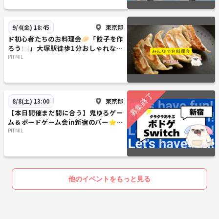
・マダミスを15回以上プレイしている人
・超ガチ勢NG
東京都
9/4(金) 18:45
・論破好きNG
ド初心者たちのお料理会🥟「餃子を作
→やり込んでる人は未経験の作品ないかもしれないのでごめんなさい( ﾉ
ろう🍽️」大塚駅徒歩1分おしゃれなお
Д`)ｼｸｼｸ…
部屋『初参加大歓迎』
PITMIL
☺参加してもらいたい人☺
・お酒好きな人（別に強くなくていいけど）
・マダミス初心者、未経験者
東京都
8/8(土) 13:00
・大人のコミュニケーションができる人（場の空気読める人('ω')ノ）
【本日開催まだ間に合う】鬼ゆるゲー
ム＆ボードゲーム会in新宿のバー⭐友
🕐時間内なら何作品でもプレイOK🕐
だち作りのゆったり集まり
PITMIL
たっぷり4時間ございますので
1時間の作品も3本くらいできますよ！
🎈🎈🎈🎈🎈🎈🎈🎈🎈🎈🎈🎈🎈
他のイベントをもっと見る
50作品以上から自由に遊べる
プレイ可能な作品は下の方に一覧表示
🎈🎈🎈🎈🎈🎈🎈🎈🎈🎈🎈🎈🎈