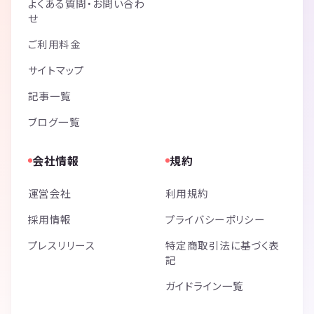
よくある質問・お問い合わ
JR山手線 巣鴨駅 徒歩15分
せ
東京さくらトラム（都電荒川線） 都電雑司ヶ谷駅 徒歩18分
ご利用料金
■参加人数：
15人
サイトマップ
記事一覧
ブログ一覧
多数の作品を用意しているので
2~3グループに分かれてやっていただければと思っています
会社情報
規約
（私も遊びたいので普通に参加します）
持ってくるもの！：
運営会社
利用規約
・お酒！
採用情報
プライバシーポリシー
・ソフトドリンク！
・食べたいものなんでもOK！
プレスリリース
特定商取引法に基づく表
（匂いのするものでも自由にOK）
記
※今回の遊びはお酒や軽食を準備しないのでご注意ください。
ガイドライン一覧
※途中買い出しも全然OKです
--------------------------------------------------------------------