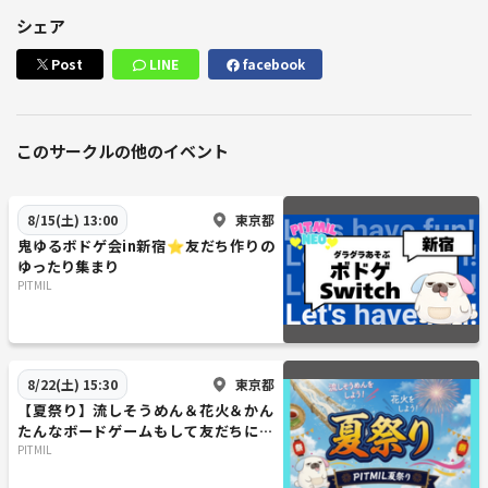
みんな友だちになってもらいたいです！
シェア
お酒で心の度数を合わせましょう！
(飲まなくてもいいけど)
Post
LINE
facebook
普通のボードゲーム会やマダミス会とは
ひと味違う‼️
(みんなで2次会行こう☺️)
このサークルの他のイベント
ほぼ全員全員初対面！
『第6回大人のマダミス会NEO～オトナの夜の部～』
東京都
8/15(土) 13:00
50作品以上のマダミスから好きな作品を遊べます
鬼ゆるボドゲ会in新宿⭐友だち作りの
ゆったり集まり
PITMIL
🕰️開催日時🕰️
2025年8月23日（土曜日）
15:35~19:50
JR「大塚駅」徒歩1分
東京都
8/22(土) 15:30
東京さくらトラム（都電荒川線）「 向原駅」 徒歩4分
【夏祭り】流しそうめん＆花火＆かん
東京メトロ丸ノ内線「新大塚駅」 徒歩7分
たんなボードゲームもして友だちにな
参加人数：15名予定
ろう
PITMIL
⚠参加できない人 ⚠