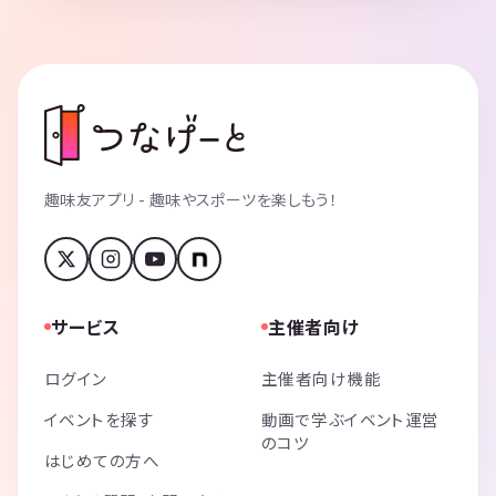
■食べ物・飲み物：
お菓子・食事・お酒の持ち込み完全自由
一緒にお酒を飲んでマダミスしたら
高確率で仲良くなれます！（統計取れました）
■会場：
Milinoa大塚
趣味友アプリ - 趣味やスポーツを楽しもう！
商店街の中、スーパーや安居酒屋もたくさん、途中外出してご飯やお酒
を買いに行ったり、終わった後の二次会もバッチリですね。
■アクセス：
駅徒歩1分の好立地
サービス
主催者向け
「池袋駅からたったの1駅」
JR大塚駅徒歩1分
ログイン
主催者向け機能
東京さくらトラム（都電荒川線） 向原駅 徒歩4分
東京メトロ丸ノ内線 新大塚駅 徒歩7分
イベントを探す
動画で学ぶイベント運営
東京さくらトラム（都電荒川線） 巣鴨新田駅 徒歩8分
のコツ
東京さくらトラム（都電荒川線） 東池袋四丁目駅 徒歩14分
はじめての方へ
東京さくらトラム（都電荒川線） 庚申塚駅 徒歩16分