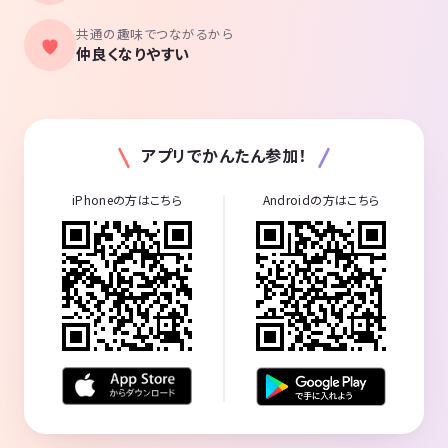
・キッチンあり（使ってOK）
・冷蔵庫あり
共通の趣味でつながるから
・電子レンジ有
仲良くなりやすい
・電子タバコOK
・飲食自由
--------------------------------------------------------------------
『第6回大人のマダミス会NEO』
アプリでかんたん参加！
～オトナの夜の部～
■日時：⏰
2025年8月23日（土曜日）
iPhoneの方はこちら
Androidの方はこちら
15:35~19:50
JR「大塚駅」徒歩1分
東京さくらトラム（都電荒川線）「 向原駅」 徒歩4分
東京メトロ丸ノ内線「新大塚駅」 徒歩7分
■開場時間：
15:35にお越しください
15:50までには完全集合でお願いします
🙅遅刻絶対厳禁🙅
（究極15:55までにお越しいただけない場合、申し訳ございませんがゲ
ームは途中参加ができないため、ご参加をお断りします。※返金も不可
です）