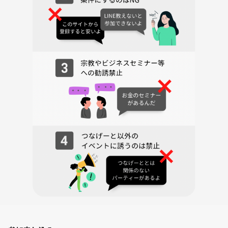
見る人によっては『ガキっぽい』とか『青春ぶってんねぇよ』とか『大
学生かよ』って思われるかもしれません。
でも、友だちをつくるなら凄くいい環境です。大人になってから何の利
害関係もない無償の友だちなんてなかなかできないじゃないですか。私
はそういうのを大切にしたいです。
まとめると、私達は大人の本気の友だち作りクラブです。
(マダミスはあくまで友だちを作るためのコミュニケーションの一環に
すぎません)
せっかく会えたんだから
この出会いを大切にしようね
っていう一期一会をなんとなくでも
わかっていただけるなら
ぜひ遊びに来ていただきたいです
🍻🍻🍻🍻🍻🍻🍻🍻