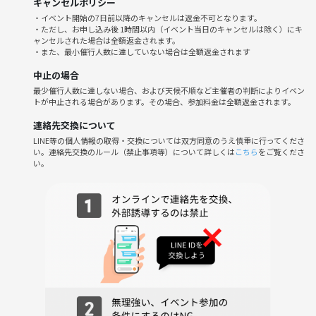
から、大半の方は最初はビックリします。
キャンセルポリシー
・イベント開始の7日前以降のキャンセルは返金不可となります。
・ただし、お申し込み後 1時間以内（イベント当日のキャンセルは除く）にキ
でも、結局最後にはほとんどの人が二次会に来てくれるくらい仲良くな
ャンセルされた場合は全額返金されます。
れます。
・また、最小催行人数に達していない場合は全額返金されます
中止の場合
もちろんゲームはしっかりやるのですが、それ以上に一期一会を大切に
最少催行人数に達しない場合、および天候不順など主催者の判断によりイベン
することを最重視しています！
トが中止される場合があります。その場合、参加料金は全額返金されます。
そのため、『ガチでマダミスやりたい』『マダミスさえできたらいい』
連絡先交換について
『ドライな関係でいい』という面持ちでお越しいただいてしまうと、当
LINE等の個人情報の取得・交換については双方同意のうえ慎重に行ってくださ
い。連絡先交換のルール（禁止事項等）について詳しくは
こちら
をご覧くださ
日大きなギャップがあるはずです。
い。
恥ずかしながら私たちのマダミス会はマダミスのあとの二次会、三次会
がメインになるくらい、一体感とかみんなともっと一緒にいたいって思
えるような雰囲気を大切にしています。
例えば先日のマダミス会の二次会は、『カレー食いたくね！』とか言っ
て、みんなでカレーを作ったり、、、
マダミス会とは全く関係なしに、焼肉行ったり、ゲーセン行ったり、バ
ッティングセンターで遊んだり、、、朝まで飲み屋でオールしたり…