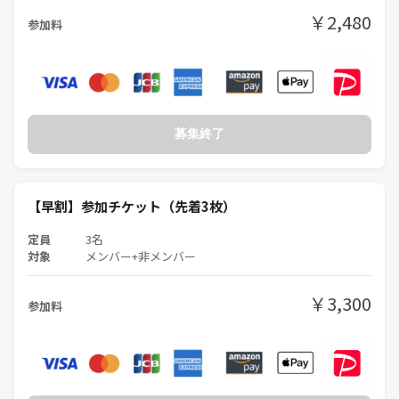
￥2,480
■開場時間：
参加料
15:35にお越しください
15:50までには完全集合でお願いします
🙅遅刻絶対厳禁🙅
（究極15:55までにお越しいただけない場合、申し訳ございませんがゲ
ームは途中参加ができないため、ご参加をお断りします。※返金も不可
募集終了
です）
■食べ物・飲み物：
お菓子・食事・お酒の持ち込み完全自由
【早割】参加チケット（先着3枚）
一緒にお酒を飲んでマダミスしたら
高確率で仲良くなれます！（統計取れました）
定員
3名
対象
メンバー+非メンバー
■会場：
Milinoa大塚
￥3,300
参加料
商店街の中、スーパーや安居酒屋もたくさん、途中外出してご飯やお酒
を買いに行ったり、終わった後の二次会もバッチリですね。
■アクセス：
駅徒歩1分の好立地