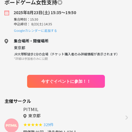
ボードゲーム女性支持◎
2025年8月23日(土) 15:35〜19:50
集合時刻：15:30
申込締切： 8/23(土) 14:35
Googleカレンダーに追加する
集合場所・開催場所
東京都
JR大塚駅徒歩1分の会場（チケット購入者のみ詳細情報が表示されます）
*詳細は参加者のみに公開
今すぐイベントに参加！！
主催サークル
PITMIL
東京都
★
★
★
★
★
329件
開催数 91回
過去参加 1,076人