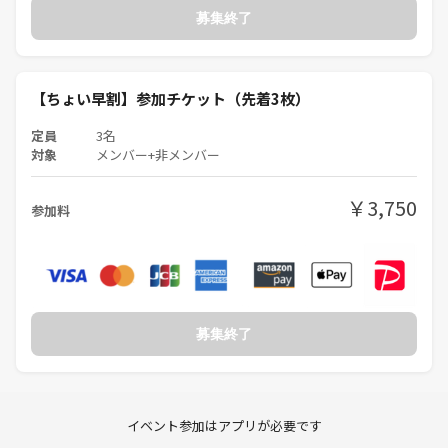
「池袋駅からたったの1駅」
募集終了
JR大塚駅徒歩1分
東京さくらトラム（都電荒川線） 向原駅 徒歩4分
東京メトロ丸ノ内線 新大塚駅 徒歩7分
【ちょい早割】参加チケット（先着3枚）
東京さくらトラム（都電荒川線） 巣鴨新田駅 徒歩8分
東京さくらトラム（都電荒川線） 東池袋四丁目駅 徒歩14分
定員
3名
東京さくらトラム（都電荒川線） 庚申塚駅 徒歩16分
対象
メンバー+非メンバー
JR山手線 巣鴨駅 徒歩15分
東京さくらトラム（都電荒川線） 都電雑司ヶ谷駅 徒歩18分
￥3,750
参加料
■遊べる作品：
🎈🎈🎈🎈🎈🎈🎈🎈🎈
プレイ可能な作品は
下に一覧表示しています
🎈🎈🎈🎈🎈🎈🎈🎈🎈
募集終了
■必ず各自持ってくるもの：
・プレイ中に飲みたいドリンク自由
・食事やお菓子など自由
イベント参加はアプリが必要です
途中で外出OKも自由です、近所にお寿司屋さん・ピザ屋さん・スーパ