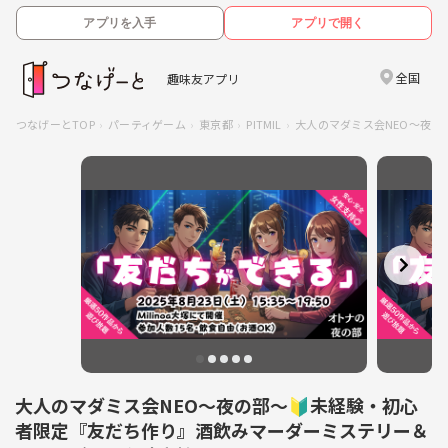
アプリを入手
アプリで開く
全国
趣味友アプリ
つなげーとTOP
パーティゲーム
東京都
PITMIL
大人のマダミス会NEO～夜
大人のマダミス会NEO～夜の部～🔰未経験・初心
者限定『友だち作り』酒飲みマーダーミステリー＆