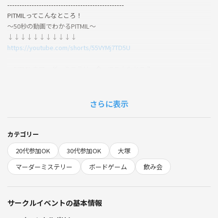
------------------------------------------------
PITMILってこんなところ！
～50秒の動画でわかるPITMIL～
↓↓↓↓↓↓↓↓↓↓↓
https://youtube.com/shorts/55VYMj7TD5U
～PITMILのマーダーミステリー会ってこんなところ～
~2分の動画でわかるPITMILのマダミス会～
↓↓↓↓↓↓↓↓↓↓↓
https://youtube.com/shorts/O4UyjNH0NIs
さらに表示
------------------------------------------------
初心者・未経験者・おひとり様大歓迎
友だちを作るマダミスをしましょう
カテゴリー
（マーダーミステリー＆ボードゲーム）
20代参加OK
30代参加OK
大塚
-------------------------------------
〜はじめにお読みください〜
マーダーミステリー
ボードゲーム
飲み会
⚠️PITMILから大切なお願い
【来場者同士のミスマッチやギャップがないようにお伝えします】
サークルイベントの基本情報
私たちのマダミス会は普通のマダミス会と雰囲気が全然違います。です