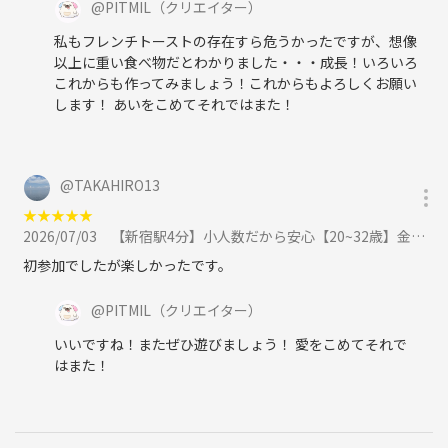
@
PITMIL
（クリエイター）
から熱い支持をいただいているので。女性の一人参加の方も安心してお
私もフレンチトーストの存在すら危うかったですが、想像
越しください。
以上に重い食べ物だとわかりました・・・成長！いろいろ
これからも作ってみましょう！これからもよろしくお願い
～オーナーより～
します！ あいをこめてそれではまた！
「来てくれたみんなが一度きりのご縁じゃなくて
みんなが友達になってくれることを願っています」
詳細情報は以上となります
@
TAKAHIRO13
集まってくれたみんなが全員友達になって、また会おうね！ご飯行こう
★
★
★
★
★
ね！遊ぼうね！って言ってくれるような関係になっていただけたら嬉し
2026/07/03
【新宿駅4分】小人数だから安心【20~32歳】金曜日にお話ししよう。かんたんボドゲ飲み会（ノンアルOK）に参加
いです！
初参加でしたが楽しかったです。
大人のマダミス会NEOにお越しください！
@
PITMIL
（クリエイター）
#マーダーミステリー
いいですね！またぜひ遊びましょう！ 愛をこめてそれで
#ボードゲーム
はまた！
#飲み会
#ボドゲ
#マダミス