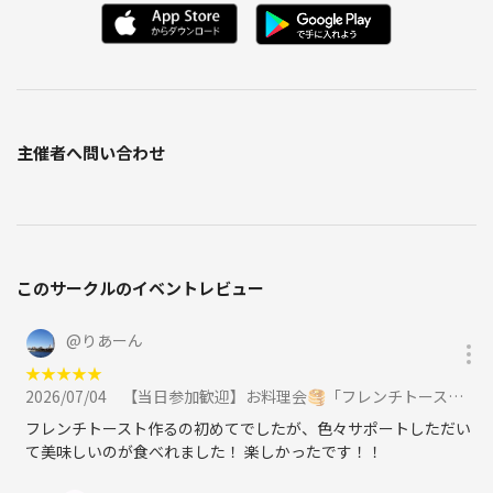
ーもあります
■参加条件：
①マダミス経験数15回以下の人
（上級者の方は遊べる作品がないかもしれませんのでご了承下さい）
②平成生まれの人
主催者へ問い合わせ
（今回は年齢層を平成にします、今後昭和生まれ限定マダミス会も実施
しますのでその際にぜひご参加ください）
③論破しない人
（ゲームだとしても人を厳しく問い詰めるのはNGです）
④初対面の出会いを大切にできる人
（初対面の人とのコミュニケーションがわからない方はちょっと向いて
このサークルのイベントレビュー
いないです。初対面人を利用して目立とうとして馴れ馴れしいいじり笑
いを取ろうとする人はNG、ウェイウェイ系の人はNG）
@
りあーん
■チケット価格：
★
★
★
★
★
VIP割・早割り有
2026/07/04
【当日参加歓迎】お料理会🥞「フレンチトーストを作ろう🍽️」大塚駅徒歩1分おしゃれなお部屋『初参加大歓迎』に参加
フレンチトースト作るの初めてでしたが、色々サポートしただい
■参加上限人数：
て美味しいのが食べれました！ 楽しかったです！！
15名（このメンバーで遊ぶ作品を決定します）
2~3チームに分かれて遊びます。男女比に関してはPITMILは女性の皆様