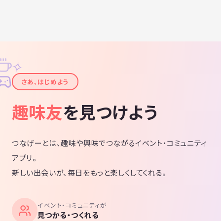
大人のマダミス会NEOは会議室マダミスと違って、コミュニケーション
を楽しむ会です！
⭐ワクワクする会場
⭐ガチ勢いないのでホンワカゆったり楽しめる
会議室マダミス苦手な皆様、
✧
マダミス難民の皆様、
✦
マダミスやったことないけど楽しみたい皆様、
さあ、はじめよう
土曜の夜に誰かとお酒を飲みたい皆様、
一回遊びに来てください！
趣味友
を見つけよう
🎈🎈🎈🎈🎈🎈🎈🎈🎈🎈🎈🎈🎈
50作品以上から自由に遊べる
つなげーとは、趣味や興味でつながるイベント・コミュニティ
プレイ可能な作品は下の方に一覧表示
🎈🎈🎈🎈🎈🎈🎈🎈🎈🎈🎈🎈🎈
アプリ。
--------------------------------------------------------------------
新しい出会いが、毎日をもっと楽しくしてくれる。
⭐今回の会場について⭐
・土足NG
・WiFi完備
イベント・コミュニティが
・メイクルーム（洗面所）あり
見つかる・つくれる