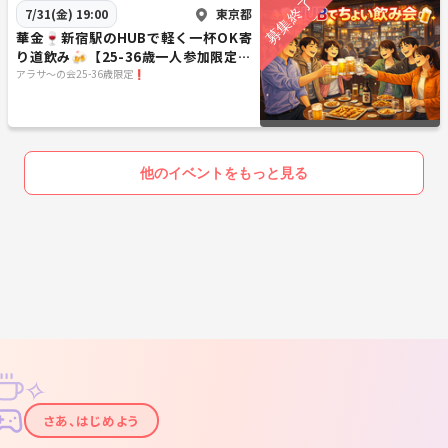
東京都
7/31(金) 19:00
華金🍷新宿駅のHUBで軽く一杯OK寄
り道飲み🍻【25-36歳一人参加限定】
途中参加退出ノンアルOK🙆‍♀️
アラサ〜の会25-36歳限定❗️
他のイベントをもっと見る
✧
✦
さあ、はじめよう