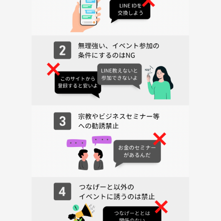
◆内容
飲み放題予定で、
ご飯はコースにするかもです！
参加費
イベント参加費（ここでの事前決済）
＋現地での飲食代です。（4000円程度かと）
遅刻したから安くなることはございませんのでご了承ください。
早い申し込みがお得ですー！🉐
🎒持ち物
楽しむ気持ち！
飲食代
◆場所について
コスパの良さそうな居酒屋予定です。
🌱サークルの雰囲気