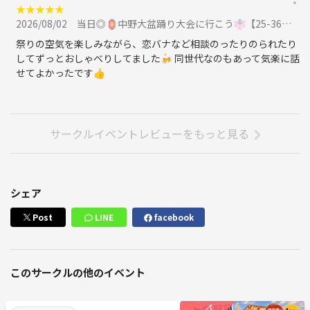
★
★
★
★
★
2026/08/02
当日◎🏮中野大盆踊り大会に行こう👘【25-36歳1人参加限定】季節イベント.あらさんぽに参加
祭りの空気を楽しみながら、恋バナなど相談のったりのられたり
してずっとおしゃべりしてました🍻 同世代なのもあって気楽に話
せてよかったです👍
サークルイベントレビューをもっと見る
シェア
Post
LINE
facebook
このサークルの他のイベント