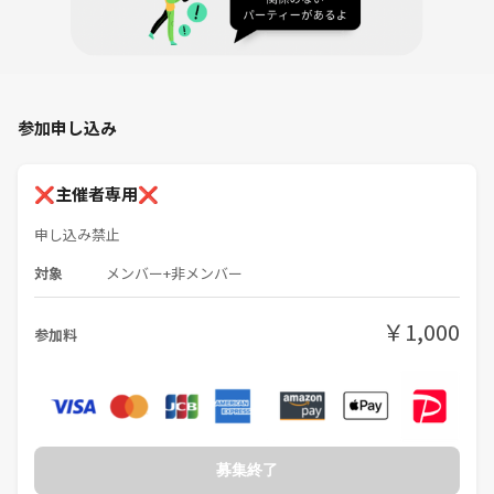
私たちのサークルは、アラサーになって痩せづらさや疲れやすさ笑
を感じてきた約同年代の仲間たちで繋がれたら良いな〜とゆるい思いか
ら作ったものです。
アットホームでリラックスした雰囲気を大切にしています。初めての方
も、一人参加の方も大歓迎！
参加申し込み
⚠️注意事項⚠️
❌主催者専用❌
以下の行為はご遠慮ください。
・勧誘や営業、他のサークルへのお誘い、ナンパ、暴言などの迷惑行
申し込み禁止
為、ボディタッチ。
対象
メンバー+非メンバー
・イベントの内容や参加者の写真を無断でSNSに投稿すること。
・ドタキャンすること（理由がある方は説明の上規定通りのキャンセル
￥1,000
料をお支払いください。）
参加料
イベントの雰囲気を壊す行動をされる方や、運営の指示に従わない方
は、参加をお断りする場合があります。返金は致しません。皆さんが安
心して楽しめる場を作るため、ご協力をお願いします。
募集終了
参加者同士による個人間でのトラブルは主催者含めサークルは一切関与