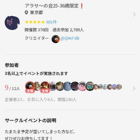
アラサ〜の会25-36歳限定❗️
東京都
★
★
★
★
★
601件
開催数 376回
過去参加 2,789人
クリエイター
@QMrFdB
参加者
3名以上でイベントが実施されます
9
/ 12人
主催
主催
主催者2人、お気に入り6人、閲覧180人
サークルイベントの説明
たまたま予定が空いてしまった方など、
ぜひぜひお待ちしてます！