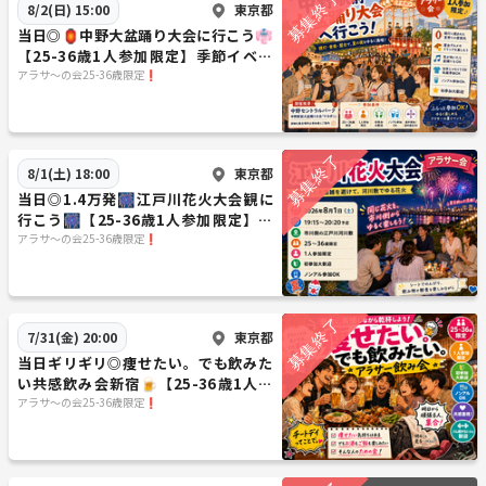
東京都
8/2(日) 15:00
当日◎🏮中野大盆踊り大会に行こう👘
【25-36歳1人参加限定】季節イベン
ト.あらさんぽ
アラサ〜の会25-36歳限定❗️
東京都
8/1(土) 18:00
当日◎1.4万発🎆江戸川花火大会観に
行こう🎆【25-36歳1人参加限定】途
中参加OK🙆‍♀️
アラサ〜の会25-36歳限定❗️
東京都
7/31(金) 20:00
当日ギリギリ◎痩せたい。でも飲みた
い共感飲み会新宿🍺【25-36歳1人参
加限定】途中参加退出OK🙆‍♀️早割🉐
アラサ〜の会25-36歳限定❗️