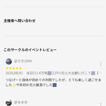
主催者へ問い合わせ
このサークルのイベントレビュー
@
さき1004
★
★
★
★
★
2026/08/01
当日◎1.4万発🎆江戸川花火大会観に行こう🎆【25-36歳1人参加限定】途中参加OK🙆‍♀️に参加
つなげーと自体が初めての利用でしたが、とても楽しく過ごせま
した✨今年初の花火最高でした🎆
@
ままお