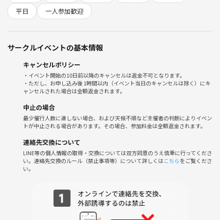
歳の差を気にした会にしたくないので敬語だとしても砕けた感じやタメ
平日
一人参加歓迎
語もなるべく気にしない会にしたいです！
会社みたいに年齢の上下気にする人は向いてないと思います。
サークルイベントの基本情報
お酒を片手に、アラサー仲間と日々のストレスを忘れてリラックスしま
せんか？
キャンセルポリシー
◯お酒が飲めない方も大歓迎！楽しめれば
・イベント開始の10日前以降のキャンセルは返金不可となります。
◯1人参加限定なので初参加OK！
・ただし、お申し込み後 1時間以内（イベント当日のキャンセルは除く）にキ
◯途中参加帰宅可能、残業遅れもOKです
ャンセルされた場合は全額返金されます。
◯年齢もアラサーが集まります！
中止の場合
気軽に参加してくださいね😊
最少催行人数に達しない場合、および天候不順など主催者の判断によりイベン
トが中止される場合があります。その場合、参加料金は全額返金されます。
◆当日の流れ🕡
連絡先交換について
19時半ごろ新宿駅の決めたお店集合！
LINE等の個人情報の取得・交換については双方同意のうえ慎重に行ってくださ
まずは乾杯して軽く自己紹介タイム！
い。連絡先交換のルール（禁止事項等）について詳しくは
こちら
をご覧くださ
い。
21時半１次会終了
二次会は希望者の数次第で検討します！