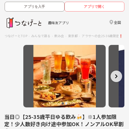
アプリを入手
アプリで開く
全国
趣味友アプリ
つなげーとTOP
みんなで語る
飲み会
東京都
アラサ〜の会25-36歳限定❗️
当日◎【25-35歳平日ゆる飲み🍻】※1人参加限
定！少人数好き向け途中参加OK！ノンアルOK早割