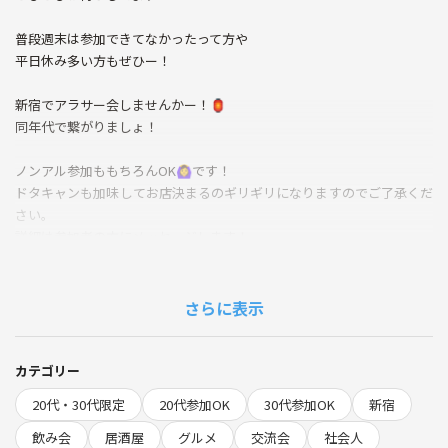
普段週末は参加できてなかったって方や
平日休み多い方もぜひー！
新宿でアラサー会しませんかー！🏮
同年代で繋がりましょ！
ノンアル参加ももちろんOK🙆‍♀️です！
ドタキャンも加味してお店決まるのギリギリになりますのでご了承くだ
さい。
詳細は参加者の方にメッセージします！
途中参加退出可能ですので、
残業で間に合わない方も参加可能です！
さらに表示
1人参加限定ですので、すでにコミュニティありそう、、など無いので
安心して参加してください！
カテゴリー
20代・30代限定
20代参加OK
30代参加OK
新宿
アラサーの皆さん、こんにちは😃
同年代の仲間たちと気楽に楽しい飲み会を開催します！✨
飲み会
居酒屋
グルメ
交流会
社会人