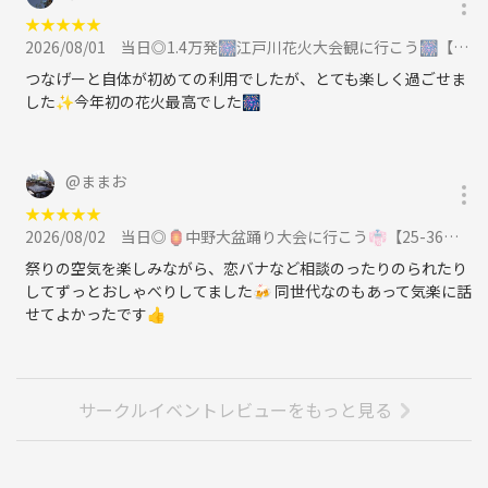
★
★
★
★
★
2026/08/01
当日◎1.4万発🎆江戸川花火大会観に行こう🎆【25-36歳1人参加限定】途中参加OK🙆‍♀️に参加
つなげーと自体が初めての利用でしたが、とても楽しく過ごせま
した✨今年初の花火最高でした🎆
@
ままお
★
★
★
★
★
2026/08/02
当日◎🏮中野大盆踊り大会に行こう👘【25-36歳1人参加限定】季節イベント.あらさんぽに参加
祭りの空気を楽しみながら、恋バナなど相談のったりのられたり
してずっとおしゃべりしてました🍻 同世代なのもあって気楽に話
せてよかったです👍
サークルイベントレビューをもっと見る