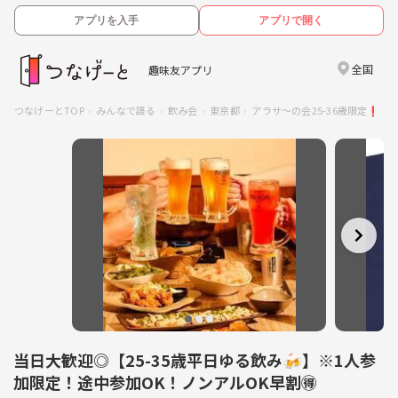
アプリを入手
アプリで開く
全国
趣味友アプリ
つなげーとTOP
みんなで語る
飲み会
東京都
アラサ〜の会25-36歳限定❗️
当日大歓迎◎【25-35歳平日ゆる飲み🍻】※1人参
加限定！途中参加OK！ノンアルOK早割🉐