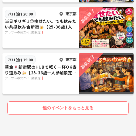
東京都
7/31(金) 20:00
当日ギリギリ◎痩せたい。でも飲みた
い共感飲み会新宿🍺【25-36歳1人参
加限定】途中参加退出OK🙆‍♀️早割🉐
アラサ〜の会25-36歳限定❗️
東京都
7/31(金) 19:00
華金🍷新宿駅のHUBで軽く一杯OK寄
り道飲み🍻【25-36歳一人参加限定】
途中参加退出ノンアルOK🙆‍♀️
アラサ〜の会25-36歳限定❗️
他のイベントをもっと見る