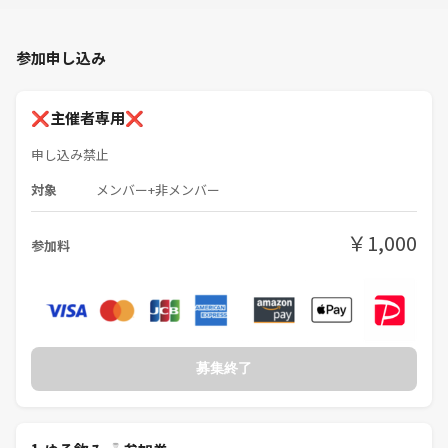
ら作ったものです。
アットホームでリラックスした雰囲気を大切にしています。初めての方
も、一人参加の方も大歓迎！
参加申し込み
❌主催者専用❌
⚠️注意事項⚠️
以下の行為はご遠慮ください。
申し込み禁止
・勧誘や営業、他のサークルへのお誘い、ナンパ、暴言などの迷惑行
為、ボディタッチ。
対象
メンバー+非メンバー
・イベントの内容や参加者の写真を無断でSNSに投稿すること。
・ドタキャンすること（理由がある方は説明の上規定通りのキャンセル
￥1,000
参加料
料をお支払いください。）
イベントの雰囲気を壊す行動をされる方や、運営の指示に従わない方
は、参加をお断りする場合があります。返金は致しません。皆さんが安
心して楽しめる場を作るため、ご協力をお願いします。
募集終了
参加者同士による個人間でのトラブルは主催者含めサークルは一切関与
しませんし自己責任にて解決お願いします。