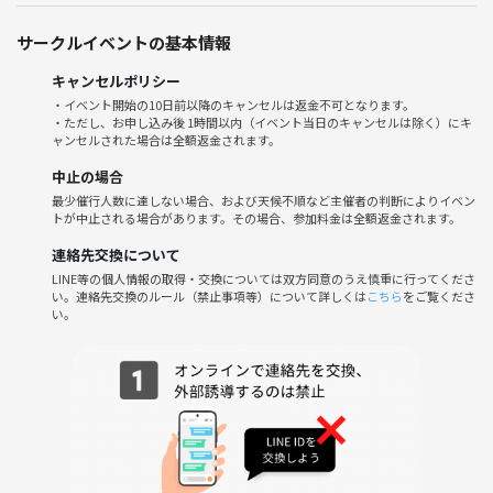
会社みたいに年齢の上下気にする人は向いてないと思います。
サークルイベントの基本情報
お酒を片手に、アラサー仲間と日々のストレスを忘れてリラックスしま
せんか？
キャンセルポリシー
◯お酒が飲めない方も大歓迎！楽しめれば
・イベント開始の10日前以降のキャンセルは返金不可となります。
・ただし、お申し込み後 1時間以内（イベント当日のキャンセルは除く）にキ
◯1人参加限定なので初参加OK！
ャンセルされた場合は全額返金されます。
◯途中参加帰宅可能、残業遅れもOKです
◯年齢もアラサーが集まります！
中止の場合
気軽に参加してくださいね😊
最少催行人数に達しない場合、および天候不順など主催者の判断によりイベン
トが中止される場合があります。その場合、参加料金は全額返金されます。
◆当日の流れ🕡
連絡先交換について
19時半ごろ新宿駅の決めたお店集合！
LINE等の個人情報の取得・交換については双方同意のうえ慎重に行ってくださ
まずは乾杯して軽く自己紹介タイム！
い。連絡先交換のルール（禁止事項等）について詳しくは
こちら
をご覧くださ
い。
21時半１次会終了
二次会は希望者の数次第で検討します！
◆内容
飲み放題予定で、