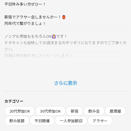
平日休み多い方ぜひー！
新宿でアラサー会しませんかー！🏮
同年代で繋がりましょ！
ノンアル参加ももちろんOK🙆‍♀️です！
ドタキャンも加味してお店決まるのギリギリになりますのでご了承くだ
さい。
詳細は参加者の方にメッセージします！
途中参加退出可能ですので、
残業で間に合わない方も参加可能です！
さらに表示
1人参加限定ですので、すでにコミュニティありそう、、など無いので
安心して参加してください！
カテゴリー
アラサーの皆さん、こんにちは😃
20代参加OK
30代参加OK
新宿
飲み会
居酒屋
同年代の仲間たちと気楽に楽しい飲み会を開催します！✨
歳の差を気にした会にしたくないので敬語だとしても砕けた感じやタメ
飲み放題
平日開催
一人参加歓迎
アラサー
語もなるべく気にしない会にしたいです！