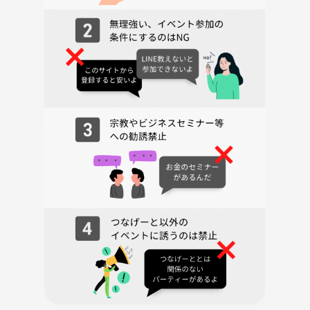
ご飯はコースにするかもです！
参加費
イベント参加費（ここでの事前決済）
＋現地での飲食代です。（4000円程度かと）
遅刻したから安くなることはございませんのでご了承ください。
早い申し込みがお得ですー！🉐
🎒持ち物
楽しむ気持ち！
飲食代
◆場所について
コスパの良さそうな居酒屋予定です。
🌱サークルの雰囲気
私たちのサークルは、アラサーになって痩せづらさや疲れやすさ笑
を感じてきた約同年代の仲間たちで繋がれたら良いな〜とゆるい思いか