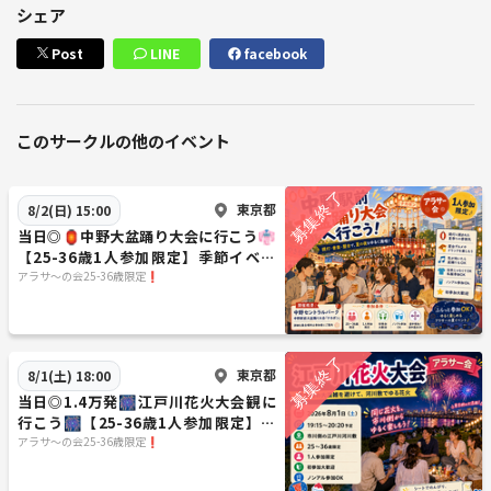
シェア
Post
LINE
facebook
このサークルの他のイベント
東京都
8/2(日) 15:00
当日◎🏮中野大盆踊り大会に行こう👘
【25-36歳1人参加限定】季節イベン
ト.あらさんぽ
アラサ〜の会25-36歳限定❗️
東京都
8/1(土) 18:00
当日◎1.4万発🎆江戸川花火大会観に
行こう🎆【25-36歳1人参加限定】途
中参加OK🙆‍♀️
アラサ〜の会25-36歳限定❗️