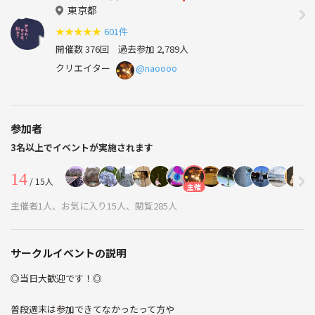
東京都
★
★
★
★
★
601件
開催数 376回
過去参加 2,789人
クリエイター
@naoooo
参加者
3名以上でイベントが実施されます
14
/ 15人
主催
主催者1人、お気に入り15人、閲覧285人
サークルイベントの説明
◎当日大歓迎です！◎
普段週末は参加できてなかったって方や