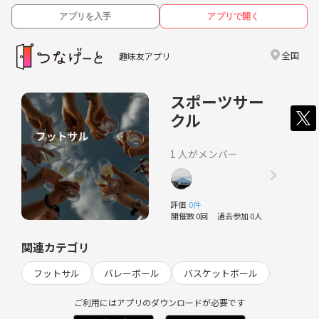
アプリを入手
アプリで開く
全国
趣味友アプリ
スポーツサー
クル
1 人がメンバー
評価
0件
開催数 0回
過去参加 0人
関連カテゴリ
フットサル
バレーボール
バスケットボール
ご利用にはアプリのダウンロードが必要です