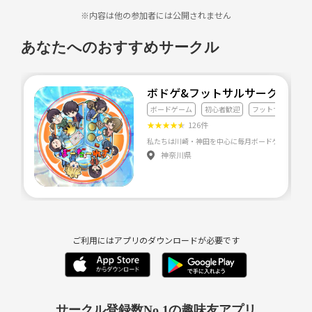
※内容は他の参加者には公開されません
あなたへのおすすめサークル
ボドゲ&フットサルサークル 初
ボードゲーム
初心者歓迎
フットサル
★
★
★
★
★
126件
神奈川県
ご利用にはアプリのダウンロードが必要です
サークル登録数No.1の趣味友アプリ