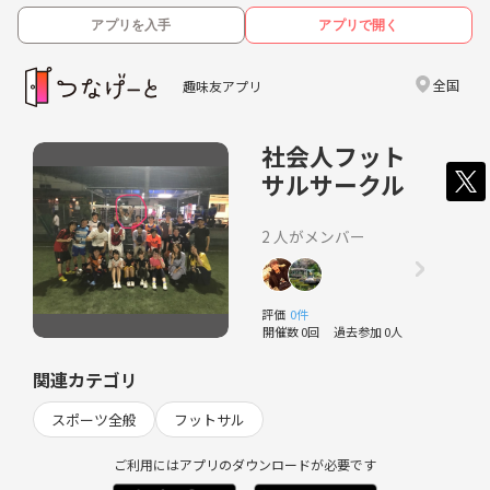
アプリを入手
アプリで開く
全国
趣味友アプリ
社会人フット
サルサークル
2 人がメンバー
評価
0件
開催数 0回
過去参加 0人
関連カテゴリ
スポーツ全般
フットサル
ご利用にはアプリのダウンロードが必要です