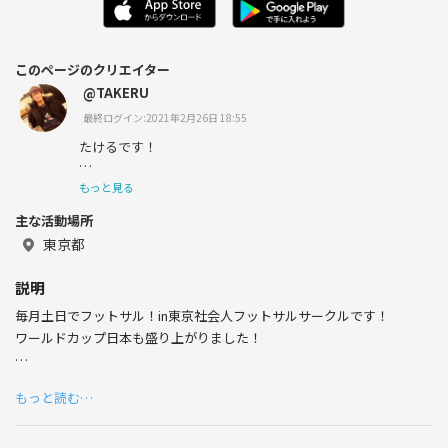
このページのクリエイター
@TAKERU
最終ログイン:2021年2月26日 18:55
たけるです！
去年千葉から東京に引っ越してきました。
もっと見る
主な活動場所
趣味が合う色んな人と繋がりたくて、始めました！
東京都
みんなでワイワイが好きです( ´∀｀)
説明
毎月土日でフットサル！in東京社会人フットサルサークルです！
よろしくお願いします。
ワールドカップ日本も盛り上がりました！
フットサルは人数が必要ですよね( ´∀｀)
もっと読む…
今サークル人数を募集してます！
ぼくたちのフットサルサークルは年齢幅広いです！