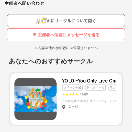
主催者へ問い合わせ
ガチでやるというよりフットサルを楽しみたい方を募集してます！
AIにサークルについて聞く
練習や、初心者講習、レベル別や男女別の試合などみなさんが楽しめる
ように工夫しています！
💬 主催者へ個別にメッセージを送る
最近は女子メンバーも増えてきました！
※内容は他の参加者には公開されません
是非是非お気軽にご参加ください！
あなたへのおすすめサークル
YOLO ~You Only Live Once~
スポーツ全般
ドッチボール
ランニング・ジ
★
★
★
★
★
444件
東京都