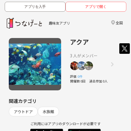
アプリを入手
アプリで開く
全国
趣味友アプリ
アクア
3 人がメンバー
評価
0件
開催数 0回
過去参加 0人
関連カテゴリ
アウトドア
水族館
ご利用にはアプリのダウンロードが必要です