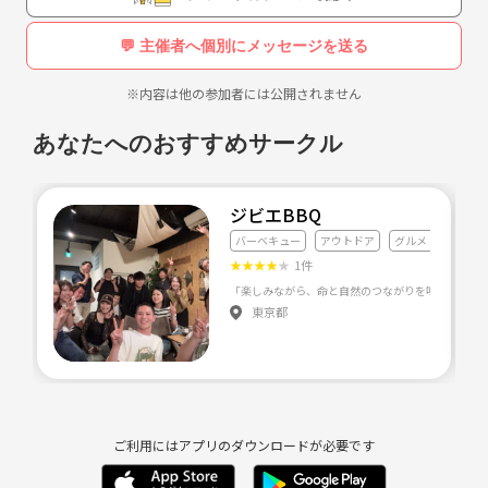
せてください<(_ _)>
よろしくお願い致します。
💬 主催者へ個別にメッセージを送る
※内容は他の参加者には公開されません
あなたへのおすすめサークル
ジビエBBQ
バーベキュー
アウトドア
グルメ・料理全般
★
★
★
★
★
1件
東京都
ご利用にはアプリのダウンロードが必要です