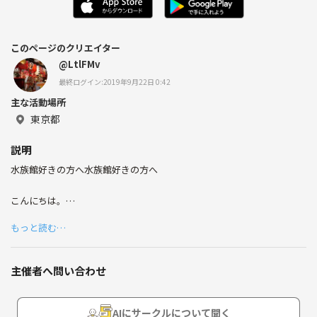
このページのクリエイター
@LtlFMv
最終ログイン:2019年9月22日 0:42
主な活動場所
東京都
説明
水族館好きの方へ水族館好きの方へ
こんにちは。
水族館が好きな方、是非この夏 一緒に水族館へ出かけませんか？
もっと読む…
当サークルでは、水族館へ遊びに行ったり…海に関するイベント（ダイ
ビングやシュノーケル）をどんどん開催していきたいと思います。
主催者へ問い合わせ
興味をお持ちの方、是非一緒にサークルを作っていきましょう！
今回、なるべく年の近しい方同士で集まりたいと思うので20代限定とさ
AIにサークルについて聞く