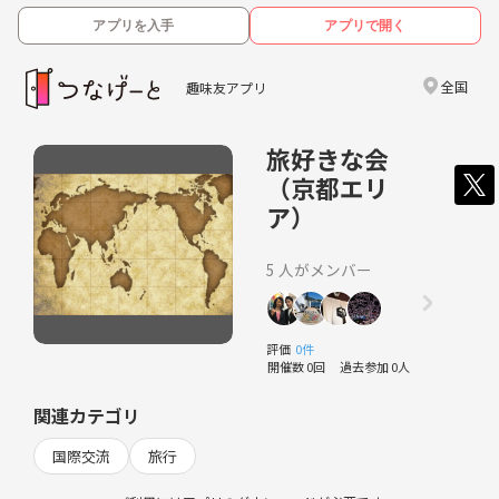
アプリを入手
アプリで開く
全国
趣味友アプリ
旅好きな会
（京都エリ
ア）
5 人がメンバー
評価
0件
開催数 0回
過去参加 0人
関連カテゴリ
国際交流
旅行