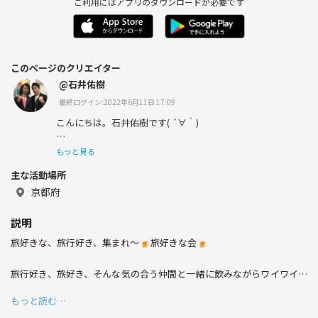
ご利用にはアプリのダウンロードが必要です
このページのクリエイター
@石井佑樹
最終ログイン:2022年6月11日 17:09
こんにちは。石井佑樹です( ´∀｀)
もっと見る
主な活動場所
食べるの大好き♬
京都府
出掛けるの大好き♬
説明
遊ぶの大好き♬
旅好きな、旅行好き、集まれ〜🍺旅好きな会🍺
学ぶの大好き♬
旅行好き、旅好き、そんな気の合う仲間と一緒に飲みながらワイワイす
馬鹿騒ぎはもっと大好き♬
る旅好き飲み会を開催いたします( ´∀｀)
もっと読む…
そんな私なんで、宜しくお願いします(*☻-☻*)