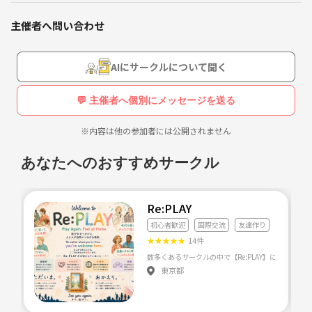
こんな人、集まれ〜
・海外旅行好き
主催者へ問い合わせ
・国内旅行好き
カフェのことや旅行のことや本のこと
・バックパッカー
・世界一周経験あり&興味あり
AIにサークルについて聞く
遊びに恋愛話に、いろんなこと話せる友達が欲しいです〜
・旅仲間募集中
・旅先の情報が欲しい、話を聞きたい
💬 主催者へ個別にメッセージを送る
・留学経験あり
・海外生活経験あり
※内容は他の参加者には公開されません
・これから海外旅行行きたい人
などなど
あなたへのおすすめサークル
Re:PLAY
初心者歓迎
国際交流
友達作り
★
★
★
★
★
14件
東京都