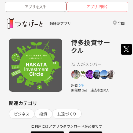
アプリを入手
アプリで開く
全国
趣味友アプリ
博多投資サー
クル
75 人がメンバー
評価
0件
開催数 0回
過去参加 0人
関連カテゴリ
ビジネス
投資
友達づくり
ご利用にはアプリのダウンロードが必要です