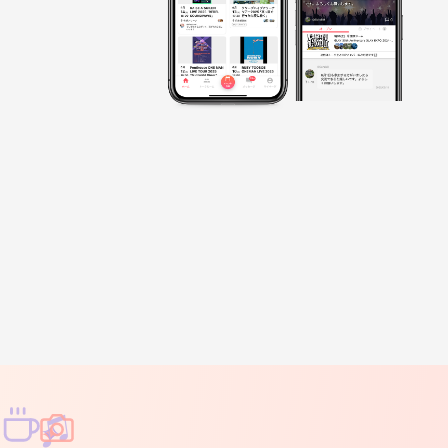
♫
✧
✦