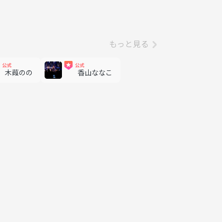
もっと見る
木葭のの
香山ななこ