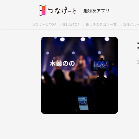
趣味友アプリ
つなげーとTOP
推し活TOP
推し活カテゴリ一覧
女性グル