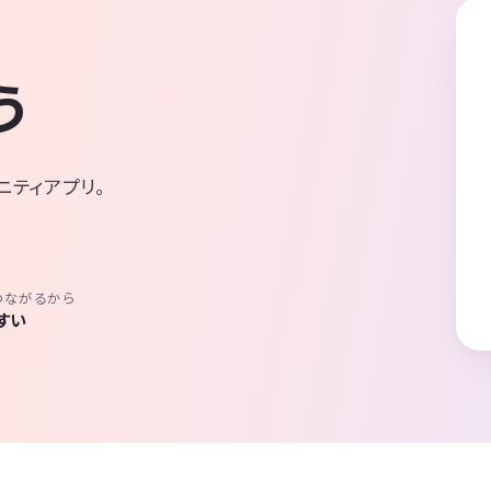
う
ニティアプリ。
つながるから
すい