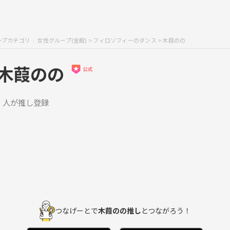
ープカテゴリ
女性グループ(全般)
>
フィロソフィーのダンス
> 木葭のの
木葭のの
1 人が推し登録
つなげーとで
木葭のの推し
とつながろう！