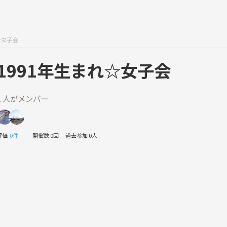
☆女子会
1991年生まれ☆女子会
2 人がメンバー
評価
0件
開催数 0回
過去参加 0人