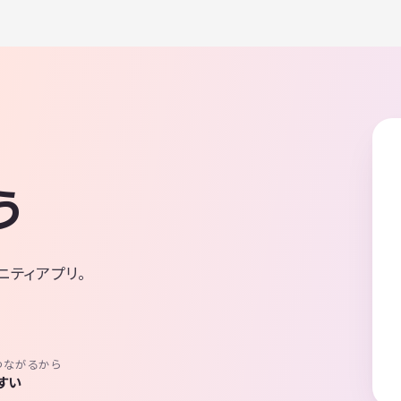
う
ニティアプリ。
つながるから
すい