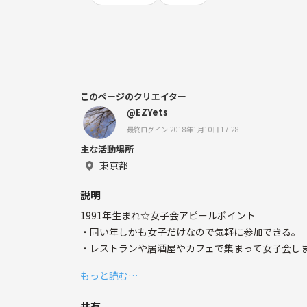
このページのクリエイター
@EZYets
最終ログイン:2018年1月10日 17:28
主な活動場所
東京都
説明
1991年生まれ☆女子会アピールポイント
・同い年しかも女子だけなので気軽に参加できる。
・レストランや居酒屋やカフェで集まって女子会し
（仕事終わりにご飯、オシャレカフェ、ホテルのビ
もっと読む…
・少人数（６人くらい）でやろうと思っています。
・まだ決まっていないことも多いので皆さんで集ま
共有