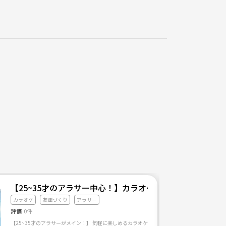
【25~35才のアラサー中心！】カラオケサークル🎤
カラオケ
友達づくり
アラサー
評価
0件
【25~35才のアラサーがメイン！】 気