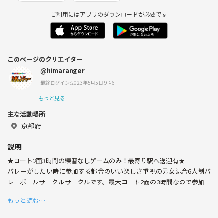
ご利用にはアプリのダウンロードが必要です
このページのクリエイター
@himaranger
最終ログイン:2023年5月5日 9:46
もっと見る
主な活動場所
京都府
説明
★コート2面3時間の練習なしゲームのみ！最寄り駅へ送迎有★
バレーがしたい時に参加する都合のいい楽しさ重視の男女混合6人制バ
レーボールサークルサークルです。最大コート2面の3時間なので参加者
多くて待ちが多くて楽しめないてこともないです。
もっと読む…
活動している大津市の体育館は、京都駅、京都東インター、琵琶湖大
橋、近江大橋ともに20分位のとこにあるので、京都からでも滋賀県内か