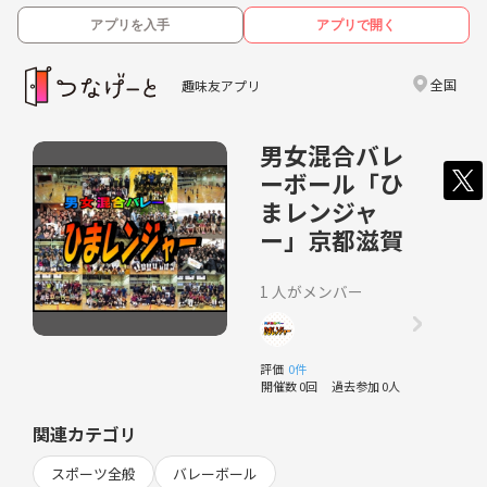
アプリを入手
アプリで開く
全国
趣味友アプリ
男女混合バレ
ーボール「ひ
まレンジャ
ー」京都滋賀
1 人がメンバー
評価
0件
開催数 0回
過去参加 0人
関連カテゴリ
スポーツ全般
バレーボール