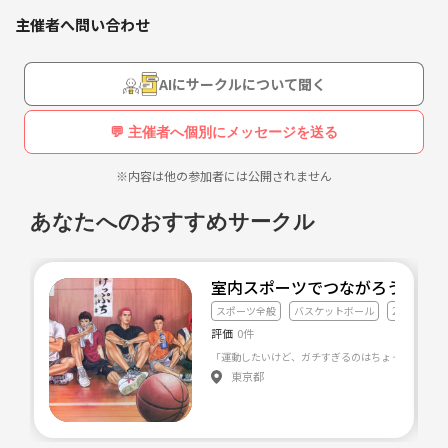
らでも来やすいと思います。電車の方は体育館最寄り駅まで送迎してま
主催者へ問い合わせ
す。
毎週日曜18:10～21:00、最大コート2面、練習なしのゲームオンリー、
女子のアタックは男子がブロック禁止でやっています。
AIにサークルについて聞く
参加条件は26～40歳位の元バレー部ならOK！一人参加はもちろんチー
ム参加、ママさん、外国人も大歓迎！
💬 主催者へ個別にメッセージを送る
詳細はホームページを。
※内容は他の参加者には公開されません
【サークル設立の想い】
強さより楽しさ重視の為、練習なしのゲームオンリー！
あなたへのおすすめサークル
室内スポーツでつながろう⛹️‍♂️
スポーツ全般
バスケットボール
20代友達づ
評価
0件
東京都