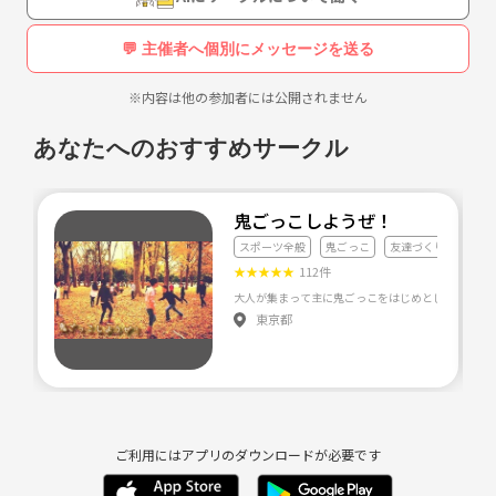
定期練習会
日時
💬 主催者へ個別にメッセージを送る
毎週水曜日19時〜
※内容は他の参加者には公開されません
場所：大阪駅前第２ビルの広場
興味持たれた方は
あなたへのおすすめサークル
①お名前
②年齢
③未経験者or経験者
鬼ごっこしようぜ！
(希望ジャンルもあれば)
スポーツ全般
鬼ごっこ
友達づくり
④初参加希望日
★
★
★
★
★
112件
(↑書いていただくととても連絡がスムーズに進みますのでご協力お願
いします)
東京都
を記載の上ご連絡ください！
※当サークルは18歳以上(高校生不可)の募集となります。
ごめんね。(＞人＜;)
ご利用にはアプリのダウンロードが必要です