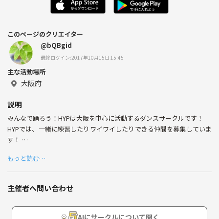
このページのクリエイター
@bQBgid
最終ログイン:2017年10月15日 15:45
主な活動場所
大阪府
説明
みんなで踊ろう！HYPは大阪を中心に活動するダンスサークルです！
HYPでは、一緒に練習したりワイワイしたりできる仲間を募集していま
す！
未経験者OK！ダンスに興味ある方、ダンス仲間が欲しい方etc、
もっと読む…
ぜひみんなで一緒に楽しく踊りましょう！
HP
主催者へ問い合わせ
http://happyyyprogram.wix.com/dance-circle-hyp
ブログ
http://dancehyp.blog.fc2.com/
AIにサークルについて聞く