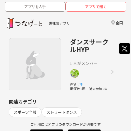
アプリを入手
アプリで開く
全国
趣味友アプリ
ダンスサーク
ルHYP
1 人がメンバー
評価
0件
開催数 0回
過去参加 0人
関連カテゴリ
スポーツ全般
ストリートダンス
ご利用にはアプリのダウンロードが必要です