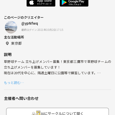
このページのクリエイター
@ypNfwq
最終ログイン:2021年10月2日 17:15
主な活動場所
東京都
説明
草野球チーム 立ち上げメンバー募集！東京都三鷹市で草野球チームの
立ち上げメンバーを募集しています！
現在は20代を中心に、隔週土曜日に公園等で練習しています。
人数が揃いましたら、三鷹市の大会に出場したいと考えております。
もっと読む…
経験の有無や、性別は問いません！(現在 中学部活動野球経験者1名 中
学リトルシニア硬式野球経験者1名 その他は未経験者)
主催者へ問い合わせ
一緒に楽しく、野球しませんか？
AIにサークルについて聞く